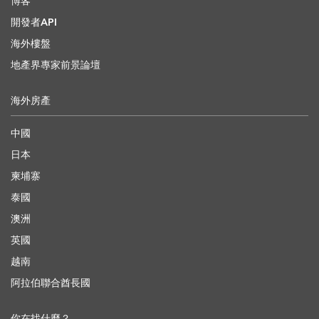
博客
開發者API
海外樓盤
地產界專家前景論壇
海外房產
中國
日本
柬埔寨
泰國
澳洲
英國
越南
阿拉伯聯合酋長國
你在找什麼？