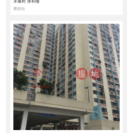
禾輋村 厚和樓
臀部街