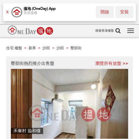
搵地 (OneDay) App
開啟
安裝
X
香港搵樓
搜索香港樓盤
Tog
navi
住宅 樓盤
新界
沙田
沙田
臀部街
>
>
>
>
臀部街熱烈推介出售盤
瀏覽所有放盤 >>
禾輋村 協和樓