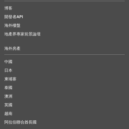
博客
開發者API
海外樓盤
地產界專家前景論壇
海外房產
中國
日本
柬埔寨
泰國
澳洲
英國
越南
阿拉伯聯合酋長國