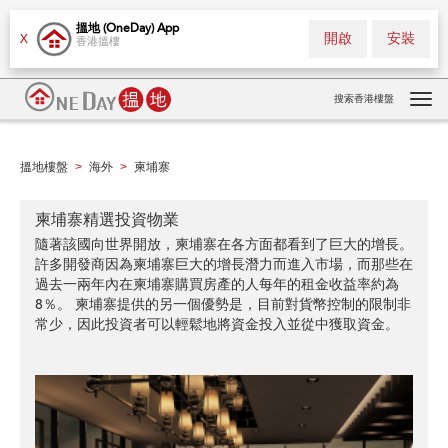
搵地 (OneDay) App
開啟
安裝
X
香港搵樓
搜索香港樓盤
Tog
navi
搵地樓盤
海外
柬埔寨
>
>
柬埔寨精選投資物業
隨著該國向世界開放，柬埔寨在各方面都看到了巨大的增長。
許多開發商因為柬埔寨巨大的增長潛力而進入市場，而那些在
過去一兩年內在柬埔寨購買房產的人每年的租金收益率約為
8％。 柬埔寨提供的另一個優勢是，目前對貨幣控制的限制非
常少，因此投資者可以輕鬆地將資金投入並從中獲取資金。