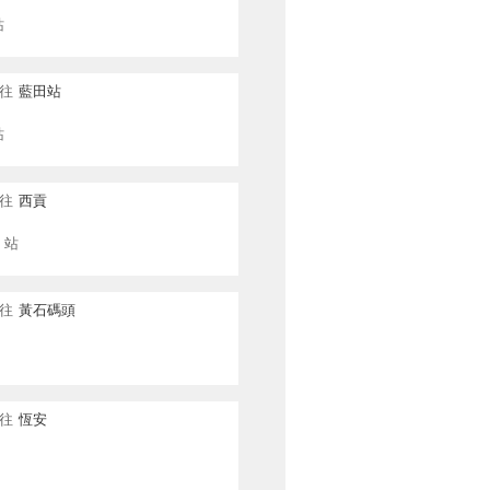
站
往
藍田站
站
往
西貢
站
往
黃石碼頭
往
恆安