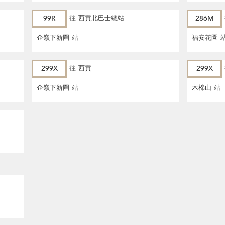
99R
往
西貢北巴士總站
286M
企嶺下新圍
站
福安花園
299X
往
西貢
299X
企嶺下新圍
站
木棉山
站