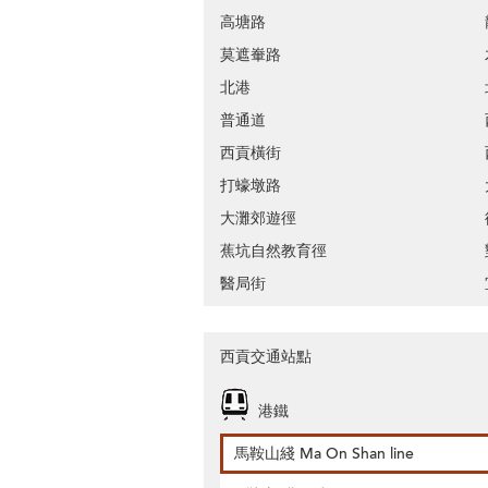
高塘路
莫遮輋路
北港
普通道
西貢橫街
打蠔墩路
大灘郊遊徑
蕉坑自然教育徑
醫局街
西貢交通站點
港鐵
馬鞍山綫 Ma On Shan line