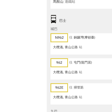
馬鞍山
港鐵站
巴士
城巴
N962
往
銅鑼灣(摩頓臺)
大欖涌, 青山公路
站
962
往
屯門(龍門居)
大欖涌, 青山公路
站
962E
往
掃管笏
大欖涌, 青山公路
站
九巴