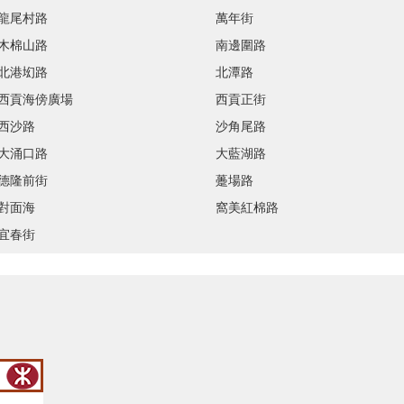
龍尾村路
萬年街
木棉山路
南邊圍路
北港㘭路
北潭路
西貢海傍廣場
西貢正街
西沙路
沙角尾路
大涌口路
大藍湖路
德隆前街
躉場路
對面海
窩美紅棉路
宜春街