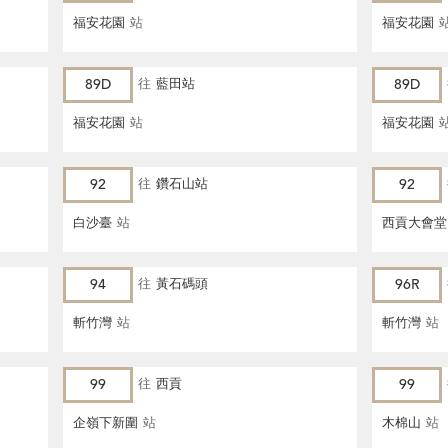
福安花園
站
福安花園
89D
往
藍田站
89D
福安花園
站
福安花園
92
往
鑽石山站
92
白沙臺
站
西貢大會堂
94
往
黃石碼頭
96R
斬竹灣
站
斬竹灣
站
99
往
西貢
99
企嶺下新圍
站
木棉山
站