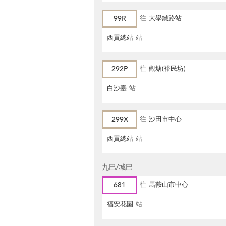
99R
往
大學鐵路站
西貢總站
站
292P
往
觀塘(裕民坊)
白沙臺
站
299X
往
沙田市中心
西貢總站
站
九巴/城巴
681
往
馬鞍山市中心
福安花園
站