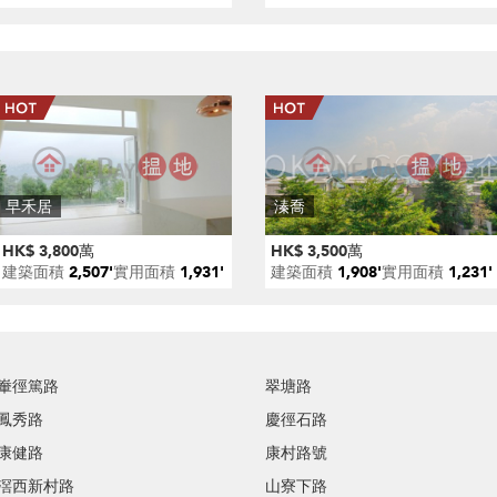
早禾居
溱喬
HK$ 3,800萬
HK$ 3,500萬
建築面積
2,507'
實用面積
1,931'
建築面積
1,908'
實用面積
1,231'
輋徑篤路
翠塘路
鳳秀路
慶徑石路
康健路
康村路號
滘西新村路
山寮下路