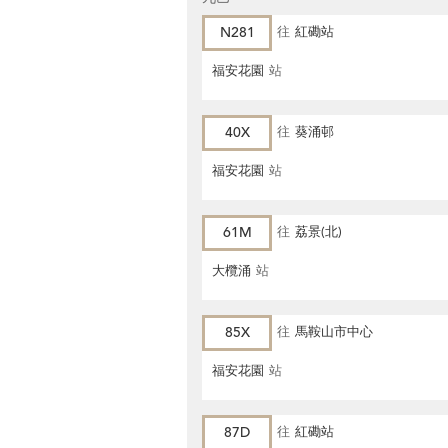
N281
往
紅磡站
福安花園
站
40X
往
葵涌邨
福安花園
站
61M
往
荔景(北)
大欖涌
站
85X
往
馬鞍山市中心
福安花園
站
87D
往
紅磡站