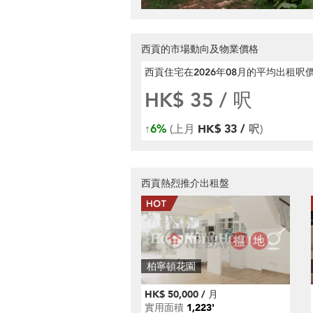
西貢的市場動向及物業價格
西貢住宅在2026年08月
的平均出租呎
HK$ 35
/ 呎
↑
6%
(上月
HK$ 33 / 呎
)
西貢熱烈推介出租盤
柏寧頓花園
HK$ 50,000 / 月
實用面積
1,223'