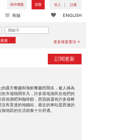
海外樓盤
放盤
登入
註冊
ENGLISH
商舖
搜索
更多搜索選項
訂閱更新
上的露天餐廳和海鮮餐廳而聞名，被人稱為
的魚市場熱鬧非凡，許多當地漁民在他們的
和其他酒吧和咖啡館，西貢鎮還有許多很棒
然沒有直達的地鐵站，最近的車站是西邊的
這個地區的生活節奏十分舒適。