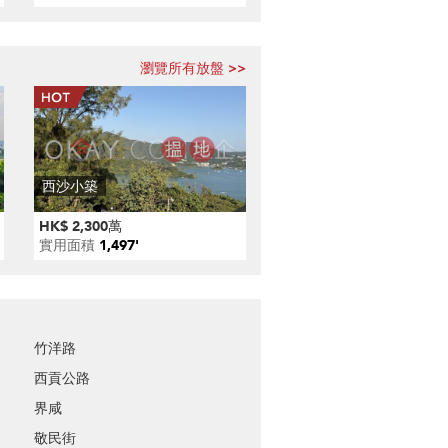
瀏覽所有放盤 >>
西沙小築
HK$ 2,300萬
實用面積
1,497'
竹洋路
西貢公路
界咸
敬民街