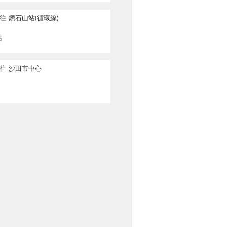
往
鑽石山站(循環線)
站
往
沙田市中心