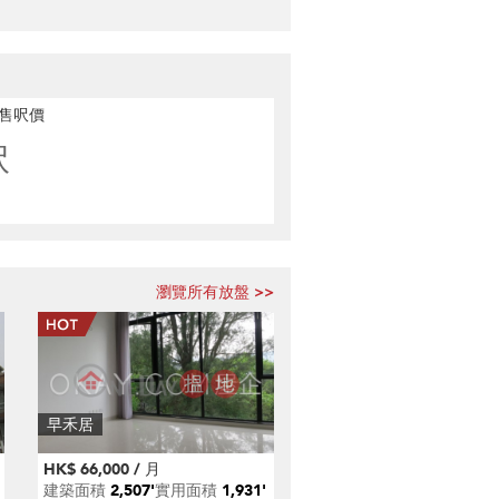
售呎價
呎
瀏覽所有放盤 >>
早禾居
HK$ 66,000 / 月
建築面積
2,507'
實用面積
1,931'