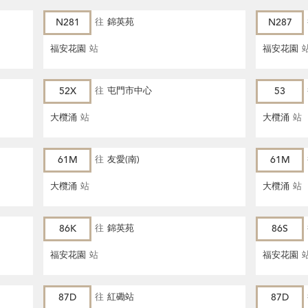
N281
往
錦英苑
N287
福安花園
站
福安花園
52X
往
屯門市中心
53
大欖涌
站
大欖涌
站
61M
往
友愛(南)
61M
大欖涌
站
大欖涌
站
86K
往
錦英苑
86S
福安花園
站
福安花園
87D
往
紅磡站
87D