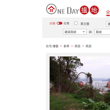
出租
出售
業主盤
建築面績
由
最細
住宅 樓盤
新界
西貢
西貢
>
>
>