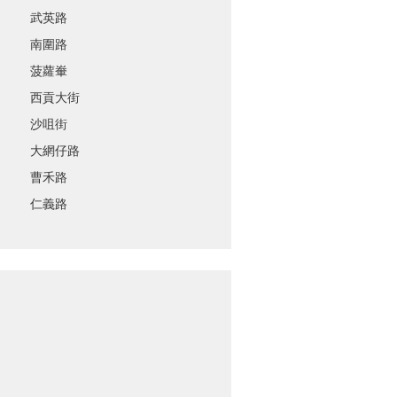
武英路
南圍路
菠蘿輋
西貢大街
沙咀街
大網仔路
曹禾路
仁義路