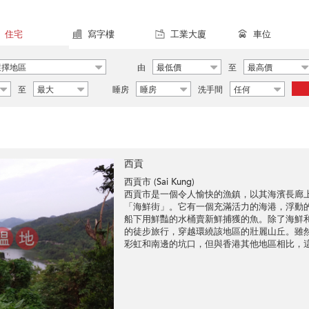
住宅
寫字樓
工業大廈
車位
選擇地區
由
最低價
至
最高價
至
最大
睡房
睡房
洗手間
任何
西貢
西貢市 (Sai Kung)
西貢市是一個令人愉快的漁鎮，以其海濱長廊
「海鮮街」。它有一個充滿活力的海港，浮動
船下用鮮豔的水桶賣新鮮捕獲的魚。除了海鮮
的徒步旅行，穿越環繞該地區的壯麗山丘。雖
彩虹和南邊的坑口，但與香港其他地區相比，