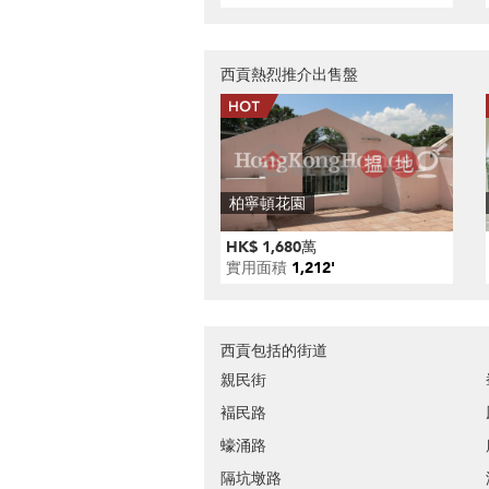
西貢熱烈推介出售盤
柏寧頓花園
HK$ 1,680萬
實用面積
1,212'
西貢包括的街道
親民街
褔民路
蠔涌路
隔坑墩路