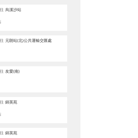
往
烏溪沙站
站
往
元朗站(北)公共運輸交匯處
往
友愛(南)
往
錦英苑
站
往
錦英苑