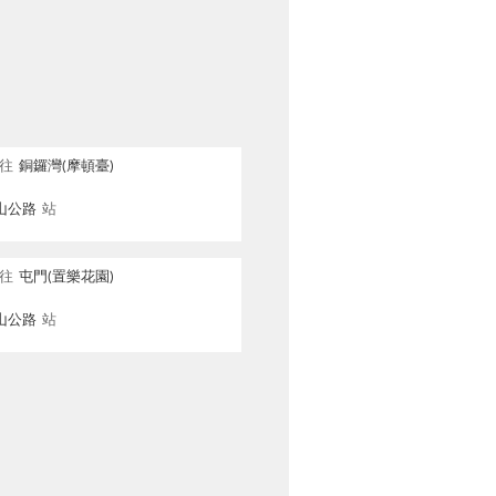
往
銅鑼灣(摩頓臺)
山公路
站
往
屯門(置樂花園)
山公路
站