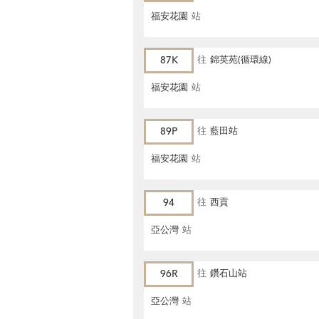
福安花園
站
87K
往
錦英苑(循環線)
福安花園
站
89P
往
藍田站
福安花園
站
94
往
西貢
亞公灣
站
96R
往
鑽石山站
亞公灣
站