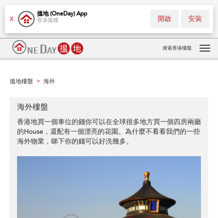
搵地 (OneDay) App
開啟
安裝
X
香港搵樓
搜索香港樓盤
Tog
navi
搵地樓盤
海外
>
海外樓盤
香港地買一個車位的錢你可以在全球很多地方買一個四房兩廳
的House，還配有一個漂亮的花園。為什麼不看看我們的一些
海外物業，睇下你的錢可以好洗幾多。