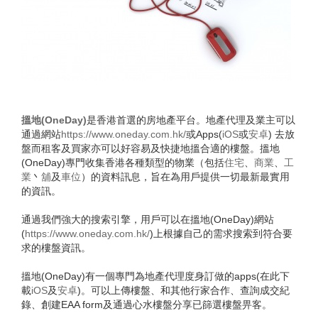
搵地(OneDay)
是香港首選的房地產平台。地產代理及業主可以
通過網站
https://www.oneday.com.hk/
或Apps(
iOS
或
安卓
) 去放
盤而租客及買家亦可以好容易及快捷地搵合適的樓盤。搵地
(OneDay)專門收集香港各種類型的物業（包括
住宅
、
商業
、
工
業
丶
舖
及
車位
）的資料訊息，旨在為用戶提供一切最新最實用
的資訊。
通過我們強大的搜索引擎，用戶可以在搵地(OneDay)網站
(
https://www.oneday.com.hk/
)上根據自己的需求搜索到符合要
求的樓盤資訊。
搵地(OneDay)有一個專門為地產代理度身訂做的apps(在此下
載
iOS
及
安卓
)。可以上傳樓盤、和其他行家合作、查詢成交紀
錄、創建EAA form及通過心水樓盤分享已篩選樓盤畀客。