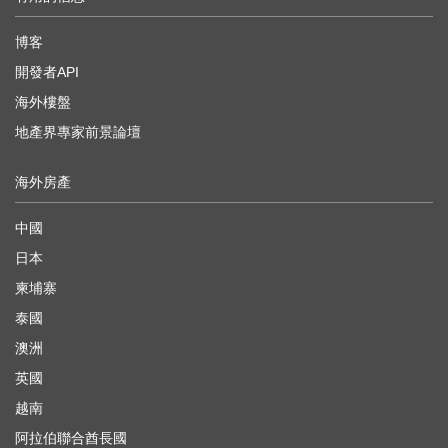
博客
開發者API
海外樓盤
地產界專家前景論壇
海外房產
中國
日本
柬埔寨
泰國
澳洲
英國
越南
阿拉伯聯合酋長國