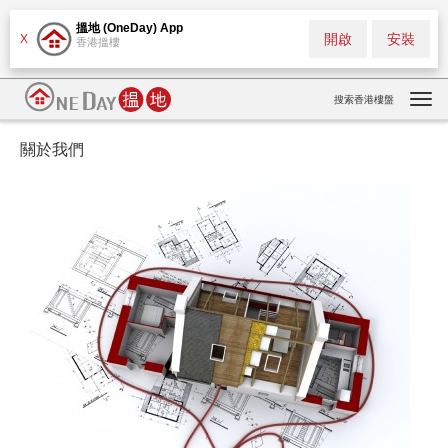
搵地 (OneDay) App
開啟
安裝
X
香港搵樓
搜索香港樓盤
Togg
關於我們
navi