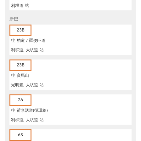
利群道
站
新巴
23B
往
柏道 / 羅便臣道
利群道, 大坑道
站
23B
往
寶馬山
光明臺, 大坑道
站
26
往
荷李活道(循環線)
利群道, 大坑道
站
63