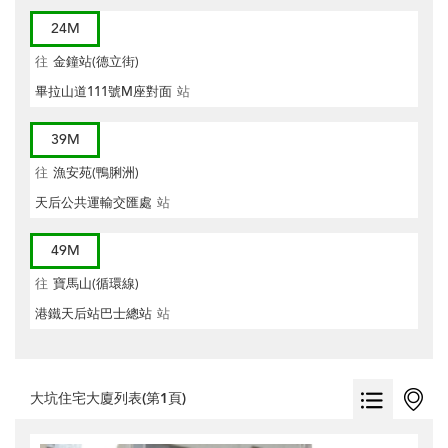
24M
往
金鐘站(德立街)
畢拉山道111號M座對面
站
39M
往
漁安苑(鴨脷洲)
天后公共運輸交匯處
站
49M
往
寶馬山(循環線)
港鐵天后站巴士總站
站
大坑住宅大廈列表(第1頁)