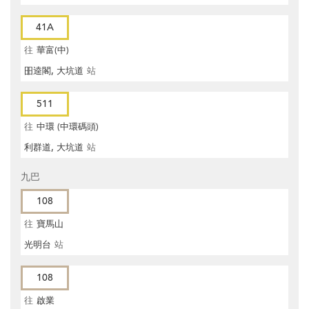
41A
往
華富(中)
昍逵閣, 大坑道
站
511
往
中環 (中環碼頭)
利群道, 大坑道
站
九巴
108
往
寶馬山
光明台
站
108
往
啟業