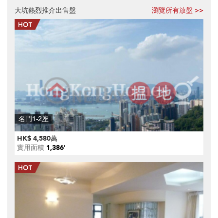
大坑熱烈推介出售盤
瀏覽所有放盤 >>
名門1-2座
HK$ 4,580萬
實用面積
1,386'