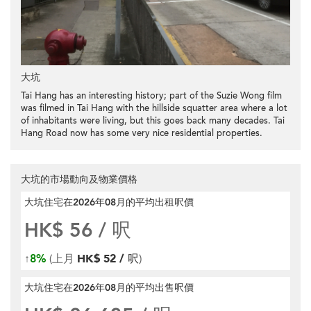
大坑
Tai Hang has an interesting history; part of the Suzie Wong film
was filmed in Tai Hang with the hillside squatter area where a lot
of inhabitants were living, but this goes back many decades. Tai
Hang Road now has some very nice residential properties.
大坑的市場動向及物業價格
大坑住宅在2026年08月
的平均出租呎價
HK$ 56
/ 呎
↑
8%
(上月
HK$ 52 / 呎
)
大坑住宅在2026年08月
的平均出售呎價