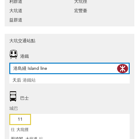
利群道
大坑徑
大坑道
宏豐臺
益群道
大坑交通站點
港鐵
港島綫 Island line
天后
港鐵站
巴士
城巴
11
往
大坑徑
昍逵閣, 大坑道
站