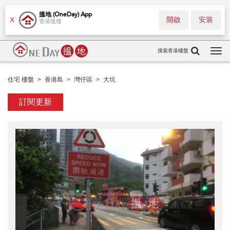
搵地 (OneDay) App
開啟
安裝
X
香港搵樓
搜索香港樓盤
Tog
navi
住宅 樓盤
香港島
灣仔區
大坑
>
>
>
訂閱更新