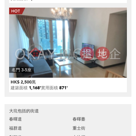
名門 3-5座
HK$ 2,500萬
建築面積
1,168'
實用面積
871'
大坑包括的街道
春暉道
春暉臺
福群道
重士街