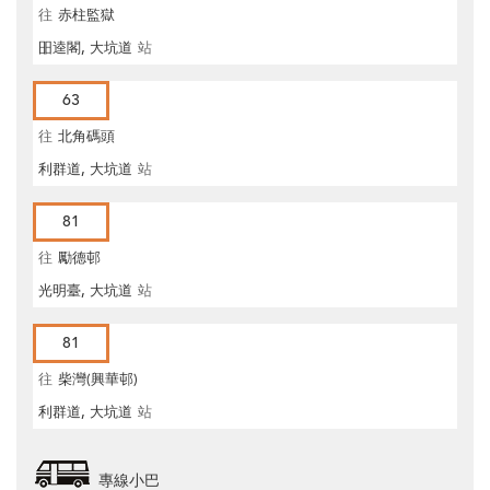
往
赤柱監獄
昍逵閣, 大坑道
站
63
往
北角碼頭
利群道, 大坑道
站
81
往
勵德邨
光明臺, 大坑道
站
81
往
柴灣(興華邨)
利群道, 大坑道
站
專線小巴