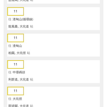
11
往
渣甸山(循環線)
龍風臺, 大坑道
站
11
往
渣甸山
柏園, 大坑徑
站
11
往
中環碼頭
利群道, 大坑道
站
11
往
大坑徑
昍逵閣, 大坑道
站