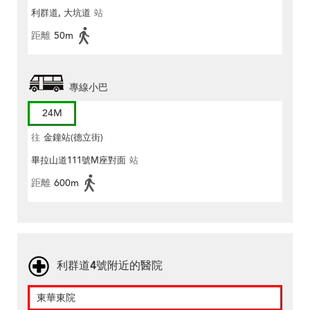
利群道, 大坑道
站
距離
50m
專線小巴
24M
往
金鐘站(德立街)
畢拉山道111號M座對面
站
距離
600m
利群道4號附近的醫院
東華東院