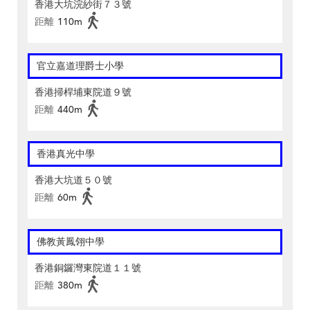
香港大坑浣紗街７３號
距離
110m
官立嘉道理爵士小學
香港掃桿埔東院道９號
距離
440m
香港真光中學
香港大坑道５０號
距離
60m
佛教黃鳳翎中學
香港銅鑼灣東院道１１號
距離
380m