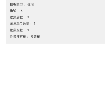
住宅
樓盤類型
4
街號
3
物業層數
1
每層單位數量
1
物業座數
多業權
物業擁有權