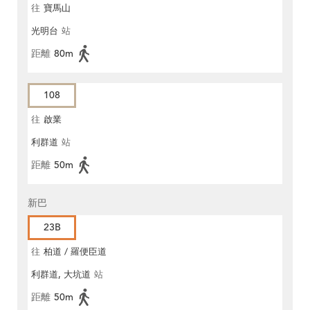
往
寶馬山
光明台
站
距離
80m
108
往
啟業
利群道
站
距離
50m
新巴
23B
往
柏道 / 羅便臣道
利群道, 大坑道
站
距離
50m