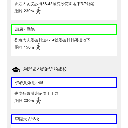
香港大坑浣紗街33-45號浣紗花園地下5-7號鋪
距離
230m
惠康 - 勵德
香港大坑勵德村道4-14號勵德村村榮樓地下
距離
150m
利群道4號附近的學校
佛教黃焯菴小學
香港銅鑼灣東院道１１號
距離
380m
李陞大坑學校