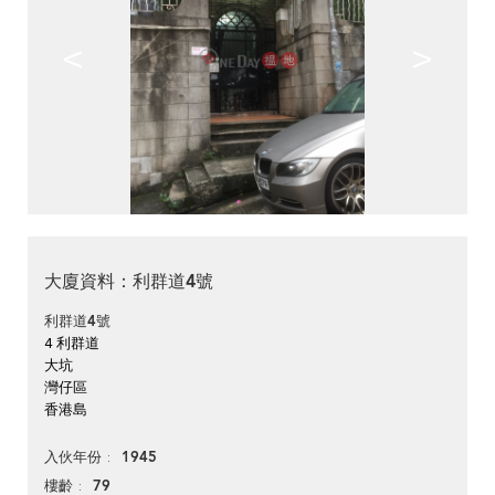
<
>
大廈資料：利群道4號
利群道4號
4 利群道
大坑
灣仔區
香港島
1945
入伙年份
79
樓齡