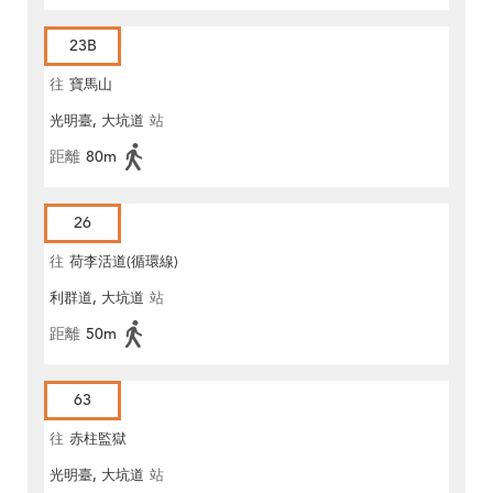
23B
往
寶馬山
光明臺, 大坑道
站
距離
80m
26
往
荷李活道(循環線)
利群道, 大坑道
站
距離
50m
63
往
赤柱監獄
光明臺, 大坑道
站