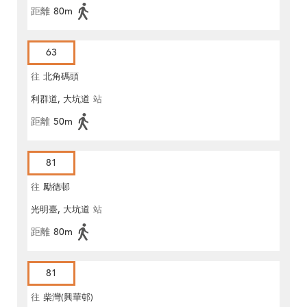
距離
80m
63
往
北角碼頭
利群道, 大坑道
站
距離
50m
81
往
勵德邨
光明臺, 大坑道
站
距離
80m
81
往
柴灣(興華邨)