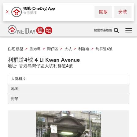
搵地 (OneDay) App
開啟
安裝
X
香港搵樓
搜索香港樓盤
Tog
navi
住宅 樓盤
香港島
灣仔區
大坑
利群道
利群道4號
>
>
>
>
>
利群道4號 4 Li Kwan Avenue
地址:
香港島灣仔區大坑利群道4號
大廈相片
地圖
街景