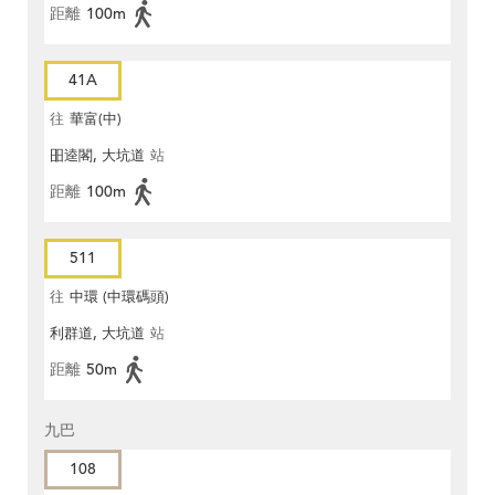
距離
100m
41A
往
華富(中)
昍逵閣, 大坑道
站
距離
100m
511
往
中環 (中環碼頭)
利群道, 大坑道
站
距離
50m
九巴
108