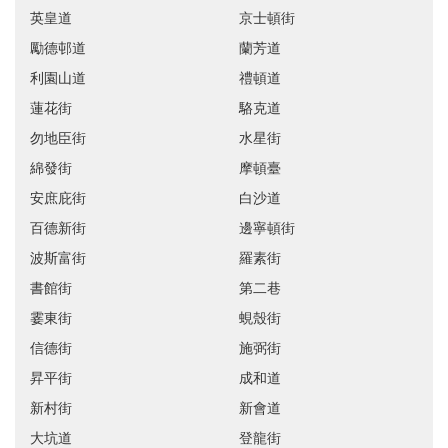
英皇道
京士頓街
勵德邨道
蘭芳道
利園山道
禮頓道
蓮花街
駱克道
勿地臣街
水星街
綿發街
摩頓臺
安庶庇街
白沙道
百德新街
邊寧頓街
波斯富街
羅素街
書館街
第二巷
霎東街
蜆殼街
信德街
施弼街
昇平街
成和道
新村街
新會道
大坑道
登龍街