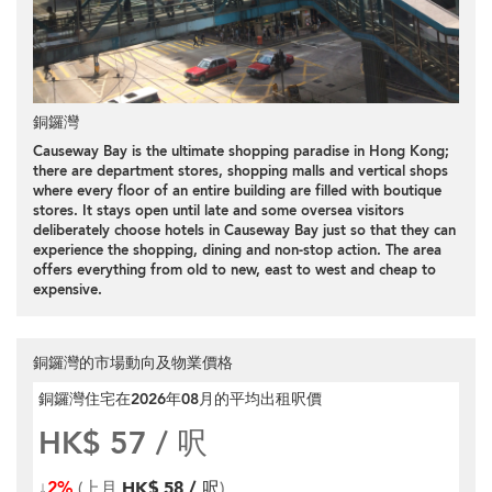
銅鑼灣
Causeway Bay is the ultimate shopping paradise in Hong Kong;
there are department stores, shopping malls and vertical shops
where every floor of an entire building are filled with boutique
stores. It stays open until late and some oversea visitors
deliberately choose hotels in Causeway Bay just so that they can
experience the shopping, dining and non-stop action. The area
offers everything from old to new, east to west and cheap to
expensive.
銅鑼灣的市場動向及物業價格
銅鑼灣住宅在2026年08月
的平均出租呎價
HK$ 57
/ 呎
↓
2%
(上月
HK$ 58 / 呎
)