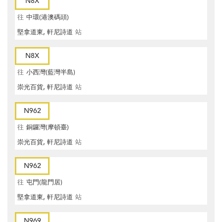
N8X
往
中環(港澳碼頭)
堅拿道東, 軒尼詩道
站
N8X
往
小西灣(藍灣半島)
崇光百貨, 軒尼詩道
站
N962
往
銅鑼灣(摩頓臺)
崇光百貨, 軒尼詩道
站
N962
往
屯門(龍門居)
堅拿道東, 軒尼詩道
站
N969