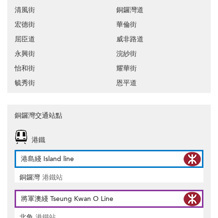
清風街
銅鑼灣道
宏德街
華倫街
屈臣道
威非路道
永興街
浣紗街
怡和街
耀華街
毓秀街
恩平道
銅鑼灣交通站點
港鐵
港島綫 Island line
銅鑼灣
港鐵站
將軍澳綫 Tseung Kwan O Line
北角
港鐵站