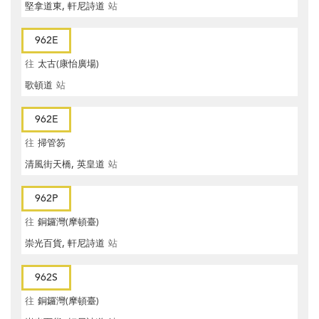
堅拿道東, 軒尼詩道
站
962E
往
太古(康怡廣場)
歌頓道
站
962E
往
掃管笏
清風街天橋, 英皇道
站
962P
往
銅鑼灣(摩頓臺)
崇光百貨, 軒尼詩道
站
962S
往
銅鑼灣(摩頓臺)