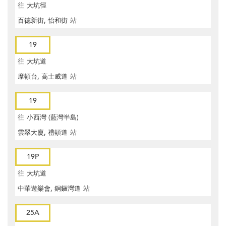
往
大坑徑
百德新街, 怡和街
站
19
往
大坑道
摩頓台, 高士威道
站
19
往
小西灣 (藍灣半島)
雲翠大廈, 禮頓道
站
19P
往
大坑道
中華遊樂會, 銅鑼灣道
站
25A