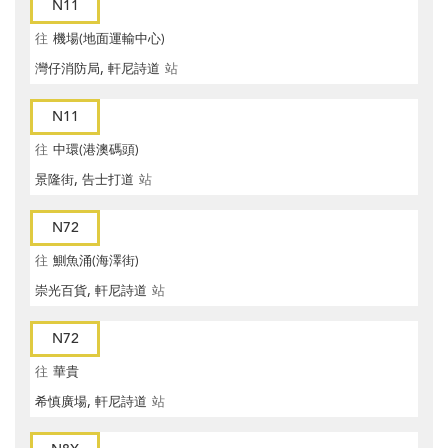
N11
往
機場(地面運輸中心)
灣仔消防局, 軒尼詩道
站
N11
往
中環(港澳碼頭)
景隆街, 告士打道
站
N72
往
鰂魚涌(海澤街)
崇光百貨, 軒尼詩道
站
N72
往
華貴
希慎廣場, 軒尼詩道
站