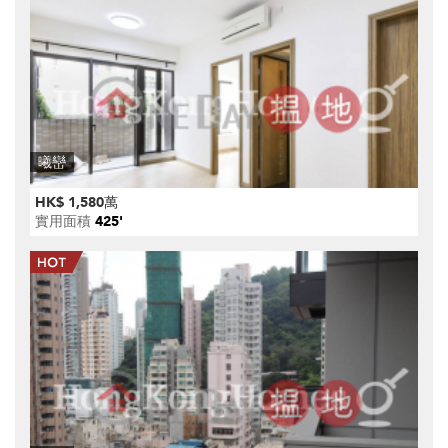
曦巒
HK$ 1,580萬
實用面積
425'