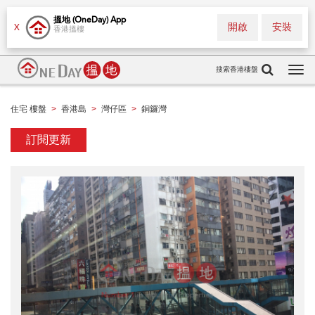
搵地 (OneDay) App
開啟
安裝
X
香港搵樓
搜索香港樓盤
Tog
navi
住宅 樓盤
香港島
灣仔區
銅鑼灣
>
>
>
訂閱更新