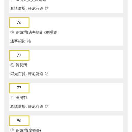
希慎廣場, 軒尼詩道
站
76
往
銅鑼灣(邊寧頓街)(循環線)
邊寧頓街
站
77
往
筲箕灣
崇光百貨, 軒尼詩道
站
77
往
田灣邨
希慎廣場, 軒尼詩道
站
96
往
銅鑼灣(摩頓臺)