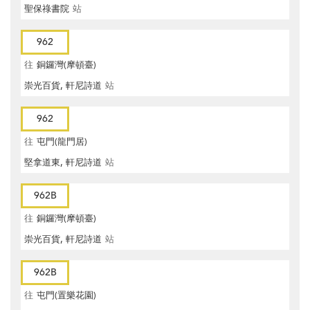
聖保祿書院
站
962
往
銅鑼灣(摩頓臺)
崇光百貨, 軒尼詩道
站
962
往
屯門(龍門居)
堅拿道東, 軒尼詩道
站
962B
往
銅鑼灣(摩頓臺)
崇光百貨, 軒尼詩道
站
962B
往
屯門(置樂花園)