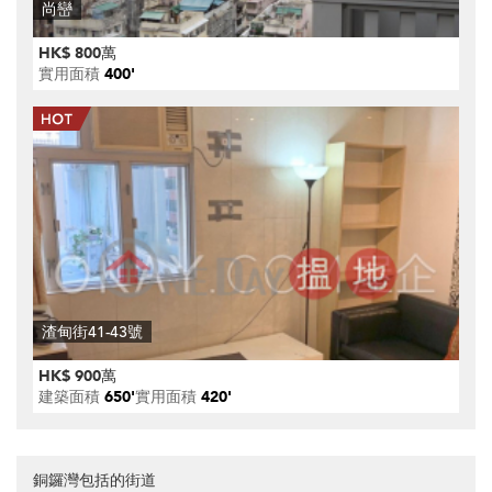
尚巒
HK$ 800萬
實用面積
400'
渣甸街41-43號
HK$ 900萬
建築面積
650'
實用面積
420'
銅鑼灣包括的街道