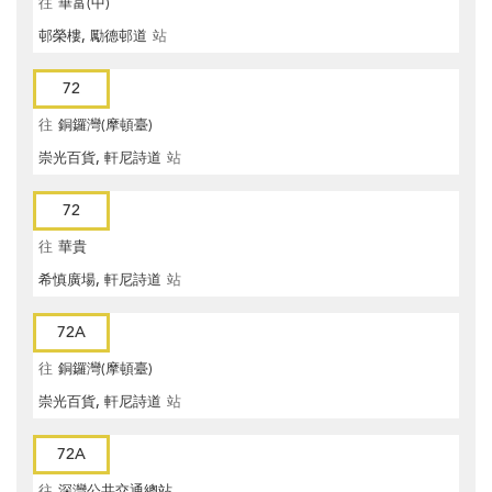
往
華富(中)
邨榮樓, 勵德邨道
站
72
往
銅鑼灣(摩頓臺)
崇光百貨, 軒尼詩道
站
72
往
華貴
希慎廣場, 軒尼詩道
站
72A
往
銅鑼灣(摩頓臺)
崇光百貨, 軒尼詩道
站
72A
往
深灣公共交通總站