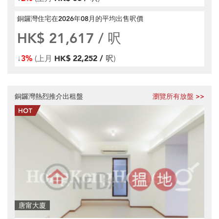
銅鑼灣住宅在2026年08月
的平均出售呎價
HK$ 21,617
/ 呎
↓
3%
(上月
HK$ 22,252 / 呎
)
銅鑼灣熱烈推介出租盤
瀏覽所有放盤 >>
唐甯大廈