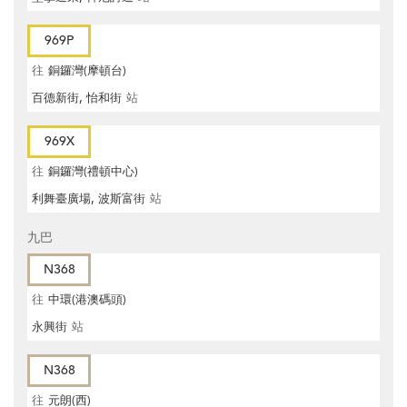
969P
往
銅鑼灣(摩頓台)
百德新街, 怡和街
站
969X
往
銅鑼灣(禮頓中心)
利舞臺廣場, 波斯富街
站
九巴
N368
往
中環(港澳碼頭)
永興街
站
N368
往
元朗(西)