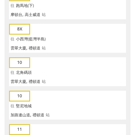
往
跑馬地(下)
摩頓台, 高士威道
站
8X
往
小西灣(藍灣半島)
雲翠大廈, 禮頓道
站
10
往
北角碼頭
雲翠大廈, 禮頓道
站
10
往
堅尼地城
加路連山道, 禮頓道
站
11