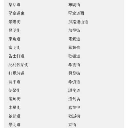
樂活道
布朗街
堅拿道東
堅拿道西
景隆街
加路連山道
昌明街
加寧街
東角道
電氣道
富明街
鳳輝臺
告士打道
歌頓道
記利佐治街
希雲街
軒尼詩道
興發街
開平道
希慎道
伊榮街
謝斐道
渣甸街
渣甸坊
木星街
嘉寧徑
啟超道
敬誠街
景明道
京街