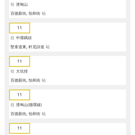
往
渣甸山
百德新街, 怡和街
站
11
往
中環碼頭
堅拿道東, 軒尼詩道
站
11
往
大坑徑
百德新街, 怡和街
站
11
往
渣甸山(循環線)
百德新街, 怡和街
站
11