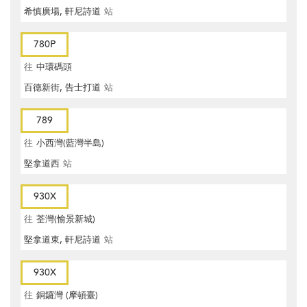
希慎廣場, 軒尼詩道
站
780P
往
中環碼頭
百德新街, 告士打道
站
789
往
小西灣(藍灣半島)
堅拿道西
站
930X
往
荃灣(愉景新城)
堅拿道東, 軒尼詩道
站
930X
往
銅鑼灣 (摩頓臺)