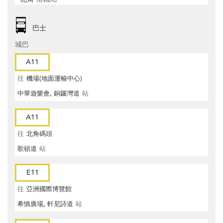
巴士
城巴
A11
往
機場(地面運輸中心)
中華遊樂會, 銅鑼灣道
站
A11
往
北角碼頭
歌頓道
站
E11
往
亞洲國際博覽館
希慎廣場, 軒尼詩道
站