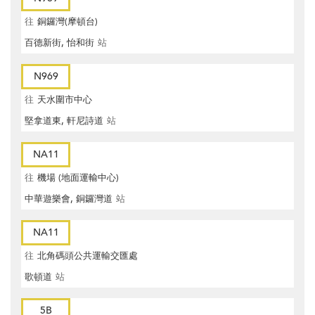
往
銅鑼灣(摩頓台)
百德新街, 怡和街
站
N969
往
天水圍市中心
堅拿道東, 軒尼詩道
站
NA11
往
機場 (地面運輸中心)
中華遊樂會, 銅鑼灣道
站
NA11
往
北角碼頭公共運輸交匯處
歌頓道
站
5B