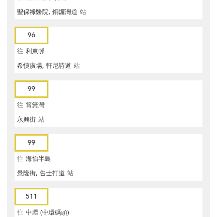
聖保祿醫院, 銅鑼灣道
站
96
往
利東邨
希慎廣場, 軒尼詩道
站
99
往
筲箕灣
永興街
站
99
往
海怡半島
景隆街, 告士打道
站
511
往
中環 (中環碼頭)