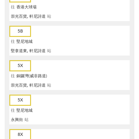
往
香港大球場
崇光百貨, 軒尼詩道
站
5B
往
堅尼地城
堅拿道東, 軒尼詩道
站
5X
往
銅鑼灣(威非路道)
崇光百貨, 軒尼詩道
站
5X
往
堅尼地城
永興街
站
8X