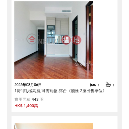
2026年08月06日
1
1
1房1廁,極高層,可養寵物,露台《囍匯 2座出售單位》
實用面積
443
呎
HK$ 1,400萬