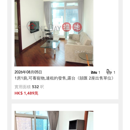
2026年08月05日
1
1
1房1廁,可養寵物,連租約發售,露台《囍匯 2座出售單位》
實用面積
532
呎
HK$ 1,489萬