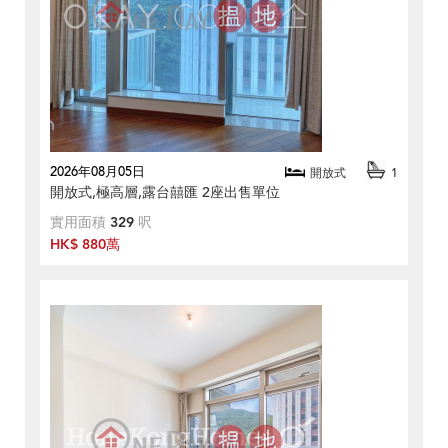
2026年08月05日
開放式
1
開放式,極高層,露台囍匯 2座出售單位
實用面積
329
呎
HK$ 880萬