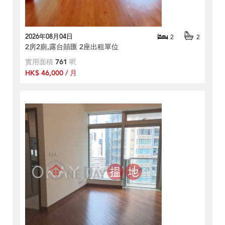
2026年08月04日
2
2
2房2廁,露台囍匯 2座出租單位
實用面積
761
呎
HK$ 46,000 / 月