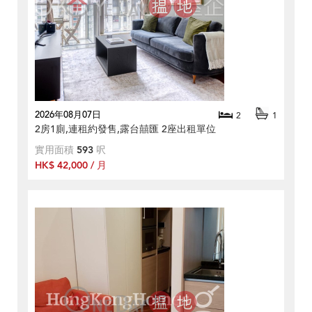
2026年08月07日
2
1
2房1廁,連租約發售,露台囍匯 2座出租單位
實用面積
593
呎
HK$ 42,000 / 月