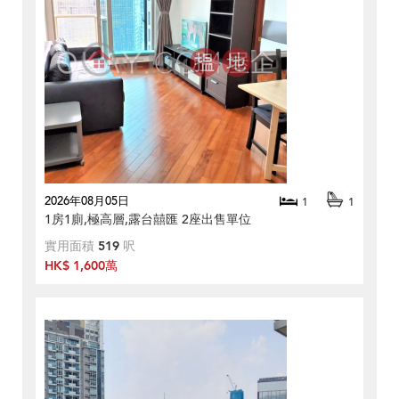
2026年08月05日
1
1
1房1廁,極高層,露台囍匯 2座出售單位
實用面積
519
呎
HK$ 1,600萬