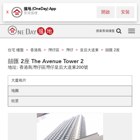
搵地 (OneDay) App
開啟
安裝
X
香港搵樓
搜索香港樓盤
Tog
navi
住宅 樓盤
香港島
灣仔區
灣仔
皇后大道東
囍匯 2座
>
>
>
>
>
囍匯 2座 The Avenue Tower 2
地址:
香港島灣仔區灣仔皇后大道東200號
大廈相片
地圖
街景