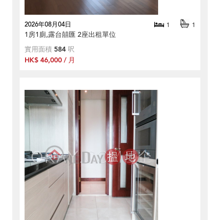
2026年08月04日
1
1
1房1廁,露台囍匯 2座出租單位
實用面積
584
呎
HK$ 46,000 / 月