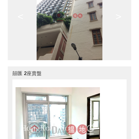
<
>
囍匯 2座賣盤