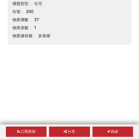
住宅
樓盤類型
200
街號
37
物業層數
1
物業座數
多業權
物業擁有權
訂閱更新
分享
路線