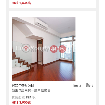
HK$ 1,635萬
2026年08月06日
2
2
囍匯 2座兩房一廳單位出售
實用面積
924
呎
HK$ 3,900萬