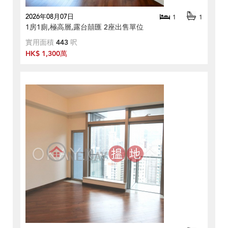
2026年08月07日
1
1
1房1廁,極高層,露台囍匯 2座出售單位
實用面積
443
呎
HK$ 1,300萬