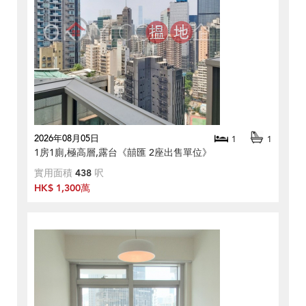
2026年08月05日
1
1
1房1廁,極高層,露台《囍匯 2座出售單位》
實用面積
438
呎
HK$ 1,300萬