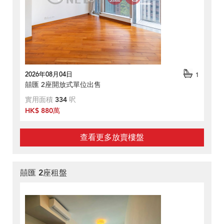
2026年08月04日
1
囍匯 2座開放式單位出售
實用面積
334
呎
HK$ 880萬
查看更多放賣樓盤
囍匯 2座租盤