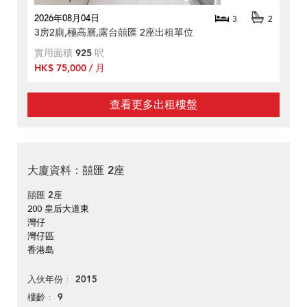
2026年08月04日
3
2
3房2廁,極高層,露台囍匯 2座出租單位
實用面積
925
呎
HK$ 75,000 / 月
查看更多出租樓盤
大廈資料：囍匯 2座
囍匯 2座
200 皇后大道東
灣仔
灣仔區
香港島
2015
入伙年份
9
樓齡