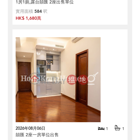
1房1廁,露台囍匯 2座出售單位
實用面積
584
呎
HK$ 1,680萬
2026年08月06日
1
1
囍匯 2座一房單位出售