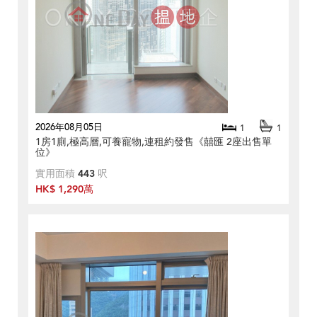
2026年08月05日
1
1
1房1廁,極高層,可養寵物,連租約發售《囍匯 2座出售單
位》
實用面積
443
呎
HK$ 1,290萬