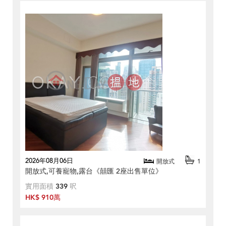
2026年08月06日
開放式
1
開放式,可養寵物,露台《囍匯 2座出售單位》
實用面積
339
呎
HK$ 910萬