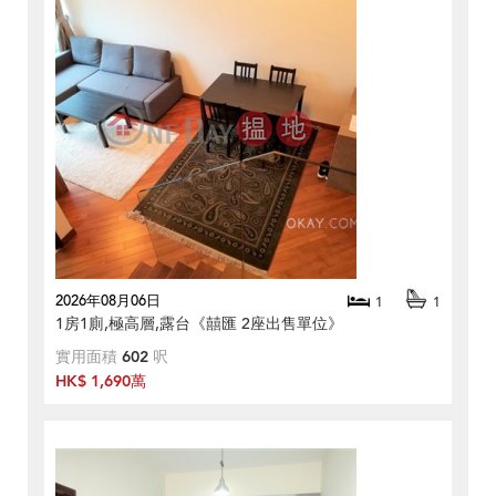
2026年08月06日
1
1
1房1廁,極高層,露台《囍匯 2座出售單位》
實用面積
602
呎
HK$ 1,690萬