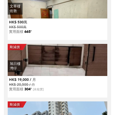
文華樓
佐敦
HK$ 530萬
HK$ 500萬
實用面積
665'
旭日樓
灣仔
HK$ 19,000 / 月
HK$ 20,500 / 月
實用面積
304'
[未核實]