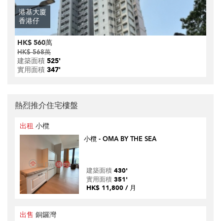
港基大廈
香港仔
HK$ 560萬
HK$ 568萬
建築面積
525'
實用面積
347'
熱烈推介住宅樓盤
出租
小欖
小欖 - OMA BY THE SEA
建築面積
430'
實用面積
351'
HK$ 11,800 / 月
出售
銅鑼灣