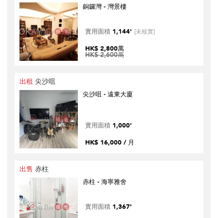
銅鑼灣 - 灣景樓
實用面積
1,144'
[未核實]
HK$ 2,800萬
HK$ 2,600萬
出租
尖沙咀
尖沙咀 - 遠東大廈
實用面積
1,000'
HK$ 16,000 / 月
出售
赤柱
赤柱 - 海寧雅舍
實用面積
1,367'