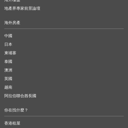
地產界專家前景論壇
海外房產
中國
日本
柬埔寨
泰國
澳洲
英國
越南
阿拉伯聯合酋長國
你在找什麼？
香港租屋