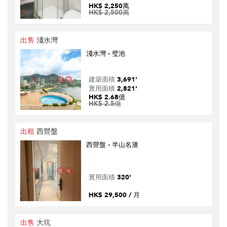
HK$ 2,250萬
HK$ 2,500萬
出售
淺水灣
淺水灣 - 璧池
建築面積
3,691'
實用面積
2,821'
HK$ 2.68億
HK$ 2.5億
出租
西營盤
西營盤 - 半山名滙
實用面積
320'
HK$ 29,500 / 月
出售
大坑