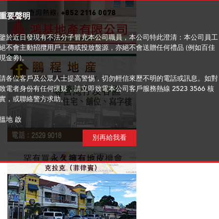
重要聲明
鑒於近日發現有不法分子冒充本公司職員，本公司特此澄清：本公司員工
絕不會主動招攬用戶上傳或投放盤源，亦絕不會送贈任何禮品 (例如百佳
現金劵)。
請各位客戶及公眾人士提高警惕，切勿輕信來歷不明的電話或訊息。如對
致電者身份有任何懷疑，請立即致電本公司客戶服務熱線 2523 3566 核
實，或聯絡警方求助。
搵地 啟
別再給我看