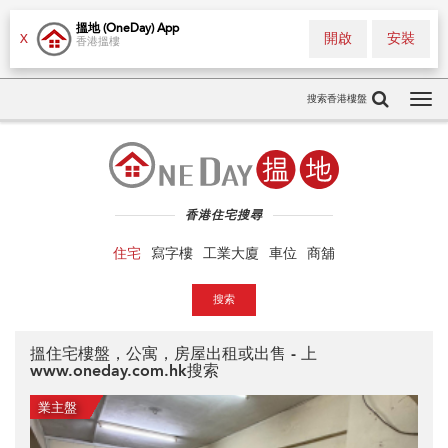
搵地 (OneDay) App
開啟
安裝
X
香港搵樓
搜索香港樓盤
Tog
navi
香港住宅搜尋
住宅
寫字樓
工業大廈
車位
商舖
搜索
搵住宅樓盤，公寓，房屋出租或出售 - 上
www.oneday.com.hk
搜索