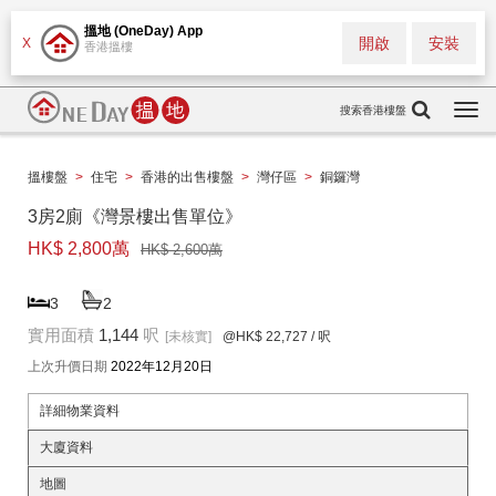
搵地 (OneDay) App
開啟
安裝
X
香港搵樓
搜索香港樓盤
Togg
navi
搵樓盤
>
住宅
>
香港的出售樓盤
>
灣仔區
>
銅鑼灣
3房2廁《灣景樓出售單位》
HK$ 2,800萬
HK$ 2,600萬
3
2
實用面積
1,144
呎
[未核實]
@HK$ 22,727
/ 呎
上次升價日期
2022年12月20日
詳細物業資料
大廈資料
地圖