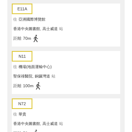
E11A
往
亞洲國際博覽館
香港中央圖書館, 高士威道
站
距離
70m
N11
往
機場(地面運輸中心)
聖保祿醫院, 銅鑼灣道
站
距離
100m
N72
往
華貴
香港中央圖書館, 高士威道
站