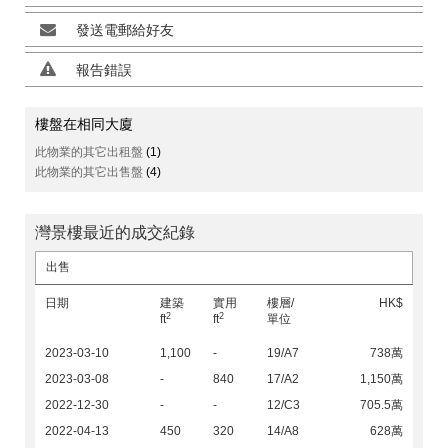
發送電郵給好友
報告錯誤
樓盤在相同大廈
此物業的其它出租盤
(1)
此物業的其它出售盤
(4)
灣景樓最近的成交紀錄
出售
日期
建築
實用
樓層/
HK$
2
2
ft
ft
單位
2023-03-10
1,100
-
19/A7
738萬
2023-03-08
-
840
17/A2
1,150萬
2022-12-30
-
-
12/C3
705.5萬
2022-04-13
450
320
14/A8
628萬