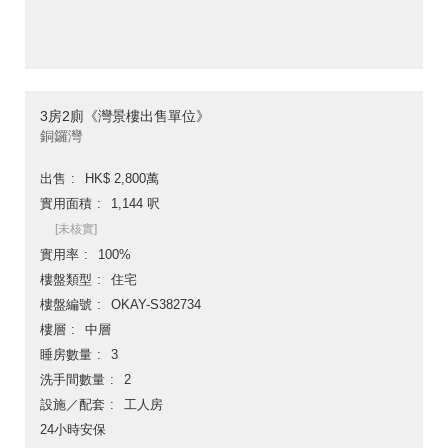
3房2廁《灣景樓出售單位》
銅鑼灣
出售
HK$ 2,800萬
實用面積
1,144 呎
[未核實]
實用率
100%
樓盤類型
住宅
樓盤編號
OKAY-S382734
樓層
中層
睡房數量
3
洗手間數量
2
設施／配套
工人房
24小時安保