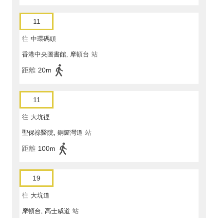
11
往
中環碼頭
香港中央圖書館, 摩頓台
站
距離
20m
11
往
大坑徑
聖保祿醫院, 銅鑼灣道
站
距離
100m
19
往
大坑道
摩頓台, 高士威道
站