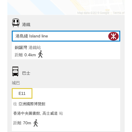
港鐵
港島綫 Island line
銅鑼灣
港鐵站
距離
0.4km
巴士
城巴
E11
往
亞洲國際博覽館
香港中央圖書館, 高士威道
站
距離
70m