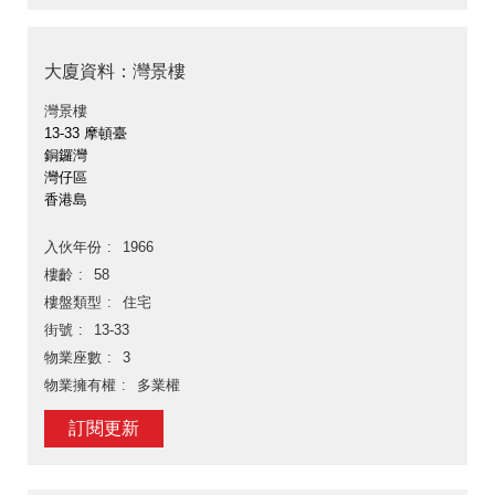
大廈資料：灣景樓
灣景樓
13-33 摩頓臺
銅鑼灣
灣仔區
香港島
入伙年份
1966
樓齡
58
樓盤類型
住宅
街號
13-33
物業座數
3
物業擁有權
多業權
訂閱更新