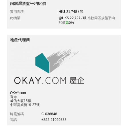
銅鑼灣放盤平均呎價
實用面積
HK$ 21,748 / 呎
此物業
@HK$ 22,727 / 呎
比較同區放盤平均
呎價
高
5%
地產代理商
OKAY.com
香港
威信大廈15樓
中環雲咸街19-27號
牌照號碼
C-036846
電話
+852-21020888