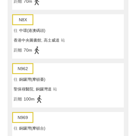
距離
70m
N8X
往
中環(港澳碼頭)
香港中央圖書館, 高士威道
站
距離
70m
N962
往
銅鑼灣(摩頓臺)
聖保祿醫院, 銅鑼灣道
站
距離
100m
N969
往
銅鑼灣(摩頓台)