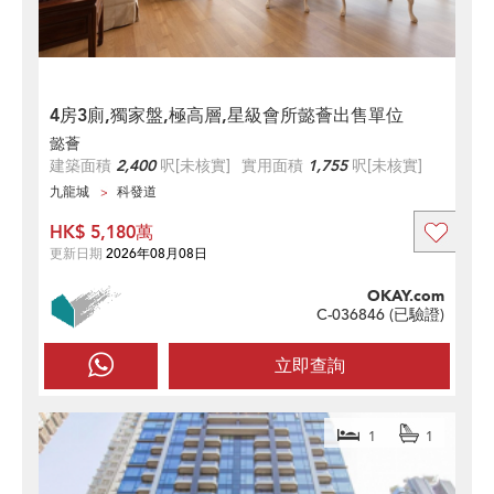
4房3廁,獨家盤,極高層,星級會所懿薈出售單位
懿薈
建築面積
2,400
呎
[未核實]
實用面積
1,755
呎
[未核實]
九龍城
科發道
HK$ 5,180萬
更新日期
2026年08月08日
OKAY.com
C-036846 (
已驗證
)
立即查詢
1
1