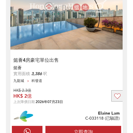
懿薈4房豪宅單位出售
懿薈
實用面積
3,386
呎
九龍城
科發道
HK$ 2.3億
HK$ 2億
上次降價日期
2026年07月23日
Elaine Lam
C-033118 (
已驗證
)
立即查詢