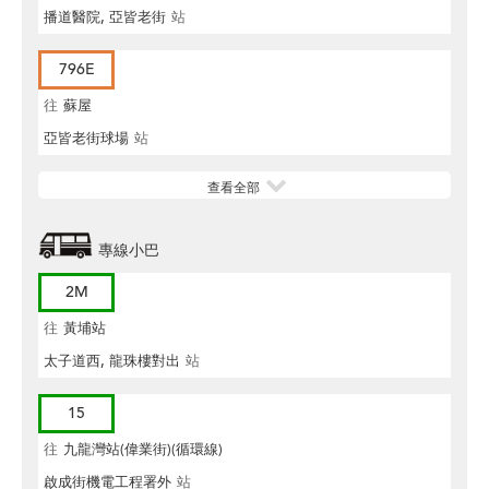
播道醫院, 亞皆老街
站
796E
往
蘇屋
亞皆老街球場
站
查看全部
專線小巴
2M
往
黃埔站
太子道西, 龍珠樓對出
站
15
往
九龍灣站(偉業街)(循環線)
啟成街機電工程署外
站