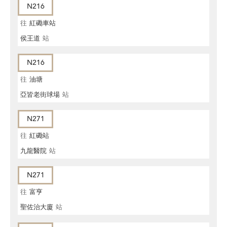
N216
往
紅磡車站
侯王道
站
N216
往
油塘
亞皆老街球場
站
N271
往
紅磡站
九龍醫院
站
N271
往
富亨
聖佐治大廈
站