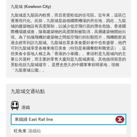
九龍城 (Kowloon City)
九龍城是九龍區內較舊，而且密度較低的住宅區。近年來，這區已
逐漸現代化。此前，九龍城是啟德國際機場的所在地，因此，九龍
城的建築物設有高度限制，以減少低空飛行器的潛在危險。香港國
際機場建成後，隨着建築物的高度限制被取消，高層建築物開始出
現。為了拍攝飛機於建築物之間低空飛行的壯觀照片，飛機觀察員
過去經常到訪九龍城。九龍城在眾多美食愛好者中也有盛譽，他們
可到九龍城享受各種東南亞美食（特別是泰國餐館和雜貨店），這
些美食令當地人稱之為「香港的小泰國」。東頭村是九龍城內的主
要公共屋村，而主要的零售大廈則是九龍城廣場。其他值得留意的
景點包括九龍城墟市， 是歷史悠久的中國軍事前哨基地，現稱
「九龍寨城公園」。
九龍城交通站點
港鐵
東鐵綫 East Rail line
旺角東
港鐵站