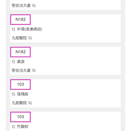
聖佐治大廈
站
N182
往
中環(港澳碼頭)
九龍醫院
站
N182
往
廣源
聖佐治大廈
站
103
往
蒲飛路
九龍醫院
站
103
往
竹園邨