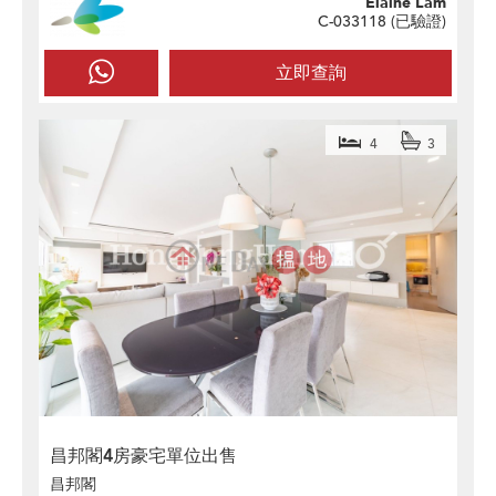
Elaine Lam
C-033118 (
已驗證
)
立即查詢
4
3
昌邦閣4房豪宅單位出售
昌邦閣