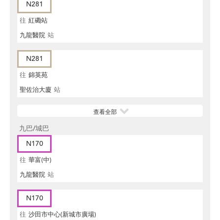
N281
往
紅磡站
九龍醫院
站
N281
往
錦英苑
聖佐治大廈
站
查看全部
九巴/城巴
N170
往
華富(中)
九龍醫院
站
N170
往
沙田市中心(新城市廣場)