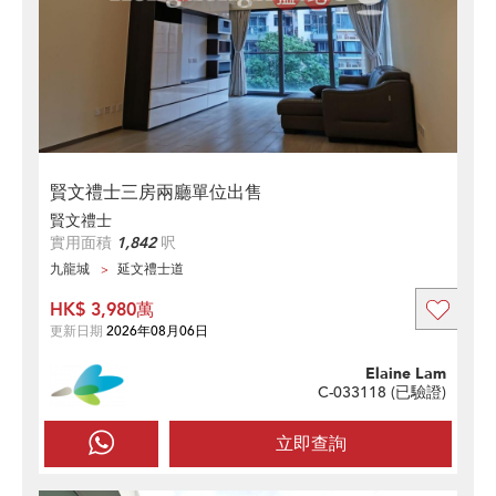
賢文禮士三房兩廳單位出售
賢文禮士
實用面積
1,842
呎
九龍城
延文禮士道
HK$ 3,980萬
更新日期
2026年08月06日
Elaine Lam
C-033118 (
已驗證
)
立即查詢