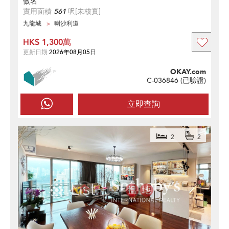
傲名
實用面積
561
呎
[未核實]
九龍城
喇沙利道
HK$ 1,300萬
更新日期
2026年08月05日
OKAY.com
C-036846 (
已驗證
)
立即查詢
2
2