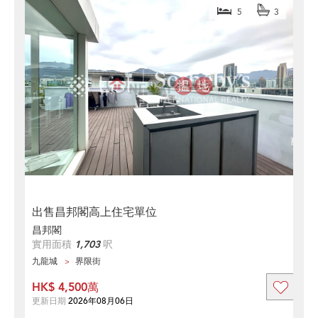
5
3
出售昌邦閣高上住宅單位
昌邦閣
實用面積
1,703
呎
九龍城
界限街
HK$ 4,500萬
更新日期
2026年08月06日