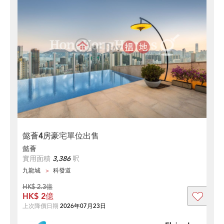
懿薈4房豪宅單位出售
懿薈
實用面積
3,386
呎
九龍城
科發道
HK$ 2.3億
HK$ 2億
上次降價日期
2026年07月23日