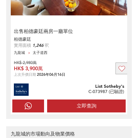
出售柏德豪廷兩房一廳單位
柏德豪廷
實用面積
1,246
呎
九龍城
太子道西
HK$ 2,980萬
HK$ 3,900萬
上次升價日期
2026年06月16日
List Sotheby's
C-073987 (
已驗證
)
立即查詢
九龍城的市場動向及物業價格