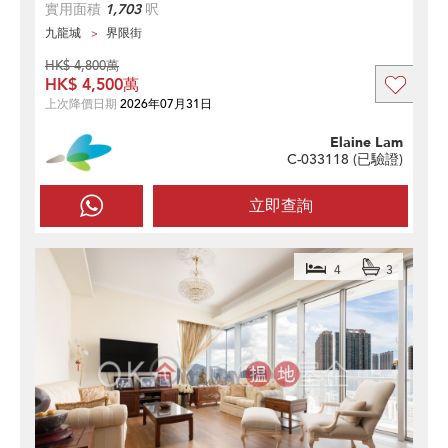
實用面積
1,703
呎
九龍城
界限街
HK$ 4,800萬
HK$ 4,500萬
上次降價日期
2026年07月31日
Elaine Lam
C-033118 (
已驗證
)
立即查詢
4
3