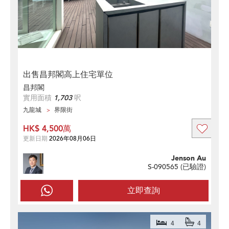
出售昌邦閣高上住宅單位
昌邦閣
實用面積
1,703
呎
九龍城
界限街
HK$ 4,500萬
更新日期
2026年08月06日
Jenson Au
S-090565 (
已驗證
)
立即查詢
4
4