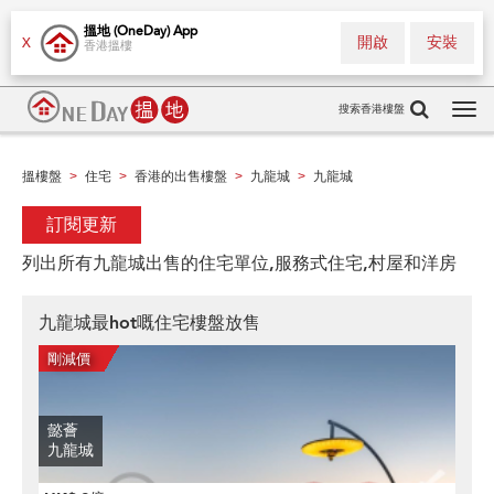
搵地 (OneDay) App
開啟
安裝
X
香港搵樓
搜索香港樓盤
Tog
navi
搵樓盤
住宅
香港的出售樓盤
九龍城
九龍城
>
>
>
>
訂閱更新
列出所有九龍城出售的住宅單位,服務式住宅,村屋和洋房
九龍城最hot嘅住宅樓盤放售
懿薈
九龍城