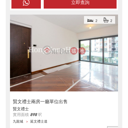
立即查詢
2
2
賢文禮士兩房一廳單位出售
賢文禮士
實用面積
898
呎
九龍城
延文禮士道