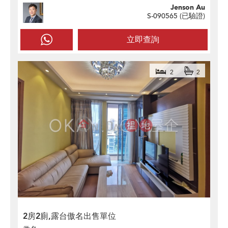
Jenson Au
S-090565 (
已驗證
)
立即查詢
2
2
2房2廁,露台傲名出售單位