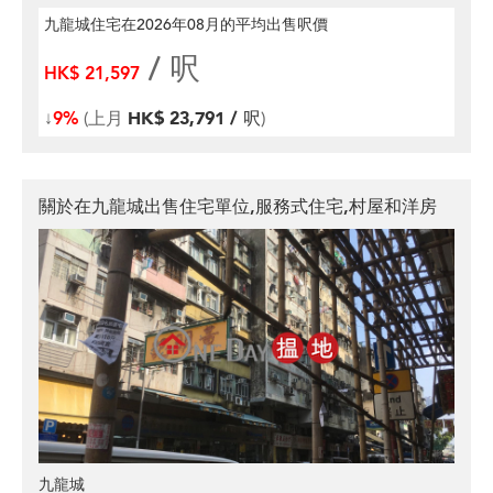
九龍城住宅在2026年08月
的平均出售呎價
/ 呎
HK$ 21,597
↓
9%
(上月
HK$ 23,791 / 呎
)
關於在九龍城出售住宅單位,服務式住宅,村屋和洋房
九龍城