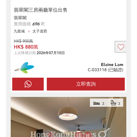
翡翠閣三房兩廳單位出售
翡翠閣
實用面積
696
呎
九龍城
太子道西
HK$ 900萬
HK$ 880萬
上次降價日期
2026年07月10日
Elaine Lam
C-033118 (
已驗證
)
立即查詢
3
3