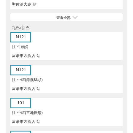
聖佐治大廈
站
查看全部
九巴/新巴
N121
往
牛頭角
富豪東方酒店
站
N121
往
中環(港澳碼頭)
富豪東方酒店
站
101
往
中環(置地廣場)
富豪東方酒店
站