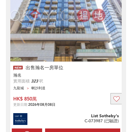
出售瀚名一房單位
瀚名
實用面積
323
呎
九龍城
喇沙利道
HK$ 850萬
更新日期
2026年08月08日
List Sotheby's
C-073987 (
已驗證
)