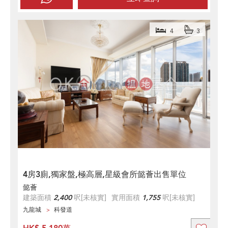
4
3
4房3廁,獨家盤,極高層,星級會所懿薈出售單位
懿薈
建築面積
2,400
呎
[未核實]
實用面積
1,755
呎
[未核實]
九龍城
科發道