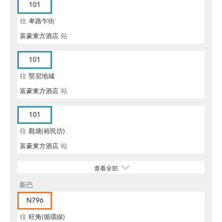
101
往
卑路乍街
富豪東方酒店
站
101
往
堅尼地城
富豪東方酒店
站
101
往
觀塘(裕民坊)
富豪東方酒店
站
查看全部
新巴
N796
往
旺角(循環線)