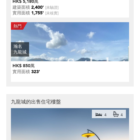
HK$ 5,180萬
建築面積
2,400'
[未驗證]
實用面積
1,755'
[未核實]
瀚名
九龍城
HK$ 850萬
實用面積
323'
九龍城的出售住宅樓盤
4
4