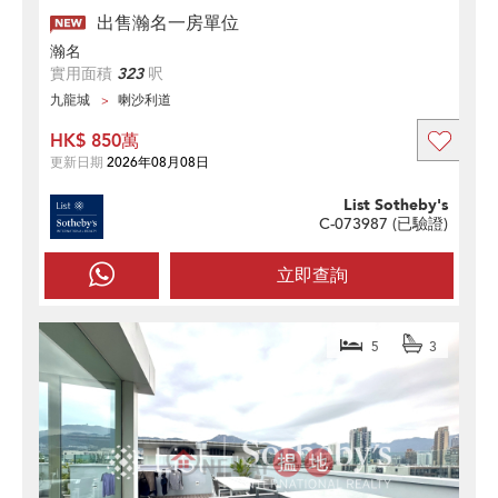
出售瀚名一房單位
瀚名
實用面積
323
呎
九龍城
喇沙利道
HK$ 850萬
更新日期
2026年08月08日
List Sotheby's
C-073987 (
已驗證
)
立即查詢
5
3