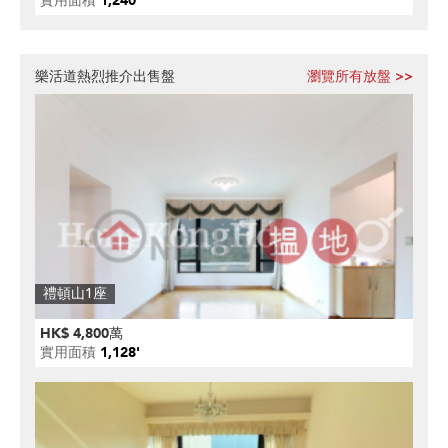
實用面積
1,240'
樂活道熱烈推介出售盤
瀏覽所有放盤 >>
禮頓山1座
HK$ 4,800萬
實用面積
1,128'