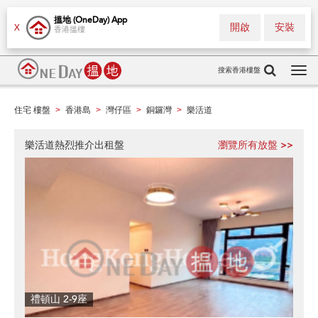
搵地 (OneDay) App
開啟
安裝
X
香港搵樓
搜索香港樓盤
Tog
navi
住宅 樓盤
香港島
灣仔區
銅鑼灣
樂活道
>
>
>
>
樂活道熱烈推介出租盤
瀏覽所有放盤 >>
禮頓山 2-9座