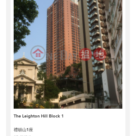
The Leighton Hill Block 1
禮頓山1座