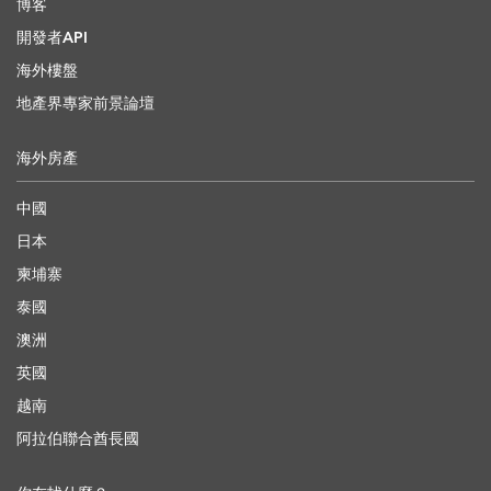
博客
開發者API
海外樓盤
地產界專家前景論壇
海外房產
中國
日本
柬埔寨
泰國
澳洲
英國
越南
阿拉伯聯合酋長國