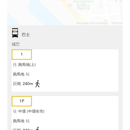
巴士
城巴
1
往
跑馬地(上)
跑馬地
站
距離
240m
1P
往
中環 (中環街市)
跑馬地
站