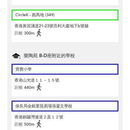
CircleK - 跑馬地 (349)
香港黃泥涌道21-23號浩利大廈地下b號舖
距離
300m
樂陶苑 B-D座附近的學校
寶覺小學
香港山光道１１－１５號
距離
440m
保良局金銀業貿易場張凝文學校
香港銅鑼灣連道２及１２號
距離
500m