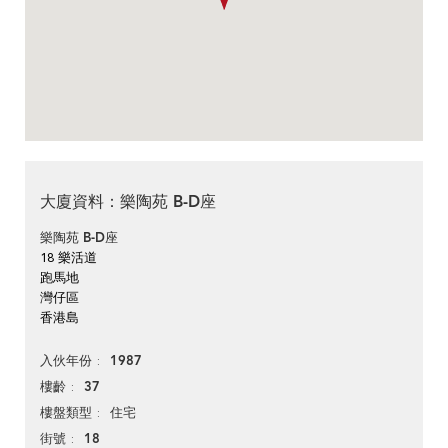
大廈資料：樂陶苑 B-D座
樂陶苑 B-D座
18 樂活道
跑馬地
灣仔區
香港島
1987
入伙年份
37
樓齡
住宅
樓盤類型
18
街號