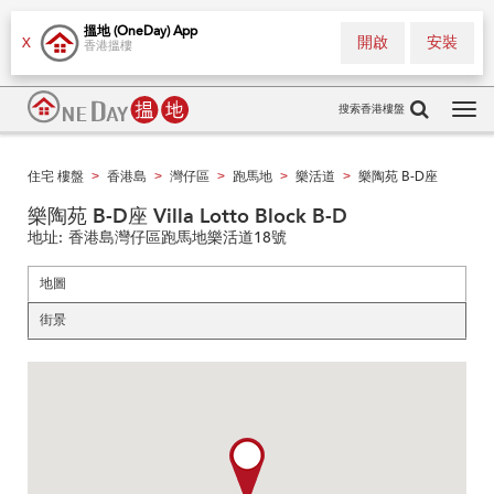
搵地 (OneDay) App
開啟
安裝
X
香港搵樓
搜索香港樓盤
Tog
navi
住宅 樓盤
香港島
灣仔區
跑馬地
樂活道
樂陶苑 B-D座
>
>
>
>
>
樂陶苑 B-D座 Villa Lotto Block B-D
地址:
香港島灣仔區跑馬地樂活道18號
地圖
街景