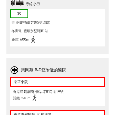
專線小巴
30
往
銅鑼灣(蘭芳道)(循環線)
冬青道, 藍塘別墅對面
站
距離
600m
樂陶苑 B-D座附近的醫院
東華東院
香港島銅鑼灣掃桿埔東院道19號
距離
540m
香港港安醫院–司徒拔道