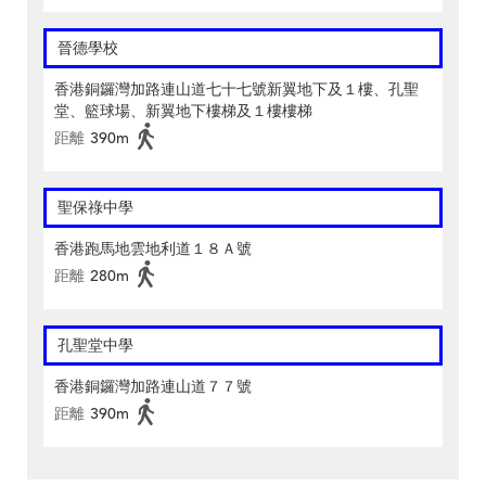
晉德學校
香港銅鑼灣加路連山道七十七號新翼地下及１樓、孔聖
堂、籃球場、新翼地下樓梯及１樓樓梯
距離
390m
聖保祿中學
香港跑馬地雲地利道１８Ａ號
距離
280m
孔聖堂中學
香港銅鑼灣加路連山道７７號
距離
390m