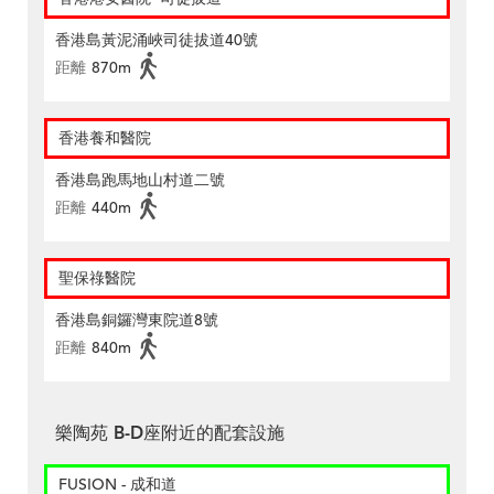
香港島黃泥涌峽司徒拔道40號
距離
870m
香港養和醫院
香港島跑馬地山村道二號
距離
440m
聖保祿醫院
香港島銅鑼灣東院道8號
距離
840m
樂陶苑 B-D座附近的配套設施
FUSION - 成和道