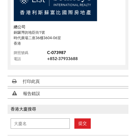
總公司
銅鑼灣勿地臣街1號
時代廣場二座36樓3604-06室
香港
C-073987
牌照號碼
+852-37933688
電話
打印此頁
報告錯誤
香港大廈搜尋
提交