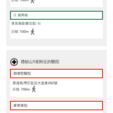
距離
100m
往
跑馬地
黃泥涌道(樂活道)
站
距離
100m
禮頓山1座附近的醫院
鄧肇堅醫院
香港島灣仔皇后大道東282號
距離
700m
東華東院