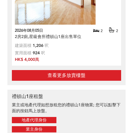
2026年08月05日
2
2
2房2廁,星級會所禮頓山1座出售單位
建築面積
1,206
呎
實用面積
924
呎
HK$ 4,000萬
查看更多放賣樓盤
禮頓山1座租盤
業主或地產代理如想放租您的禮頓山1座物業; 您可以點擊下
面的按鈕馬上放盤。
地產代理身份
業主身份