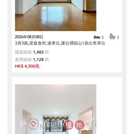
2026年08月08日
3
3
3房3廁,星級會所,連車位,露台禮頓山1座出售單位
建築面積
1,482
呎
實用面積
1,128
呎
HK$ 4,500萬