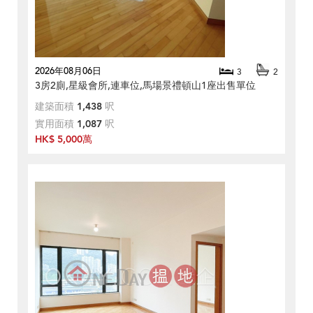
2026年08月06日
3
2
3房2廁,星級會所,連車位,馬場景禮頓山1座出售單位
建築面積
1,438
呎
實用面積
1,087
呎
HK$ 5,000萬