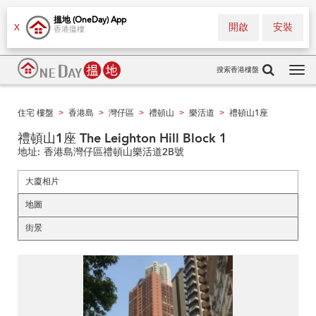
搵地 (OneDay) App
開啟
安裝
X
香港搵樓
搜索香港樓盤
Tog
navi
住宅 樓盤
香港島
灣仔區
禮頓山
樂活道
禮頓山1座
>
>
>
>
>
禮頓山1座 The Leighton Hill Block 1
地址:
香港島灣仔區禮頓山樂活道2B號
大廈相片
地圖
街景