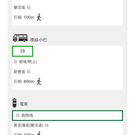
樂活道
站
距離
100m
專線小巴
28
往
碧瑤灣(上)
新會道
站
距離
400m
電車
往
跑馬地
黃泥涌道(樂活道)
站