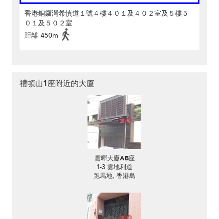
香港銅鑼灣希慎道１號４樓４０１及４０２室及５樓５
０１及５０２室
距離
450m
禮頓山1座附近的大廈
雲暉大廈AB座
1-3 雲地利道
跑馬地, 香港島