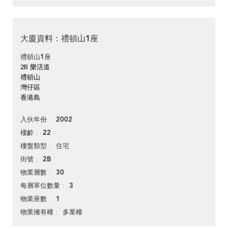
大廈資料：禮頓山1座
禮頓山1座
2B 樂活道
禮頓山
灣仔區
香港島
2002
入伙年份
22
樓齡
住宅
樓盤類型
2B
街號
30
物業層數
3
每層單位數量
1
物業座數
多業權
物業擁有權