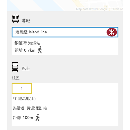
港鐵
港島綫 Island line
銅鑼灣
港鐵站
距離
0.7km
巴士
城巴
1
往
跑馬地(上)
樂活道, 黃泥涌道
站
距離
100m