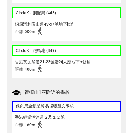
CircleK - 銅鑼灣 (443)
銅鑼灣利園山道49-57號地下k舖
距離
500m
CircleK - 跑馬地 (349)
香港黃泥涌道21-23號浩利大廈地下b號舖
距離
480m
禮頓山1座附近的學校
保良局金銀業貿易場張凝文學校
香港銅鑼灣連道２及１２號
距離
160m