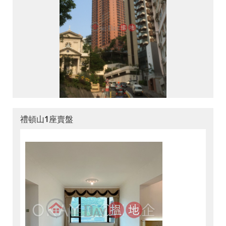
禮頓山1座賣盤