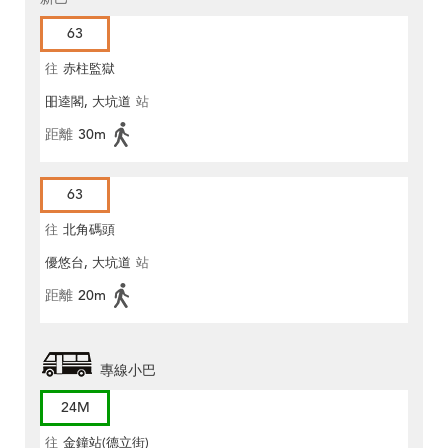
63
往
赤柱監獄
昍逵閣, 大坑道
站
距離
30m
63
往
北角碼頭
優悠台, 大坑道
站
距離
20m
專線小巴
24M
往
金鐘站(德立街)