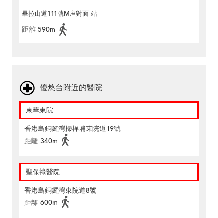
畢拉山道111號M座對面
站
距離
590m
優悠台附近的醫院
東華東院
香港島銅鑼灣掃桿埔東院道19號
距離
340m
聖保祿醫院
香港島銅鑼灣東院道8號
距離
600m