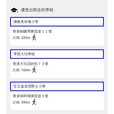
優悠台附近的學校
佛教黃焯菴小學
香港銅鑼灣東院道１１號
距離
320m
李陞大坑學校
香港大坑浣紗街７３號
距離
160m
官立嘉道理爵士小學
香港掃桿埔東院道９號
距離
390m