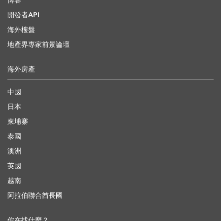
博客
開發者API
海外樓盤
地產界專家前景論壇
海外房產
中國
日本
柬埔寨
泰國
澳洲
英國
越南
阿拉伯聯合酋長國
你在找什麼？