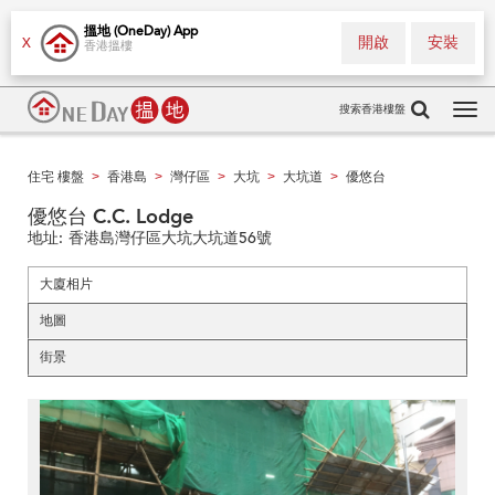
搵地 (OneDay) App
開啟
安裝
X
香港搵樓
搜索香港樓盤
Tog
navi
住宅 樓盤
香港島
灣仔區
大坑
大坑道
優悠台
>
>
>
>
>
優悠台 C.C. Lodge
地址:
香港島灣仔區大坑大坑道56號
大廈相片
地圖
街景