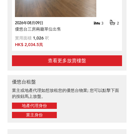
2026年08月09日
3
2
優悠台三房兩廳單位出售
實用面積
1,026
呎
HK$ 2,034.5萬
查看更多放賣樓盤
優悠台租盤
業主或地產代理如想放租您的優悠台物業; 您可以點擊下面
的按鈕馬上放盤。
地產代理身份
業主身份