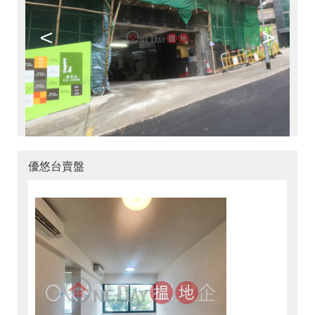
<
>
優悠台賣盤