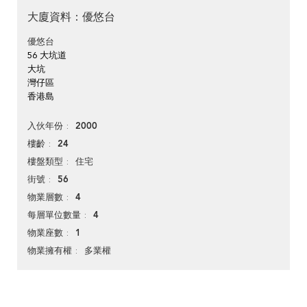
大廈資料：優悠台
優悠台
56 大坑道
大坑
灣仔區
香港島
2000
入伙年份
24
樓齡
住宅
樓盤類型
56
街號
4
物業層數
4
每層單位數量
1
物業座數
多業權
物業擁有權