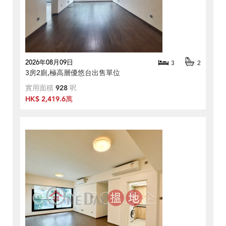
2026年08月09日
3
2
3房2廁,極高層優悠台出售單位
實用面積
928
呎
HK$ 2,419.6萬