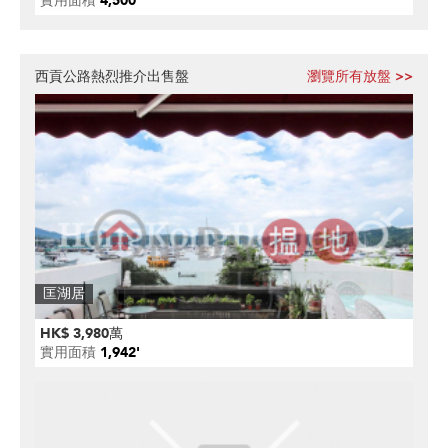
實用面積
4,500'
西貢公路熱烈推介出售盤
瀏覽所有放盤 >>
匡湖居
HK$ 3,980萬
實用面積
1,942'