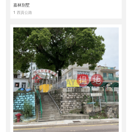
嘉林別墅
1 西貢公路