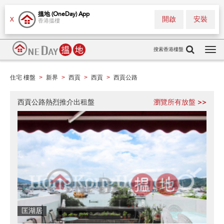
搵地 (OneDay) App
開啟
安裝
X
香港搵樓
搜索香港樓盤
Tog
navi
住宅 樓盤
新界
西貢
西貢
西貢公路
>
>
>
>
西貢公路熱烈推介出租盤
瀏覽所有放盤 >>
匡湖居