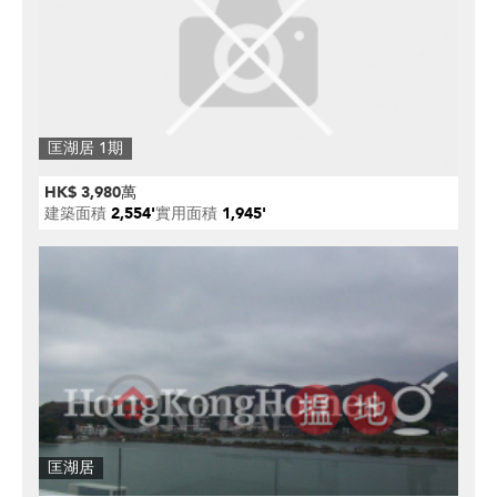
匡湖居 1期
HK$ 3,980萬
建築面積
2,554'
實用面積
1,945'
匡湖居