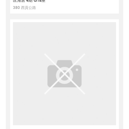
匡湖居 4期 G18座
380 西貢公路