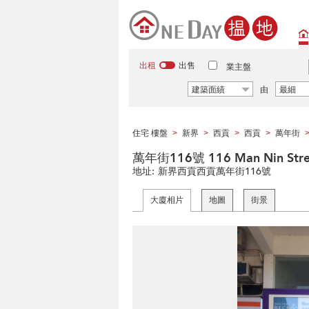
出租
出售
業主盤
建築面績
由
最細
住宅 樓盤
新界
西貢
西貢
萬年街
>
>
>
>
萬年街116號 116 Man Nin Stre
地址:
新界西貢西貢萬年街116號
大廈相片
地圖
街景