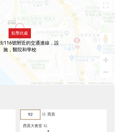
點擊此處
街116號附近的交通連線，設
施，醫院和學校
92
往
西貢
西貢大會堂
站