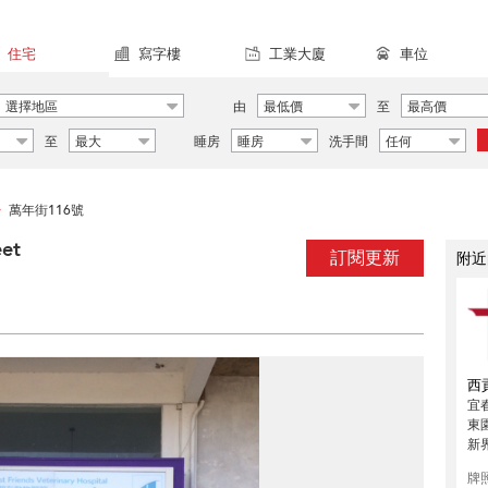
住宅
寫字樓
工業大廈
車位
選擇地區
由
最低價
至
最高價
至
最大
睡房
睡房
洗手間
任何
萬年街116號
>
et
訂閱更新
附近
西
宜
東
新
牌