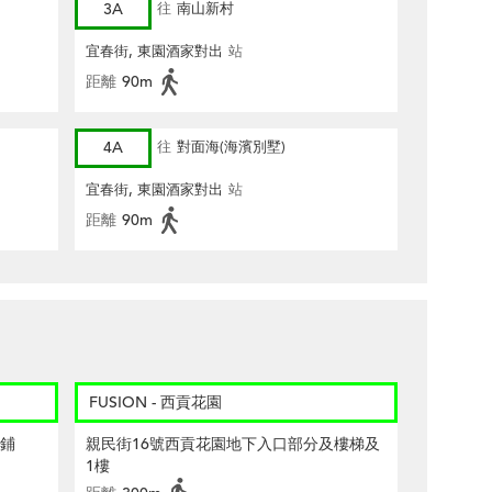
3A
往
南山新村
宜春街, 東園酒家對出
站
距離
90m
4A
往
對面海(海濱別墅)
宜春街, 東園酒家對出
站
距離
90m
FUSION - 西貢花園
號鋪
親民街16號西貢花園地下入口部分及樓梯及
1樓