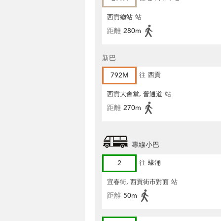
西貢總站
站
距離
280m
新巴
792M
往
西貢
西貢大會堂, 普通道
站
距離
270m
專線小巴
2
往
蠔涌
宜春街, 西貢街市對面
站
距離
50m