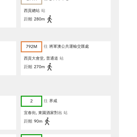
西貢總站
站
距離
280m
792M
往
將軍澳公共運輸交匯處
西貢大會堂, 普通道
站
距離
270m
2
往
界咸
宜春街, 東園酒家對出
站
距離
90m