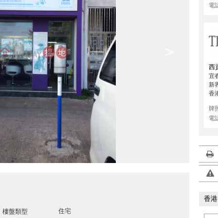
電
>
西
宜
新
香
牌
電
香港
住宅
樓盤類型