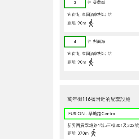
3
往
菠蘿輋
宜春街, 東園酒家對出
站
距離
90m
4
往
對面海
宜春街, 東園酒家對出
站
距離
90m
萬年街116號附近的配套設施
FUSION - 翠塘路Centro
新界西貢翠塘路1號a三樓301及302
距離
370m