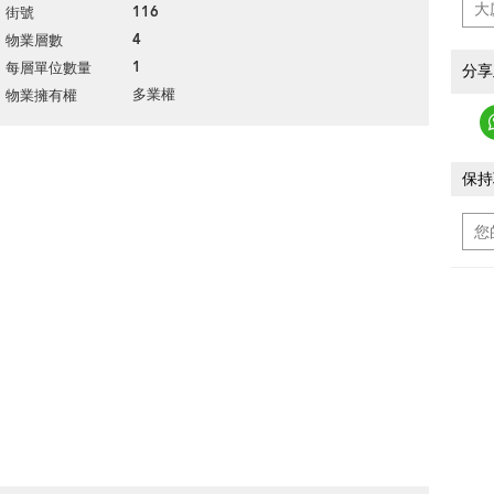
116
街號
4
物業層數
1
每層單位數量
分享
多業權
物業擁有權
保持