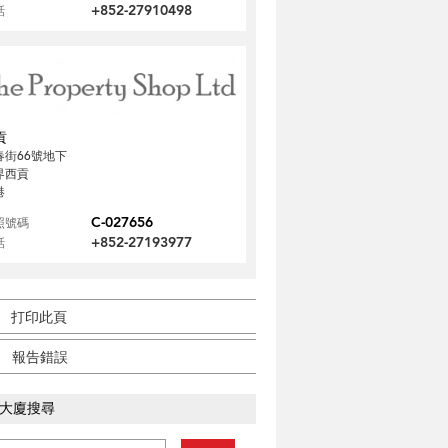
+852-27910498
話
貢
春街66號地下
界西貢
港
C-027656
照號碼
+852-27193977
話
打印此頁
報告錯誤
大廈搜尋