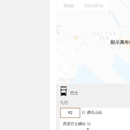
顯示萬年
巴士
九巴
92
往
鑽石山站
西貢巴士總站
站