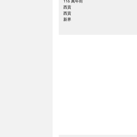
116 萬年街
西貢
西貢
新界