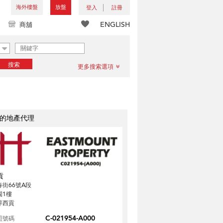
海外樓盤
放盤
登入
註冊
ENGLISH
商舖
搜索
更多搜索選項
的地產代理
貢
春街66號A段
園1樓
界西貢
C-021954-A000
照號碼