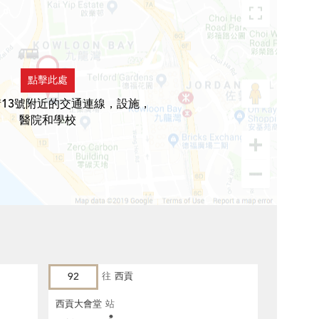
點擊此處
13號附近的交通連線，設施，
醫院和學校
92
往
西貢
西貢大會堂
站