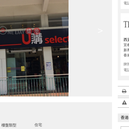
電
>
西
宜
新
香
牌
電
香港
住宅
樓盤類型