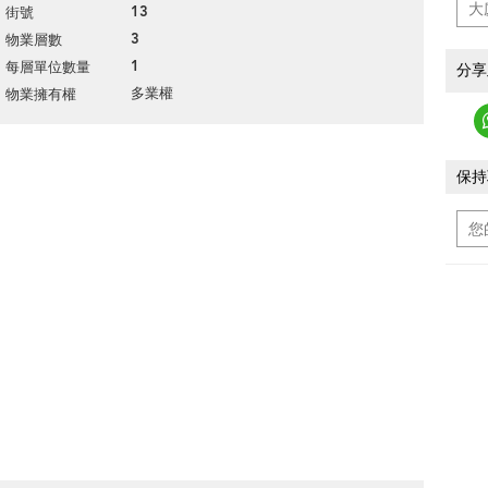
13
街號
3
物業層數
1
每層單位數量
分享
多業權
物業擁有權
保持