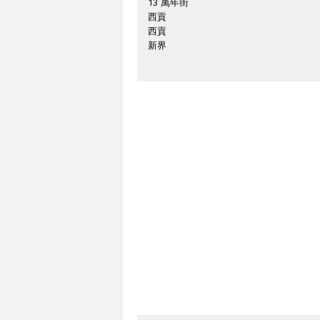
13 萬年街
西貢
西貢
新界