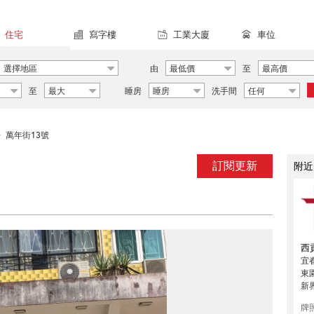
住宅
寫字樓
工業大廈
車位
選擇地區
由
最低價
至
最高價
至
最大
睡房
睡房
洗手間
任何
萬年街13號
>
訂閱更新
附近
西
宜
東
新
牌