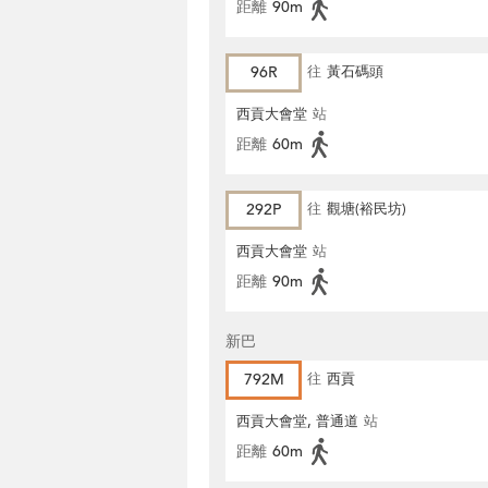
距離
90m
96R
往
黃石碼頭
西貢大會堂
站
距離
60m
292P
往
觀塘(裕民坊)
西貢大會堂
站
距離
90m
新巴
792M
往
西貢
西貢大會堂, 普通道
站
距離
60m