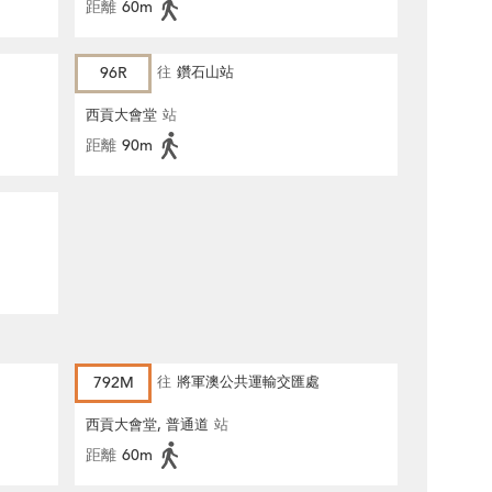
距離
60m
96R
往
鑽石山站
西貢大會堂
站
距離
90m
792M
往
將軍澳公共運輸交匯處
西貢大會堂, 普通道
站
距離
60m