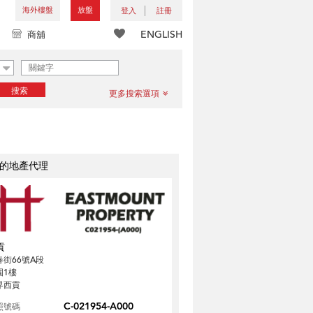
海外樓盤
放盤
登入
註冊
ENGLISH
商舖
搜索
更多搜索選項
的地產代理
貢
春街66號A段
園1樓
界西貢
C-021954-A000
照號碼