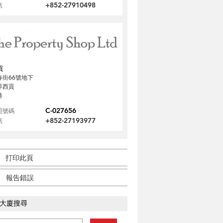
+852-27910498
話
貢
春街66號地下
界西貢
港
C-027656
照號碼
+852-27193977
話
打印此頁
報告錯誤
大廈搜尋