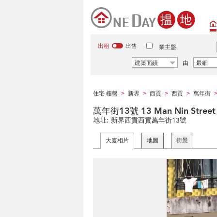
出租
出售
業主盤
建築面績
由
最細
住宅 樓盤
新界
西貢
西貢
萬年街
>
>
>
>
萬年街13號 13 Man Nin Street
地址:
新界西貢西貢萬年街13號
大廈相片
地圖
街景