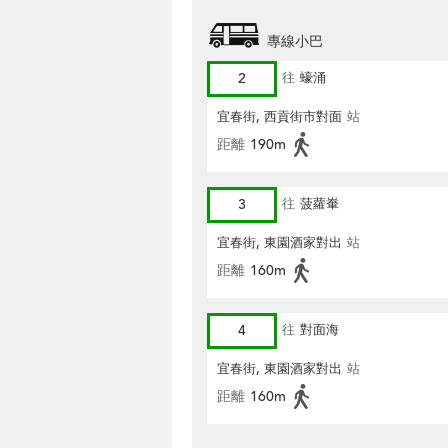
專線小巴
2
往
蠔涌
宜春街, 西貢街市對面
站
距離
190m
3
往
菠蘿輋
宜春街, 東園酒家對出
站
距離
160m
4
往
對面海
宜春街, 東園酒家對出
站
距離
160m