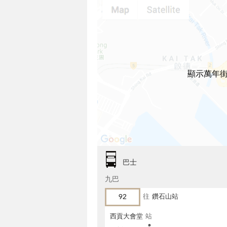
顯示萬年街
巴士
九巴
92
往
鑽石山站
西貢大會堂
站