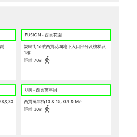
FUSION - 西貢花園
號鋪
親民街16號西貢花園地下入口部分及樓梯及
1樓
距離
70m
U購 - 西貢萬年街
28及30
西貢萬年街13 & 15, G/f & M/f
距離
30m