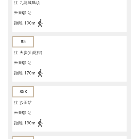
往
九龍城碼頭
禾輋邨
站
距離
190m
85
往
火炭(山尾街)
禾輋邨
站
距離
170m
85K
往
沙田站
禾輋邨
站
距離
190m