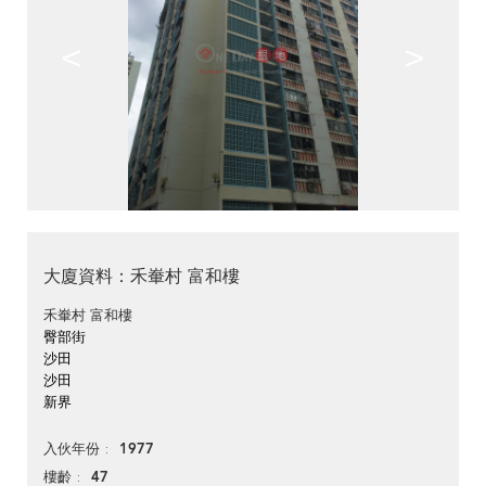
<
>
大廈資料：禾輋村 富和樓
禾輋村 富和樓
臀部街
沙田
沙田
新界
1977
入伙年份
47
樓齡