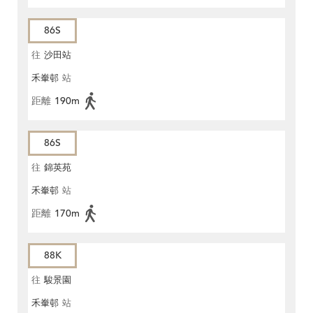
86S
往
沙田站
禾輋邨
站
距離
190m
86S
往
錦英苑
禾輋邨
站
距離
170m
88K
往
駿景園
禾輋邨
站