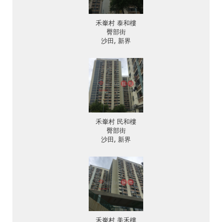
禾輋村 泰和樓
臀部街
沙田, 新界
禾輋村 民和樓
臀部街
沙田, 新界
禾輋村 美禾樓