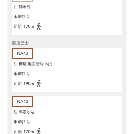
往
穗禾苑
禾輋邨
站
距離
170m
龍運巴士
NA40
往
機場(地面運輸中心)
禾輋邨
站
距離
190m
NA40
往
烏溪沙站
禾輋邨
站
距離
170m