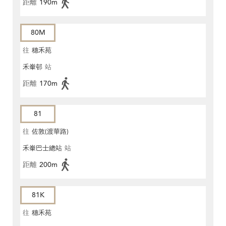
距離
190m
80M
往
穗禾苑
禾輋邨
站
距離
170m
81
往
佐敦(渡華路)
禾輋巴士總站
站
距離
200m
81K
往
穗禾苑