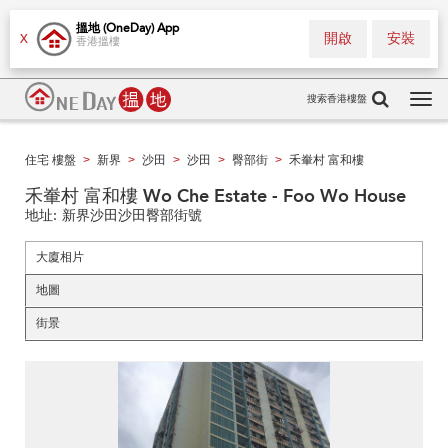
搵地 (OneDay) App
開啟
安裝
X
香港搵樓
搜索香港樓盤
Tog
navi
住宅 樓盤
新界
沙田
沙田
臀部街
禾輋村 富和樓
>
>
>
>
>
禾輋村 富和樓 Wo Che Estate - Foo Wo House
地址:
新界沙田沙田臀部街號
大廈相片
地圖
街景