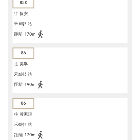
85K
往
恆安
禾輋邨
站
距離
170m
86
往
美孚
禾輋邨
站
距離
190m
86
往
黃泥頭
禾輋邨
站
距離
170m