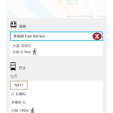
港鐵
東鐵綫 East Rail line
火炭
港鐵站
距離
0.7km
巴士
九巴
N271
往
紅磡站
禾輋邨
站
距離
190m