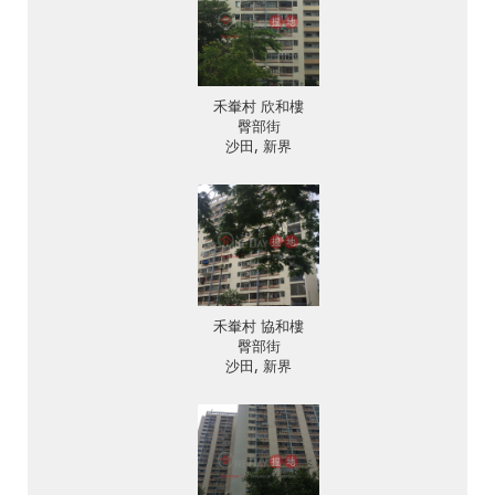
禾輋村 欣和樓
臀部街
沙田, 新界
禾輋村 協和樓
臀部街
沙田, 新界