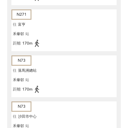
N271
往
富亨
禾輋邨
站
距離
170m
N73
往
落馬洲總站
禾輋邨
站
距離
170m
N73
往
沙田市中心
禾輋邨
站