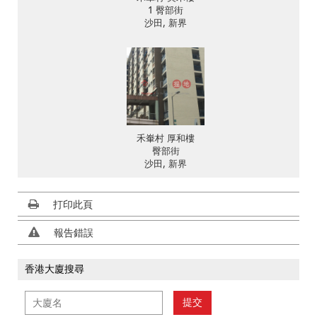
1 臀部街
沙田, 新界
禾輋村 厚和樓
臀部街
沙田, 新界
打印此頁
報告錯誤
香港大廈搜尋
提交