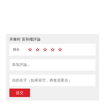
禾輋村 富和樓評論
得分
提交