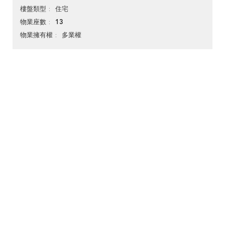
住宅
樓盤類型
13
物業座數
多業權
物業擁有權