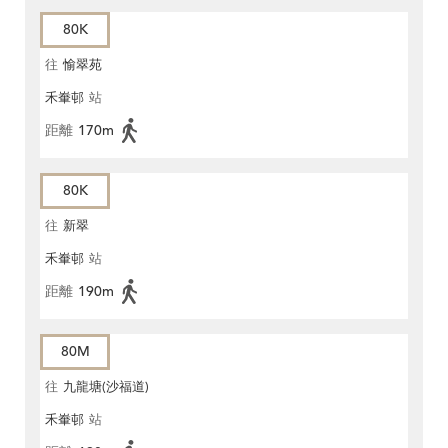
80K
往
愉翠苑
禾輋邨
站
距離
170m
80K
往
新翠
禾輋邨
站
距離
190m
80M
往
九龍塘(沙福道)
禾輋邨
站