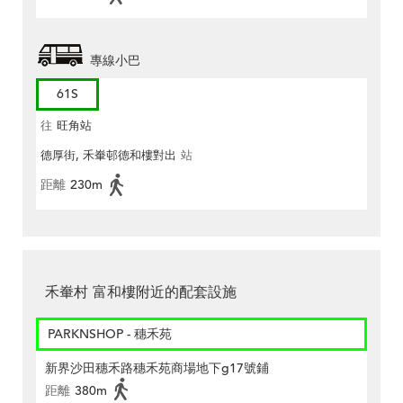
專線小巴
61S
往
旺角站
德厚街, 禾輋邨德和樓對出
站
距離
230m
禾輋村 富和樓附近的配套設施
PARKNSHOP - 穗禾苑
新界沙田穗禾路穗禾苑商場地下g17號鋪
距離
380m