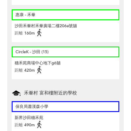
惠康 - 禾輋
沙田禾輋村禾輋廣場二樓206a號舖
距離
160m
CircleK - 沙田 (15)
穗禾苑商場中心地下g6舖
距離
420m
禾輋村 富和樓附近的學校
保良局蕭漢森小學
新界沙田穗禾苑
距離
490m