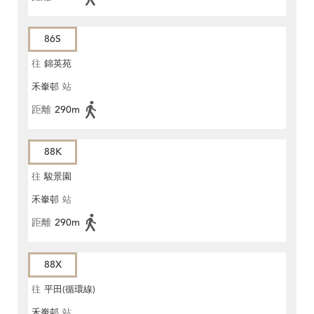
86S
往
錦英苑
禾輋邨
站
距離
290m
88K
往
駿景園
禾輋邨
站
距離
290m
88X
往
平田(循環線)
禾輋邨
站