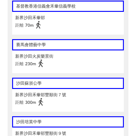
基督教香港信義會禾輋信義學校
新界沙田禾輋邨
距離
70m
賽馬會體藝中學
新界沙田火炭樂景街
距離
230m
沙田蘇浙公學
新界沙田禾輋邨豐順街７號
距離
300m
沙田培英中學
新界沙田禾輋邨豐順街９號