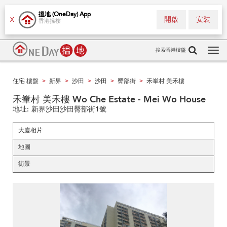
搵地 (OneDay) App
開啟
安裝
X
香港搵樓
搜索香港樓盤
Tog
navi
住宅 樓盤
新界
沙田
沙田
臀部街
禾輋村 美禾樓
>
>
>
>
>
禾輋村 美禾樓 Wo Che Estate - Mei Wo House
地址:
新界沙田沙田臀部街1號
大廈相片
地圖
街景