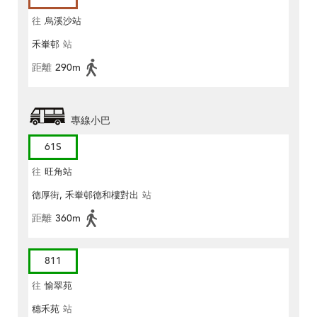
往
烏溪沙站
禾輋邨
站
距離
290m
專線小巴
61S
往
旺角站
德厚街, 禾輋邨德和樓對出
站
距離
360m
811
往
愉翠苑
穗禾苑
站