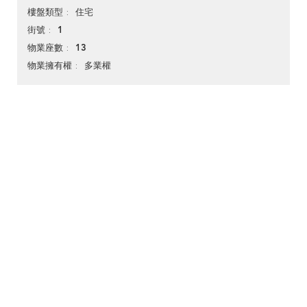
住宅
樓盤類型
1
街號
13
物業座數
多業權
物業擁有權