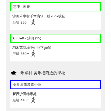
惠康 - 禾輋
沙田禾輋村禾輋廣場二樓206a號舖
距離
280m
CircleK - 沙田 (15)
穗禾苑商場中心地下g6舖
距離
350m
禾輋村 美禾樓附近的學校
保良局蕭漢森小學
新界沙田穗禾苑
距離
410m