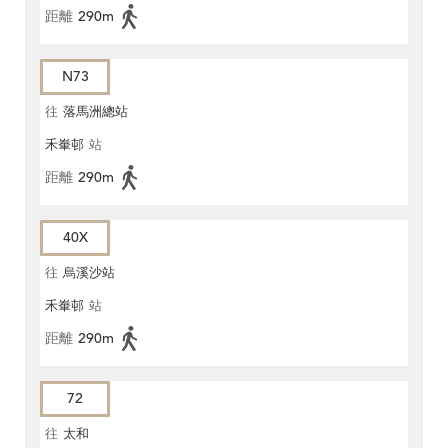
距離
290m
N73
往
落馬洲總站
禾輋邨
站
距離
290m
40X
往
烏溪沙站
禾輋邨
站
距離
290m
72
往
太和