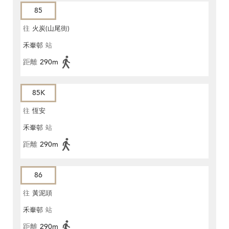
85
往
火炭(山尾街)
禾輋邨
站
距離
290m
85K
往
恆安
禾輋邨
站
距離
290m
86
往
黃泥頭
禾輋邨
站
距離
290m