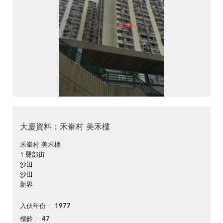
大廈資料：禾輋村 美禾樓
禾輋村 美禾樓
1 臀部街
沙田
沙田
新界
1977
入伙年份
47
樓齡