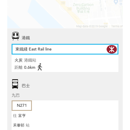
港鐵
東鐵綫 East Rail line
火炭
港鐵站
距離
0.6km
巴士
九巴
N271
往
富亨
禾輋邨
站