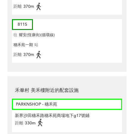
距離
370m
811S
往
耀安(恆康街)(循環線)
穗禾苑一期
站
距離
370m
禾輋村 美禾樓附近的配套設施
PARKNSHOP - 穗禾苑
新界沙田穗禾路穗禾苑商場地下g17號鋪
距離
330m