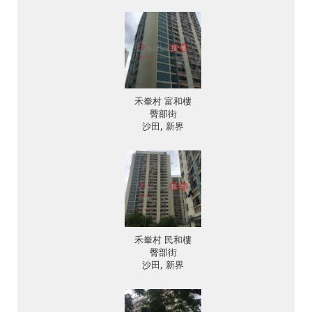
禾輋村 富和樓
臀部街
沙田, 新界
禾輋村 民和樓
臀部街
沙田, 新界