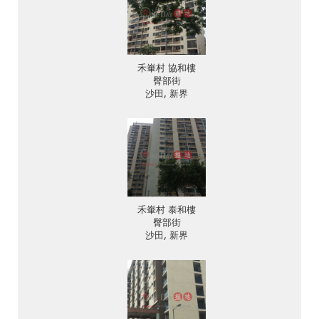
禾輋村 協和樓
臀部街
沙田, 新界
禾輋村 泰和樓
臀部街
沙田, 新界