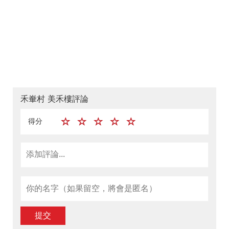
禾輋村 美禾樓評論
得分
提交