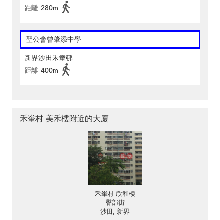
距離
280m
聖公會曾肇添中學
新界沙田禾輋邨
距離
400m
禾輋村 美禾樓附近的大廈
禾輋村 欣和樓
臀部街
沙田, 新界