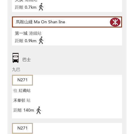
距離
0.7km
馬鞍山綫 Ma On Shan line
第一城
港鐵站
距離
0.9km
巴士
九巴
N271
往
紅磡站
禾輋邨
站
距離
140m
N271