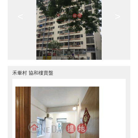
<
>
禾輋村 協和樓賣盤