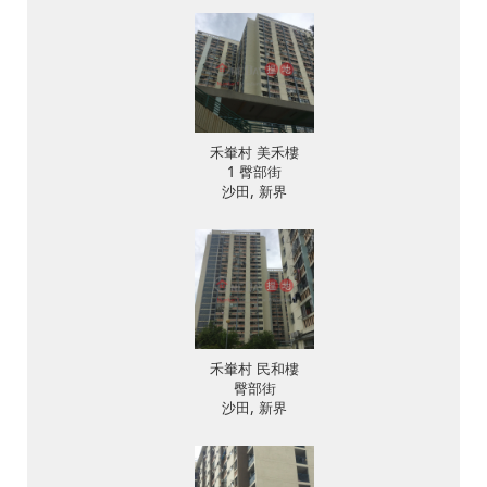
禾輋村 美禾樓
1 臀部街
沙田, 新界
禾輋村 民和樓
臀部街
沙田, 新界