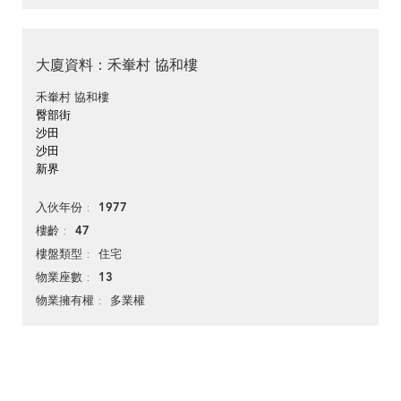
大廈資料：禾輋村 協和樓
禾輋村 協和樓
臀部街
沙田
沙田
新界
1977
入伙年份
47
樓齡
住宅
樓盤類型
13
物業座數
多業權
物業擁有權