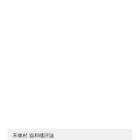
禾輋村 協和樓評論