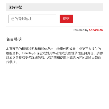
保持聯繫
提交
Powered by
Sendsmith
免責聲明
本頁顯示的樓盤說明和相關信息均由地產代理或業主或第三方提供的
樓盤資料。OneDay不保證或對其準確性或完整性承擔任何責任。請聯
絡放盤者獲取更多詳細信息。您訪問和使用本協議內容的風險由您自
行承擔。