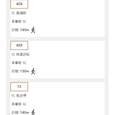
40X
往
葵涌邨
禾輋邨
站
距離
140m
40X
往
烏溪沙站
禾輋邨
站
距離
130m
72
往
長沙灣
禾輋邨
站
距離
140m