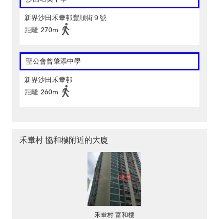
新界沙田禾輋邨豐順街９號
距離
270m
聖公會曾肇添中學
新界沙田禾輋邨
距離
260m
禾輋村 協和樓附近的大廈
禾輋村 富和樓