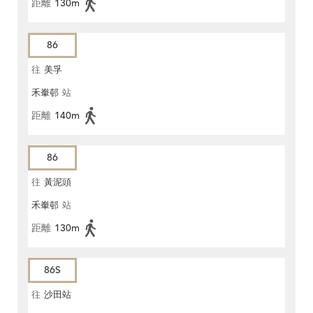
距離
130m
86
往
美孚
禾輋邨
站
距離
140m
86
往
黃泥頭
禾輋邨
站
距離
130m
86S
往
沙田站