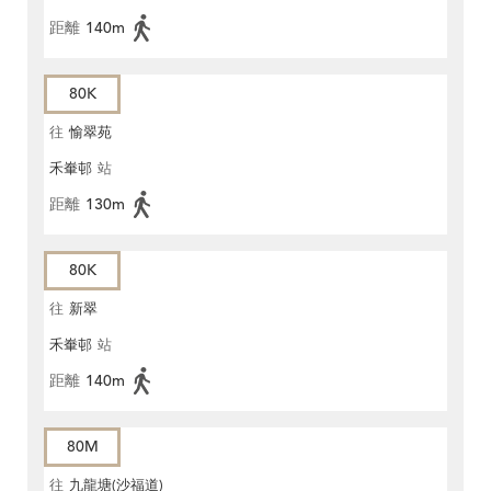
距離
140m
80K
往
愉翠苑
禾輋邨
站
距離
130m
80K
往
新翠
禾輋邨
站
距離
140m
80M
往
九龍塘(沙福道)