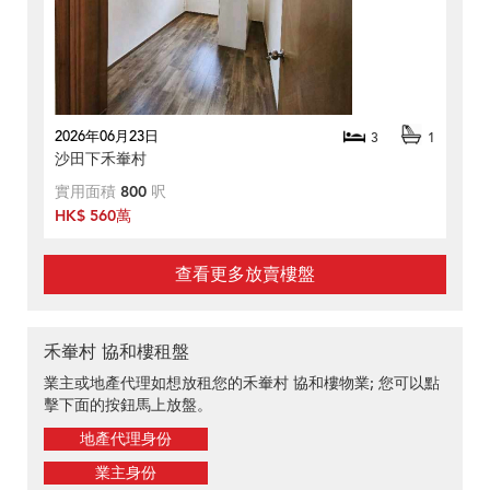
2026年06月23日
3
1
沙田下禾輋村
實用面積
800
呎
HK$ 560萬
查看更多放賣樓盤
禾輋村 協和樓租盤
業主或地產代理如想放租您的禾輋村 協和樓物業; 您可以點
擊下面的按鈕馬上放盤。
地產代理身份
業主身份