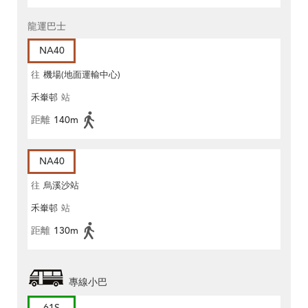
龍運巴士
NA40
往
機場(地面運輸中心)
禾輋邨
站
距離
140m
NA40
往
烏溪沙站
禾輋邨
站
距離
130m
專線小巴
61S