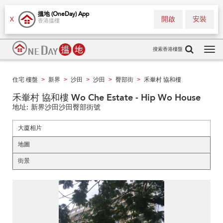
搵地 (OneDay) App
開啟
安裝
X
香港搵樓
搜索香港樓盤
Tog
navi
住宅 樓盤
新界
沙田
沙田
臀部街
禾輋村 協和樓
>
>
>
>
>
禾輋村 協和樓 Wo Che Estate - Hip Wo House
地址:
新界沙田沙田臀部街號
大廈相片
地圖
街景