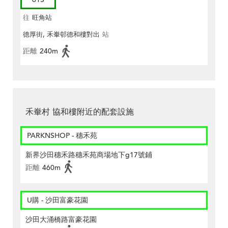
往
旺角站
德厚街, 禾輋邨德和樓對出
站
距離
240m
禾輋村 協和樓附近的配套設施
PARKNSHOP - 穗禾苑
新界沙田穗禾路穗禾苑商場地下g17號鋪
距離
460m
U購 - 沙田富豪花園
沙田大涌橋路富豪花園