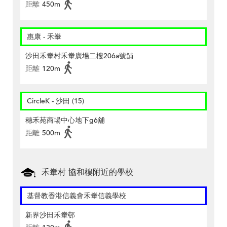
距離
450m
惠康 - 禾輋
沙田禾輋村禾輋廣場二樓206a號舖
距離
120m
CircleK - 沙田 (15)
穗禾苑商場中心地下g6舖
距離
500m
禾輋村 協和樓附近的學校
基督教香港信義會禾輋信義學校
新界沙田禾輋邨