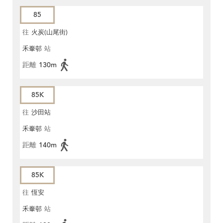
85
往
火炭(山尾街)
禾輋邨
站
距離
130m
85K
往
沙田站
禾輋邨
站
距離
140m
85K
往
恆安
禾輋邨
站