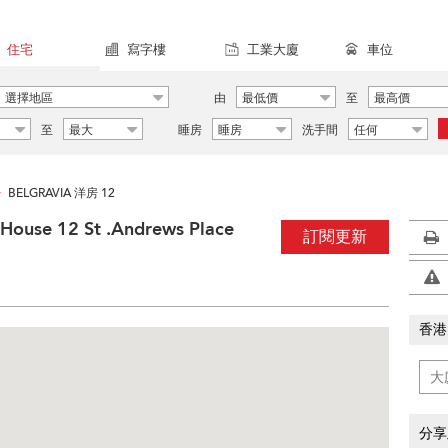
住宅
寫字樓
工業大廈
車位
選擇地區
由
最低價
至
最高價
至
最大
睡房
睡房
洗手間
任何
BELGRAVIA 洋房 12
>
ouse 12 St .Andrews Place
訂閱更新
香港
分享