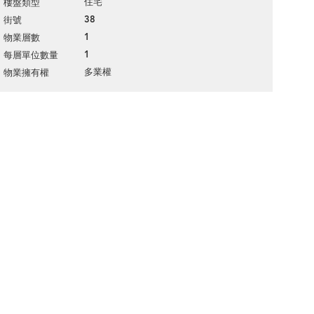
住宅
樓盤類型
38
街號
1
物業層數
1
每層單位數量
多業權
物業擁有權