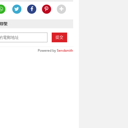
聯繫
提交
Powered by
Sendsmith