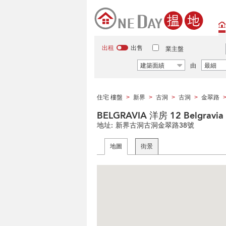
出租
出售
業主盤
建築面績
由
最細
住宅 樓盤
新界
古洞
古洞
金翠路
>
>
>
>
BELGRAVIA 洋房 12 Belgravia H
地址:
新界古洞古洞金翠路38號
地圖
街景