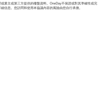
或業主或第三方提供的樓盤資料。OneDay不保證或對其準確性或完
詳細信息。您訪問和使用本協議內容的風險由您自行承擔。