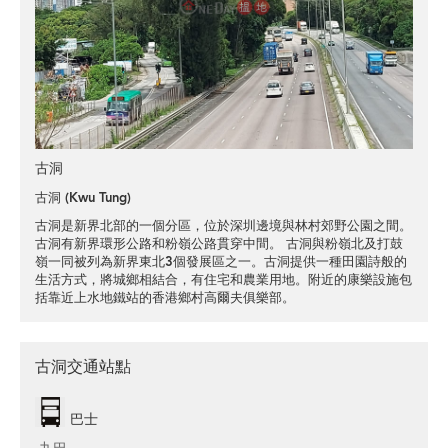
古洞
古洞 (Kwu Tung)
古洞是新界北部的一個分區，位於深圳邊境與林村郊野公園之間。
古洞有新界環形公路和粉嶺公路貫穿中間。 古洞與粉嶺北及打鼓
嶺一同被列為新界東北3個發展區之一。古洞提供一種田園詩般的
生活方式，將城鄉相結合，有住宅和農業用地。附近的康樂設施包
括靠近上水地鐵站的香港鄉村高爾夫俱樂部。
古洞交通站點
巴士