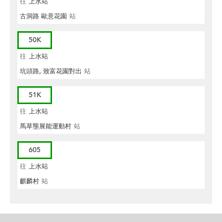
往
上水站
古洞路 歐意花園
站
50K
往
上水站
坑頭路, 致富花園對出
站
51K
往
上水站
馬草壟展能運動村
站
605
往
上水站
麒麟村
站