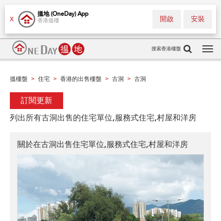
搵地 (OneDay) App
開啟
安裝
X
香港搵樓
搜索香港樓盤
Tog
navi
搵樓盤
住宅
香港的出售樓盤
古洞
古洞
>
>
>
>
訂閱更新
列出所有古洞出售的住宅單位,服務式住宅,村屋和洋房
關於在古洞出售住宅單位,服務式住宅,村屋和洋房