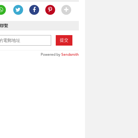
聯繫
提交
Powered by
Sendsmith