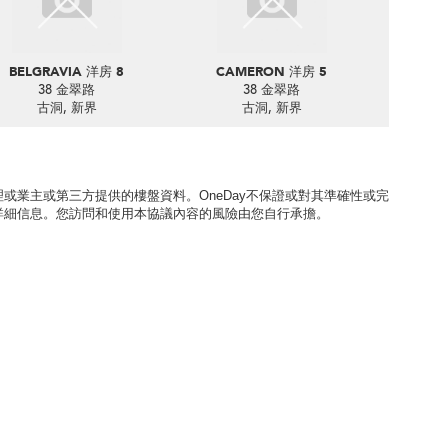
BELGRAVIA 洋房 8
CAMERON 洋房 5
38 金翠路
38 金翠路
古洞, 新界
古洞, 新界
或業主或第三方提供的樓盤資料。OneDay不保證或對其準確性或完
詳細信息。您訪問和使用本協議內容的風險由您自行承擔。