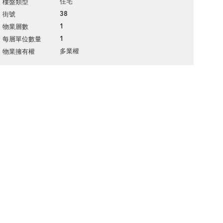
住宅
樓盤類型
38
街號
1
物業層數
1
每層單位數量
多業權
物業擁有權