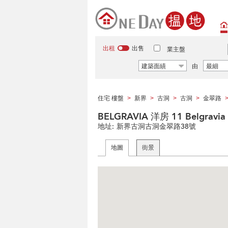
出租
出售
業主盤
建築面績
由
最細
住宅 樓盤
新界
古洞
古洞
金翠路
>
>
>
>
BELGRAVIA 洋房 11 Belgravia H
地址:
新界古洞古洞金翠路38號
地圖
街景