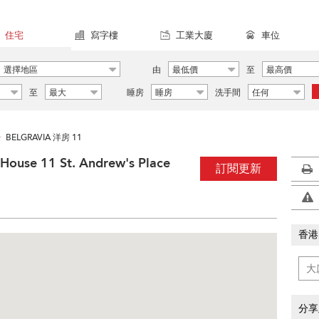
住宅
寫字樓
工業大廈
車位
選擇地區
由
最低價
至
最高價
至
最大
睡房
睡房
洗手間
任何
BELGRAVIA 洋房 11
>
ouse 11 St. Andrew's Place
訂閱更新
香港
分享