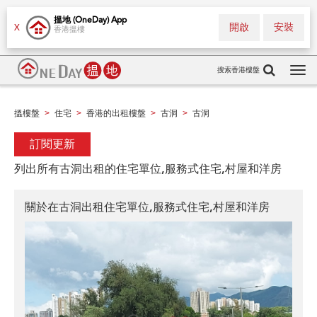
搵地 (OneDay) App
開啟
安裝
X
香港搵樓
搜索香港樓盤
Tog
navi
搵樓盤
住宅
香港的出租樓盤
古洞
古洞
>
>
>
>
訂閱更新
列出所有古洞出租的住宅單位,服務式住宅,村屋和洋房
關於在古洞出租住宅單位,服務式住宅,村屋和洋房