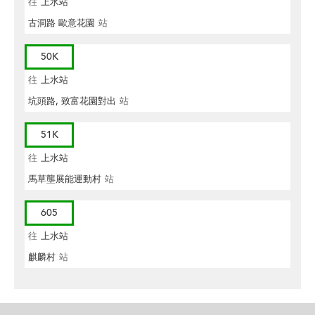
往
上水站
古洞路 歐意花園
站
50K
往
上水站
坑頭路, 致富花園對出
站
51K
往
上水站
馬草壟展能運動村
站
605
往
上水站
麒麟村
站