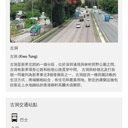
古洞
古洞 (Kwu Tung)
古洞是新界北部的一個分區，位於深圳邊境與林村郊野公園之間。
古洞有新界環形公路和粉嶺公路貫穿中間。 古洞與粉嶺北及打鼓
嶺一同被列為新界東北3個發展區之一。古洞提供一種田園詩般的
生活方式，將城鄉相結合，有住宅和農業用地。附近的康樂設施包
括靠近上水地鐵站的香港鄉村高爾夫俱樂部。
古洞交通站點
巴士