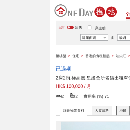
出租
出售
業主盤
建築面績
由
最細
搵樓盤
>
住宅
>
香港的出租樓盤
>
油尖旺
已過期
2房2廁,極高層,星級會所名鑄出租單
HK$ 100,000 / 月
2
2
實用率 (%)
71
詳細物業資料
大廈資料
地圖