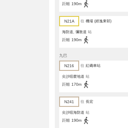
距離
190m
N21A
往
機場 (經逸東邨)
海防道, 彌敦道
站
距離
190m
九巴
N216
往
紅磡車站
尖沙咀麼地道
站
距離
170m
N241
往
長宏
尖沙咀海防道
站
距離
190m