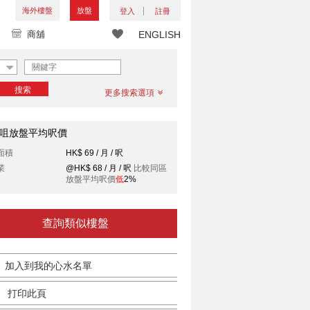
海外樓盤
放盤
登入
註冊
商舖
ENGLISH
搜索
更多搜索選項
咀放盤平均呎價
面積
HK$ 69 / 月 / 呎
業
@HK$ 68 / 月 / 呎
比較同區
放盤平均呎價
低
2%
查詢類似樓盤
加入到我的心水名單
打印此頁