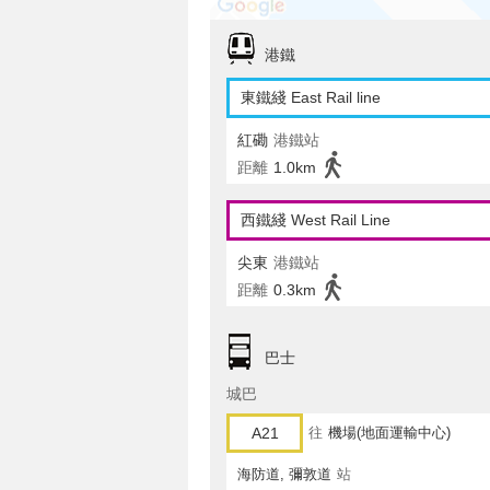
港鐵
東鐵綫 East Rail line
紅磡
港鐵站
距離
1.0km
西鐵綫 West Rail Line
尖東
港鐵站
距離
0.3km
巴士
城巴
A21
往
機場(地面運輸中心)
海防道, 彌敦道
站