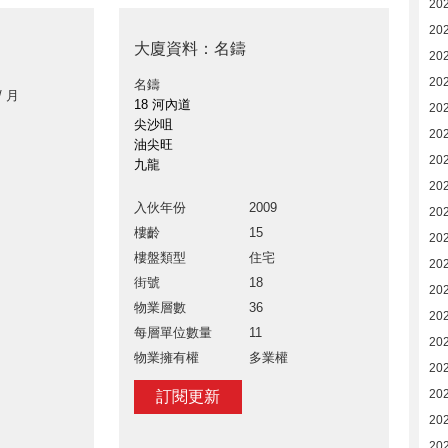
20
20
大廈資料：名鑄
20
20
名鑄
/ 月
18 河內道
20
尖沙咀
20
油尖旺
20
九龍
20
入伙年份
2009
202
樓齡
15
20
樓盤類型
住宅
20
街號
18
20
物業層數
36
202
每層單位數量
11
202
物業擁有權
多業權
202
20
訂閱更新
20
20