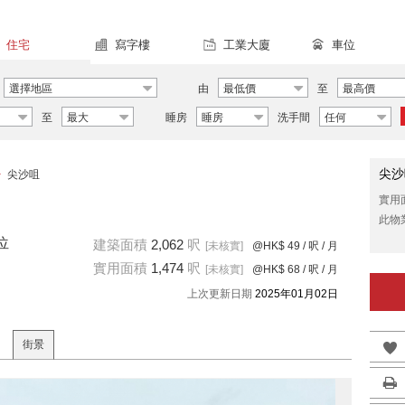
住宅
寫字樓
工業大廈
車位
選擇地區
由
最低價
至
最高價
至
最大
睡房
睡房
洗手間
任何
尖沙
>
尖沙咀
實用
此物
位
建築面積
2,062
呎
[未核實]
@HK$ 49
/ 呎 / 月
實用面積
1,474
呎
[未核實]
@HK$ 68
/ 呎 / 月
上次更新日期
2025年01月02日
街景