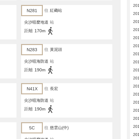
20
N281
往
紅磡站
20
20
尖沙咀麼地道
站
20
距離
170m
20
20
N283
往
黃泥頭
20
尖沙咀海防道
站
20
距離
190m
20
20
20
N41X
往
長宏
20
尖沙咀海防道
站
20
距離
190m
20
20
20
5C
往
慈雲山(中)
20