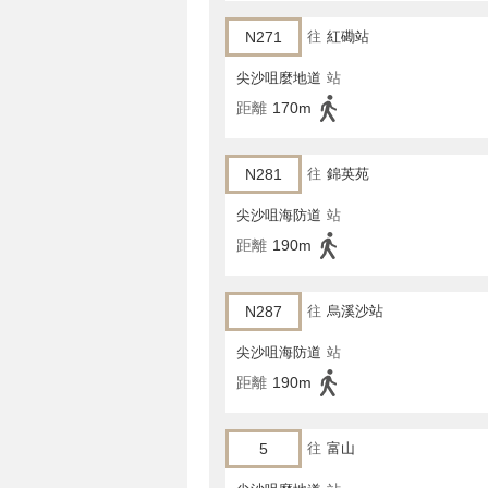
N271
往
紅磡站
尖沙咀麼地道
站
距離
170m
N281
往
錦英苑
尖沙咀海防道
站
距離
190m
N287
往
烏溪沙站
尖沙咀海防道
站
距離
190m
5
往
富山