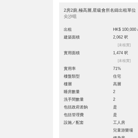
2房2廁,極高層,星級會所名鑄出租單位
尖沙咀
出租
HK$ 100,000 
建築面積
2,062 呎
[未核實]
實用面積
1,474 呎
[未核實]
實用率
71%
樓盤類型
住宅
樓層
高層
睡房數量
2
洗手間數量
2
包括政府差餉
是
包括管理費
是
設施／配套
工人房
兒童游樂場
健身房