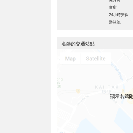
會所
24小時安保
游泳池
名鑄的交通站點
顯示名鑄