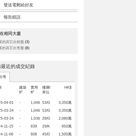
發送電郵給好友
報告錯誤
在相同大廈
業的其它出租盤
(3)
業的其它出售盤
(8)
鑄最近的成交紀錄
出售
期
建築
實用
樓層/
HK$
2
2
ft
ft
單位
25-04-01
-
1,046
53/G
3,350萬
25-03-24
-
1,046
53/G
3,350萬
25-03-24
-
1,036
28/G
2,080萬
4-11-15
-
839
29/K
950萬
4-11-06
-
608
45/D
1,500萬