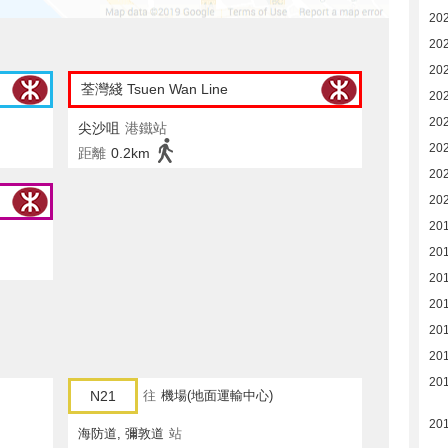
20
20
20
荃灣綫 Tsuen Wan Line
20
20
尖沙咀
港鐵站
20
距離
0.2km
20
20
201
201
201
201
201
201
20
N21
往
機場(地面運輸中心)
20
海防道, 彌敦道
站