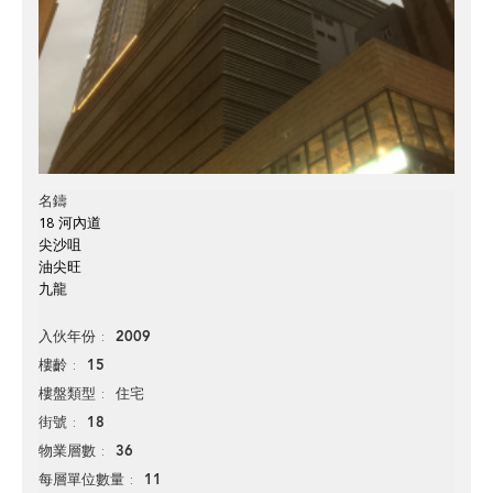
名鑄
18 河內道
尖沙咀
油尖旺
九龍
2009
入伙年份
15
樓齡
住宅
樓盤類型
18
街號
36
物業層數
11
每層單位數量