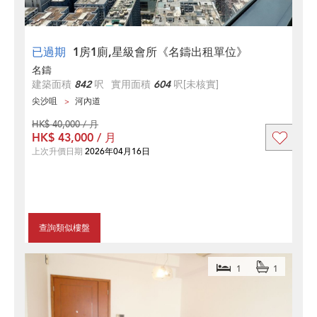
已過期
1房1廁,星級會所《名鑄出租單位》
名鑄
建築面積
842
呎
實用面積
604
呎
[未核實]
尖沙咀
河內道
HK$ 40,000 / 月
HK$ 43,000 / 月
上次升價日期
2026年04月16日
查詢類似樓盤
1
1