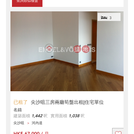
查詢類似樓盤
3
已租了
尖沙咀三房兩廳筍盤出租|住宅單位
名鑄
建築面積
1,442
呎
實用面積
1,038
呎
尖沙咀
河內道