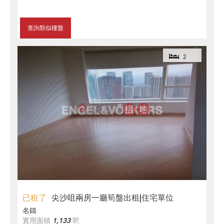
查詢類似樓盤
2
已租了
尖沙咀兩房一廳筍盤出租|住宅單位
名鑄
實用面積
1,133
呎