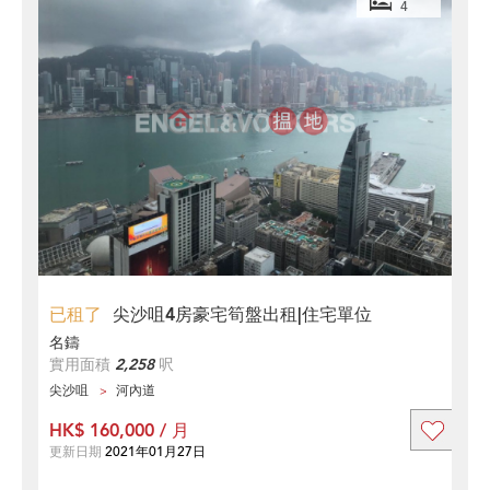
4
已租了
尖沙咀4房豪宅筍盤出租|住宅單位
名鑄
實用面積
2,258
呎
尖沙咀
河內道
HK$ 160,000 / 月
更新日期
2021年01月27日