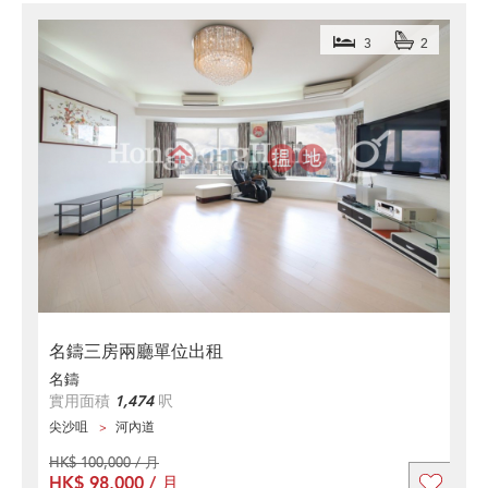
3
2
名鑄三房兩廳單位出租
名鑄
實用面積
1,474
呎
尖沙咀
河內道
HK$ 100,000 / 月
HK$ 98,000 / 月