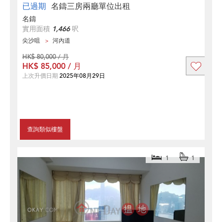
已過期
名鑄三房兩廳單位出租
名鑄
實用面積
1,466
呎
尖沙咀
河內道
HK$ 80,000 / 月
HK$ 85,000 / 月
上次升價日期
2025年08月29日
查詢類似樓盤
1
1