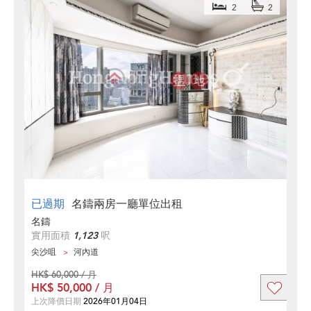
2
2
已過期
名鑄兩房一廳單位出租
名鑄
實用面積
1,123
呎
尖沙咀
河內道
HK$ 60,000 / 月
HK$ 50,000 / 月
上次降價日期
2026年01月04日