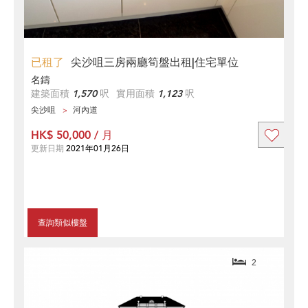
已租了
尖沙咀三房兩廳筍盤出租|住宅單位
名鑄
建築面積
1,570
呎
實用面積
1,123
呎
尖沙咀
河內道
HK$ 50,000 / 月
更新日期
2021年01月26日
查詢類似樓盤
2