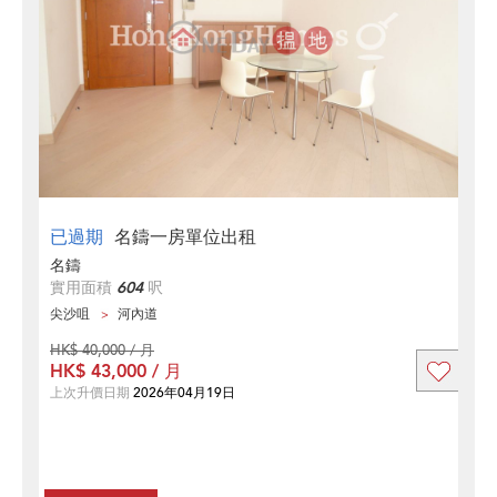
已過期
名鑄一房單位出租
名鑄
實用面積
604
呎
尖沙咀
河內道
HK$ 40,000 / 月
HK$ 43,000 / 月
上次升價日期
2026年04月19日