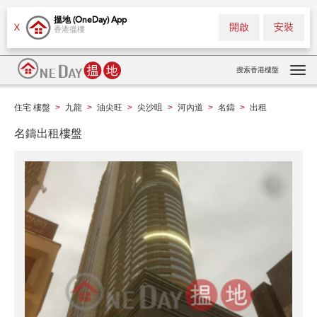
搵地 (OneDay) App
開啟
安裝
X
香港搵樓
搜索香港樓盤
Tog
navi
住宅 樓盤
九龍
油尖旺
尖沙咀
河內道
名鑄
出租
>
>
>
>
>
>
名鑄出租樓盤