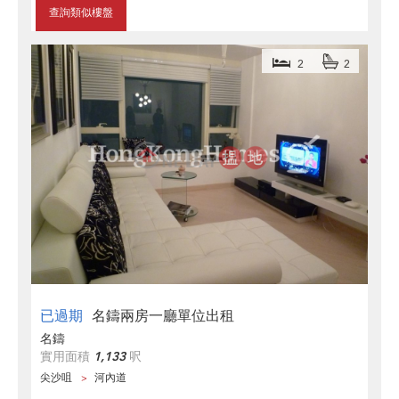
查詢類似樓盤
2
2
已過期
名鑄兩房一廳單位出租
名鑄
實用面積
1,133
呎
尖沙咀
河內道