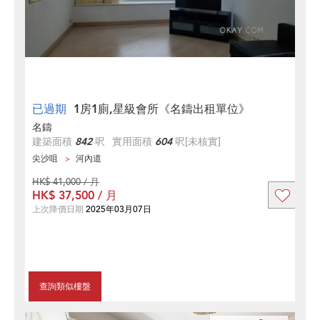
已過期
1房1廁,星級會所《名鑄出租單位》
名鑄
建築面積
842
呎
實用面積
604
呎
[未核實]
尖沙咀
河內道
HK$ 41,000 / 月
HK$ 37,500 / 月
上次降價日期
2025年03月07日
查詢類似樓盤