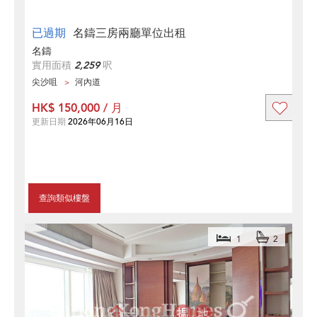
已過期
名鑄三房兩廳單位出租
名鑄
實用面積
2,259
呎
尖沙咀
河內道
HK$ 150,000 / 月
更新日期
2026年06月16日
查詢類似樓盤
1
2