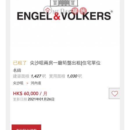
已租了
尖沙咀兩房一廳筍盤出租|住宅單位
名鑄
建築面積
1,427
呎
實用面積
1,030
呎
尖沙咀
河內道
HK$ 60,000 / 月
更新日期
2021年01月26日