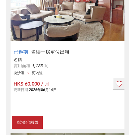
已過期
名鑄一房單位出租
名鑄
實用面積
1,123
呎
尖沙咀
河內道
HK$ 60,000 / 月
更新日期
2026年06月14日
查詢類似樓盤