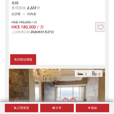
名鑄
實用面積
2,223
呎
尖沙咀
河內道
HK$ 190,000 / 月
HK$ 180,000 / 月
上次降價日期
2026年01月27日
查詢類似樓盤
3
2
訂閱更新
分享
路線