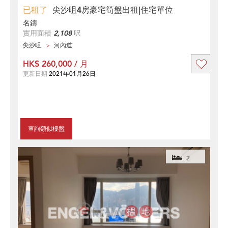
已租了
尖沙咀4房豪宅筍盤出租|住宅單位
名鑄
實用面積
2,108
呎
尖沙咀
河內道
HK$ 260,000 / 月
更新日期
2021年01月26日
查詢類似樓盤
2