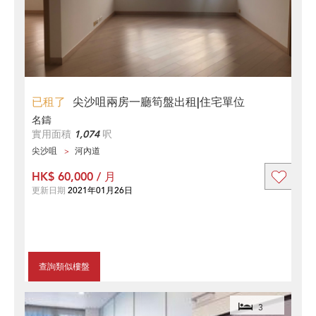
已租了
尖沙咀兩房一廳筍盤出租|住宅單位
名鑄
實用面積
1,074
呎
尖沙咀
河內道
HK$ 60,000 / 月
更新日期
2021年01月26日
查詢類似樓盤
3