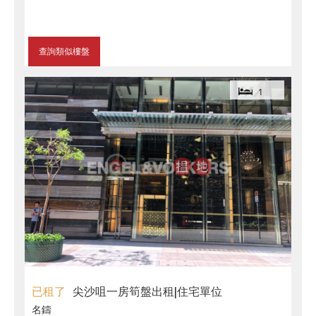
查詢類似樓盤
1
已租了
尖沙咀一房筍盤出租|住宅單位
名鑄