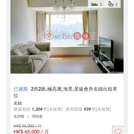
2
2
已過期
2房2廁,極高層,海景,星級會所名鑄出租單
位
名鑄
建築面積
1,304
呎
[未核實]
實用面積
939
呎
[未核實]
尖沙咀
河內道
HK$ 56,000 / 月
HK$ 65,000 / 月