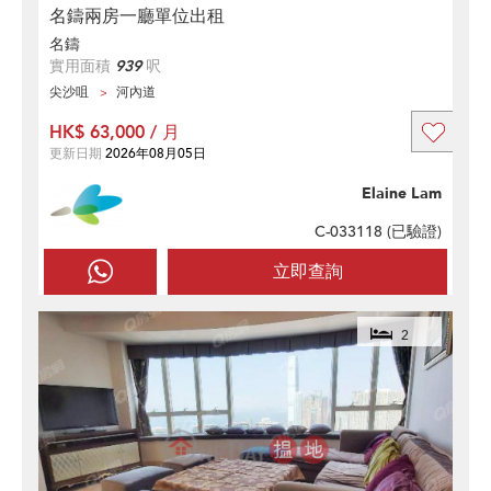
名鑄兩房一廳單位出租
名鑄
實用面積
939
呎
尖沙咀
河內道
HK$ 63,000 / 月
更新日期
2026年08月05日
Elaine Lam
C-033118 (
已驗證
)
立即查詢
2