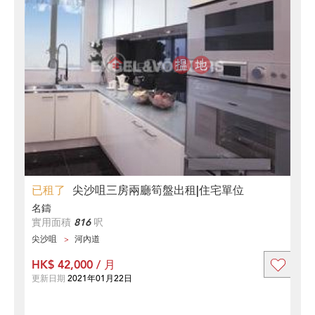
已租了
尖沙咀三房兩廳筍盤出租|住宅單位
名鑄
實用面積
816
呎
尖沙咀
河內道
HK$ 42,000 / 月
更新日期
2021年01月22日