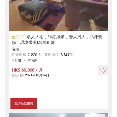
已租了
名人大宅，維港海景，廳大房大，品味裝
修，環境優美!名鑄租盤
名鑄
建築面積
1,570
呎
實用面積
1,123
呎
尖沙咀
河內道
HK$ 60,000 / 月
更新日期
2021年10月26日
查詢類似樓盤