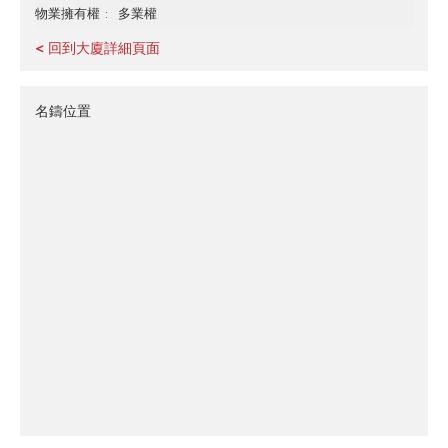
多業權
物業擁有權
< 回到大廈詳細頁面
名鑄位置