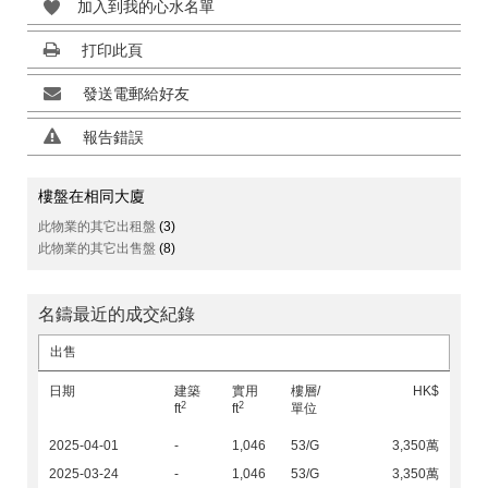
加入到我的心水名單
打印此頁
發送電郵給好友
報告錯誤
樓盤在相同大廈
此物業的其它出租盤
(3)
此物業的其它出售盤
(8)
名鑄最近的成交紀錄
出售
日期
建築
實用
樓層/
HK$
2
2
ft
ft
單位
2025-04-01
-
1,046
53/G
3,350萬
2025-03-24
-
1,046
53/G
3,350萬