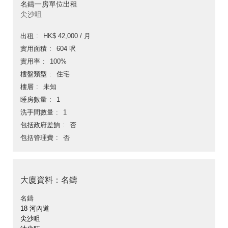
名鑄一房單位出租
尖沙咀
出租
HK$ 42,000 / 月
實用面積
604 呎
實用率
100%
樓盤類型
住宅
樓層
未知
睡房數量
1
洗手間數量
1
包括政府差餉
否
包括管理費
否
大廈資料：名鑄
名鑄
18 河內道
尖沙咀