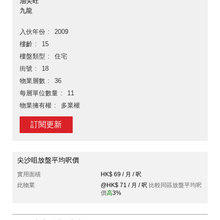
油尖旺
九龍
入伙年份
2009
樓齡
15
樓盤類型
住宅
街號
18
物業層數
36
每層單位數量
11
物業擁有權
多業權
訂閱更新
尖沙咀放盤平均呎價
實用面積
HK$ 69 / 月 / 呎
此物業
@HK$ 71 / 月 / 呎
比較同區放盤平均呎
價
高
3%