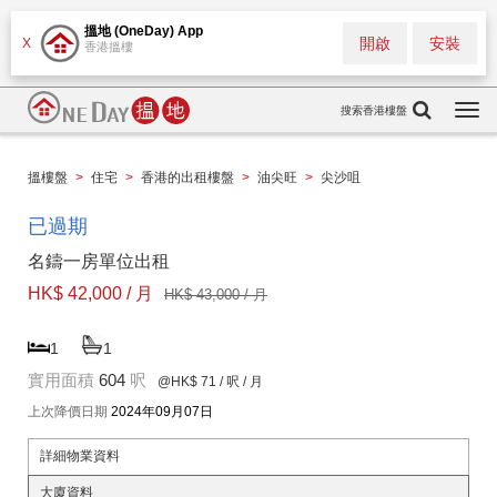
搵地 (OneDay) App
開啟
安裝
X
香港搵樓
搜索香港樓盤
Togg
navi
搵樓盤
>
住宅
>
香港的出租樓盤
>
油尖旺
>
尖沙咀
已過期
名鑄一房單位出租
HK$ 42,000 / 月
HK$ 43,000 / 月
1
1
實用面積
604
呎
@HK$ 71
/ 呎 / 月
上次降價日期
2024年09月07日
詳細物業資料
大廈資料