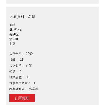
大廈資料：名鑄
名鑄
18 河內道
尖沙咀
油尖旺
九龍
入伙年份
2009
樓齡
15
樓盤類型
住宅
街號
18
物業層數
36
每層單位數量
11
物業擁有權
多業權
訂閱更新