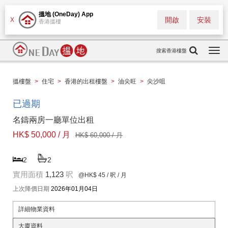
搵地 (OneDay) App
開啟
安裝
X
香港搵樓
搜索香港樓盤
Togg
navi
搵樓盤
>
住宅
>
香港的出租樓盤
>
油尖旺
>
尖沙咀
已過期
名鑄兩房一廳單位出租
HK$ 50,000 / 月
HK$ 60,000 / 月
2
2
實用面積
1,123
呎
@HK$ 45
/ 呎 / 月
上次降價日期
2026年01月04日
詳細物業資料
大廈資料