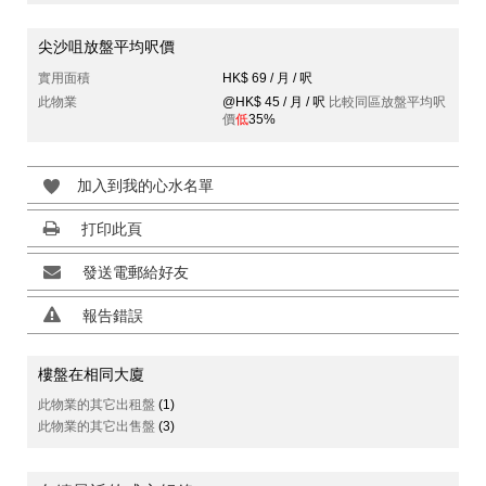
尖沙咀放盤平均呎價
實用面積
HK$ 69 / 月 / 呎
此物業
@HK$ 45 / 月 / 呎
比較同區放盤平均呎
價
低
35%
加入到我的心水名單
打印此頁
發送電郵給好友
報告錯誤
樓盤在相同大廈
此物業的其它出租盤
(1)
此物業的其它出售盤
(3)