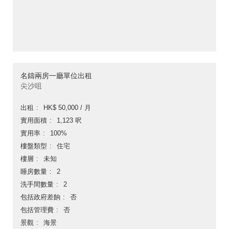
名鑄兩房一廳單位出租
尖沙咀
出租
HK$ 50,000 / 月
實用面積
1,123 呎
實用率
100%
樓盤類型
住宅
樓層
未知
睡房數量
2
洗手間數量
2
包括政府差餉
否
包括管理費
否
景觀
海景