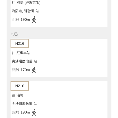
往
機場 (經逸東邨)
海防道, 彌敦道
站
距離
190m
九巴
N216
往
紅磡車站
尖沙咀麼地道
站
距離
170m
N216
往
油塘
尖沙咀海防道
站
距離
190m