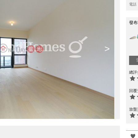
電話
發布
>
總評
回覆
放盤