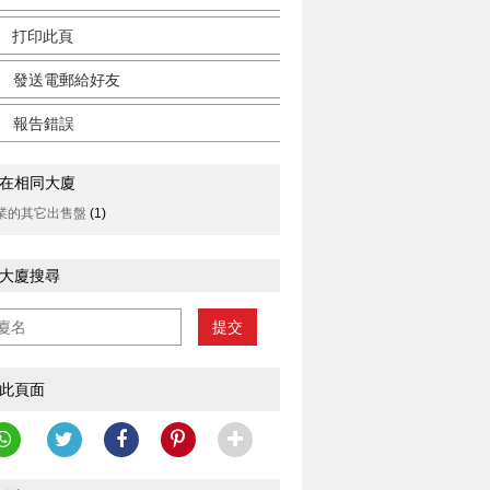
打印此頁
發送電郵給好友
報告錯誤
在相同大廈
業的其它出售盤
(1)
大廈搜尋
提交
此頁面