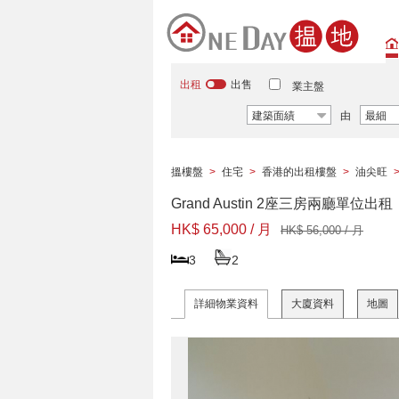
出租
出售
業主盤
建築面績
由
最細
搵樓盤
>
住宅
>
香港的出租樓盤
>
油尖旺
Grand Austin 2座三房兩廳單位出租
HK$ 65,000 / 月
HK$ 56,000 / 月
3
2
詳細物業資料
大廈資料
地圖