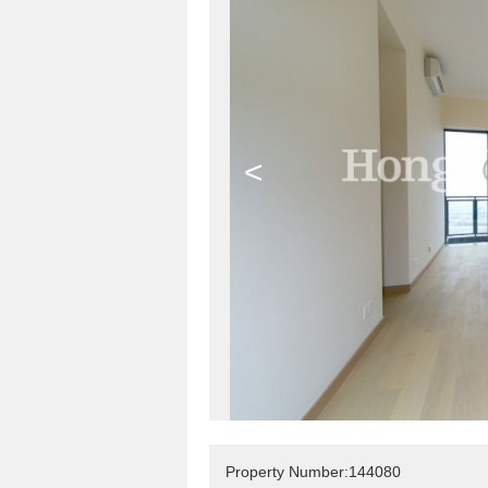
<
Property Number:144080