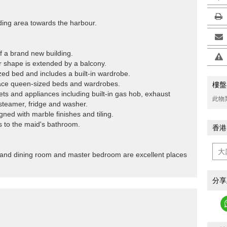
ding area towards the harbour.
f a brand new building.
ar shape is extended by a balcony.
zed bed and includes a built-in wardrobe.
ace queen-sized beds and wardrobes.
樓盤
ets and appliances including built-in gas hob, exhaust
此物
steamer, fridge and washer.
ned with marble finishes and tiling.
s to the maid's bathroom.
香港
ng and dining room and master bedroom are excellent places
分享