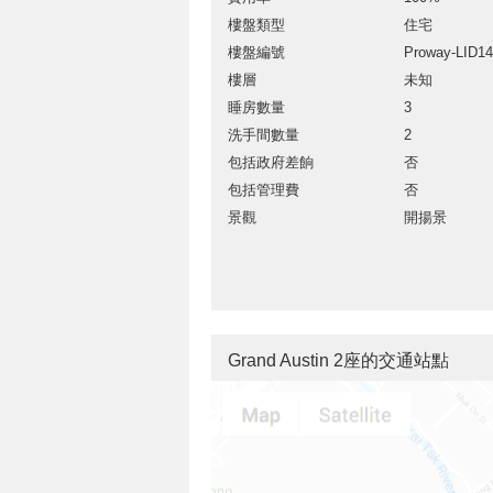
樓盤類型
住宅
樓盤編號
Proway-LID1
樓層
未知
睡房數量
3
洗手間數量
2
包括政府差餉
否
包括管理費
否
景觀
開揚景
Grand Austin 2座的交通站點