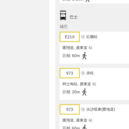
巴士
城巴
E21X
往
紅磡站
匯翔道, 廣東道
站
距離
60m
973
往
赤柱
柯士甸站, 廣東道
站
距離
20m
973
往
尖沙咀東(麼地道)
匯翔道, 廣東道
站
距離
60m