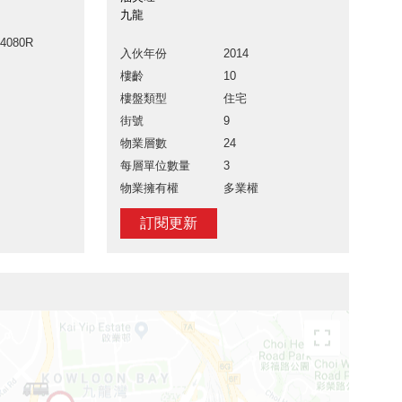
九龍
44080R
入伙年份
2014
樓齡
10
樓盤類型
住宅
街號
9
物業層數
24
每層單位數量
3
物業擁有權
多業權
訂閱更新