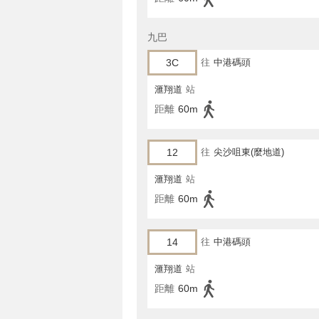
九巴
3C
往
中港碼頭
滙翔道
站
距離
60m
12
往
尖沙咀東(麼地道)
滙翔道
站
距離
60m
14
往
中港碼頭
滙翔道
站
距離
60m