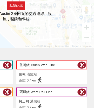
點擊此處
 Austin 2座附近的交通連線，設
施，醫院和學校
荃灣綫 Tsuen Wan Line
佐敦
港鐵站
距離
0.4km
西鐵綫 West Rail Line
柯士甸
港鐵站
距離
0.2km