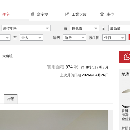
住宅
寫字樓
工業大廈
車位
選擇地區
由
最低價
至
最高價
至
最大
睡房
睡房
洗手間
任何
>
大角咀
實用面積
974
呎
@HK$ 51
/ 呎 / 月
地產
上次升價日期
2026年04月26日
街景
Prowa
香港
海富
金鐘夏
牌照