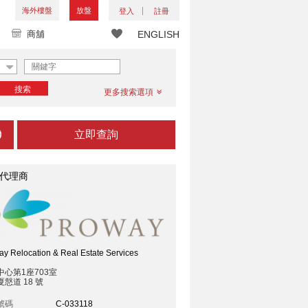
海外樓盤
放盤
登入
註冊
商舖
ENGLISH
搜索
更多搜索選項
立即查詢
代理商
y Relocation & Real Estate Services
中心第1座703室
慤道 18 號
號碼
C-033118