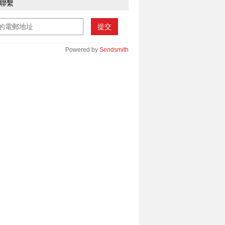
聯繫
提交
Powered by
Sendsmith