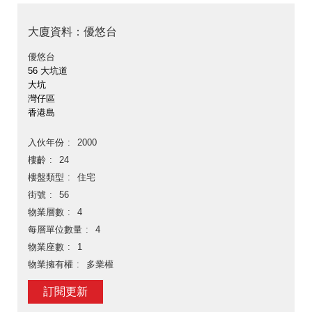
大廈資料：優悠台
優悠台
56 大坑道
大坑
灣仔區
香港島
入伙年份
2000
樓齡
24
樓盤類型
住宅
街號
56
物業層數
4
每層單位數量
4
物業座數
1
物業擁有權
多業權
訂閱更新