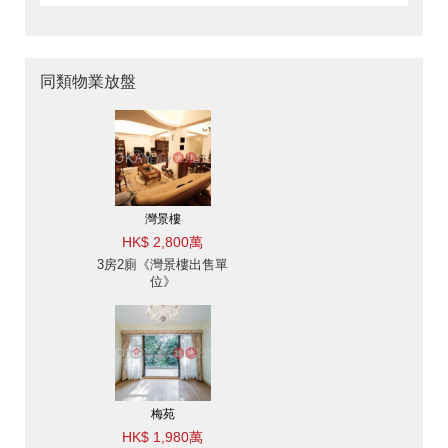
同類物業放盤
灣景樓
HK$ 2,800萬
3房2廁《灣景樓出售單
位》
梅苑
HK$ 1,980萬