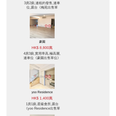
3房2廁,連租約發售,連車
位,露台《梅苑出售單
位》
豪園
HK$ 8,800萬
4房3廁,實用率高,極高層,
連車位《豪園出售單位》
yoo Residence
HK$ 1,400萬
1房1廁,星級會所,露台
《yoo Residence出售單
位》