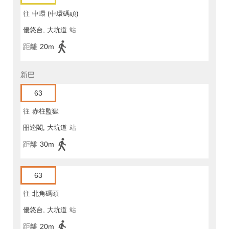
往
中環 (中環碼頭)
優悠台, 大坑道
站
距離
20m
新巴
63
往
赤柱監獄
昍逵閣, 大坑道
站
距離
30m
63
往
北角碼頭
優悠台, 大坑道
站
距離
20m