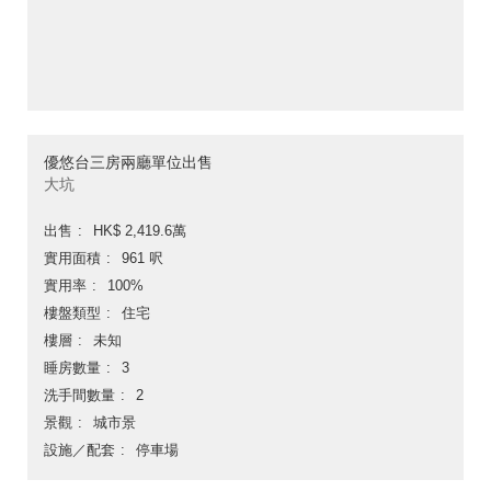
優悠台三房兩廳單位出售
大坑
出售
HK$ 2,419.6萬
實用面積
961 呎
實用率
100%
樓盤類型
住宅
樓層
未知
睡房數量
3
洗手間數量
2
景觀
城市景
設施／配套
停車場