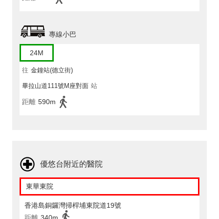
專線小巴
24M
往
金鐘站(德立街)
畢拉山道111號M座對面
站
距離
590m
優悠台附近的醫院
東華東院
香港島銅鑼灣掃桿埔東院道19號
距離
340m