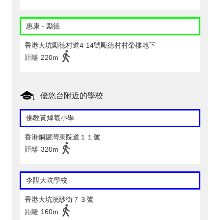
惠康 - 勵德
香港大坑勵德村道4-14號勵德村村榮樓地下
距離
220m
優悠台附近的學校
佛教黃焯菴小學
香港銅鑼灣東院道１１號
距離
320m
李陞大坑學校
香港大坑浣紗街７３號
距離
160m