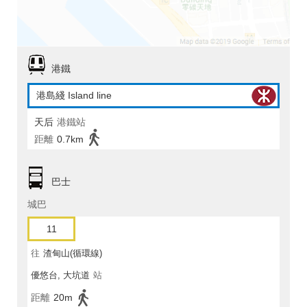
港鐵
港島綫 Island line
天后
港鐵站
距離
0.7km
巴士
城巴
11
往
渣甸山(循環線)
優悠台, 大坑道
站
距離
20m