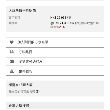
大坑放盤平均呎價
實用面積
HK$ 26,933 / 呎
此物業
@HK$ 21,332 / 呎
比較同區放盤平均
呎價
低
21%
加入到我的心水名單
打印此頁
發送電郵給好友
報告錯誤
樓盤在相同大廈
此物業的其它出售盤
(3)
香港大廈搜尋