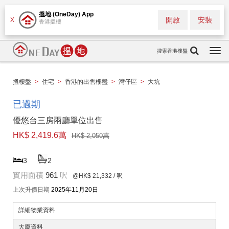
搵地 (OneDay) App
開啟
安裝
X
香港搵樓
搜索香港樓盤
Togg
navi
搵樓盤
>
住宅
>
香港的出售樓盤
>
灣仔區
>
大坑
已過期
優悠台三房兩廳單位出售
HK$ 2,419.6萬
HK$ 2,050萬
3
2
實用面積
961
呎
@HK$ 21,332
/ 呎
上次升價日期
2025年11月20日
詳細物業資料
大廈資料