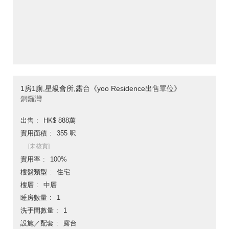
1房1廁,星級會所,露台《yoo Residence出售單位》
銅鑼灣
出售
HK$ 888萬
實用面積
355 呎
[未核實]
實用率
100%
樓盤類型
住宅
樓層
中層
睡房數量
1
洗手間數量
1
設施／配套
露台