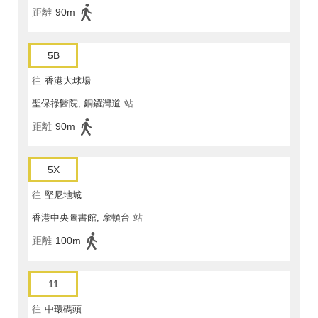
距離
90m
5B
往
香港大球場
聖保祿醫院, 銅鑼灣道
站
距離
90m
5X
往
堅尼地城
香港中央圖書館, 摩頓台
站
距離
100m
11
往
中環碼頭