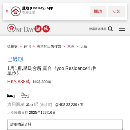
搵地 (OneDay) App
開啟
安裝
X
香港搵樓
搜索香港樓盤
Togg
navi
搵樓盤
>
住宅
>
香港的出售樓盤
>
東區
>
天后
已過期
1房1廁,星級會所,露台《yoo Residence出售
單位》
HK$ 888萬
HK$ 890萬
1
1
實用面積
355
呎
[未核實]
@HK$ 33,239
/ 呎
上次降價日期
2025年12月16日
詳細物業資料