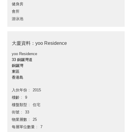
健身房
會所
游泳池
大廈資料：yoo Residence
yoo Residence
33 銅鑼灣道
銅鑼灣
東區
香港島
入伙年份
2015
樓齡
9
樓盤類型
住宅
街號
33
物業層數
25
每層單位數量
7