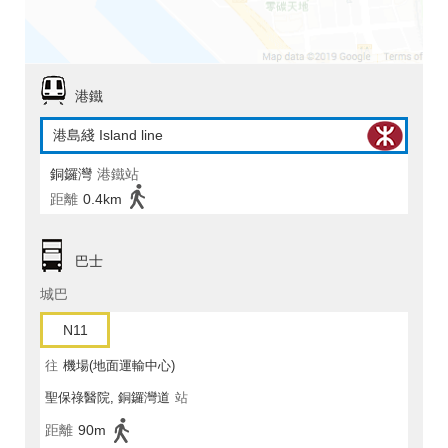
港鐵
港島綫 Island line
銅鑼灣
港鐵站
距離
0.4km
巴士
城巴
N11
往
機場(地面運輸中心)
聖保祿醫院, 銅鑼灣道
站
距離
90m