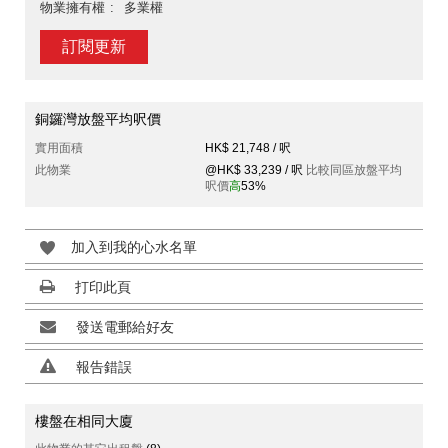
物業擁有權
多業權
訂閱更新
銅鑼灣放盤平均呎價
實用面積
HK$ 21,748 / 呎
此物業
@HK$ 33,239 / 呎
比較同區放盤平均
呎價
高
53%
加入到我的心水名單
打印此頁
發送電郵給好友
報告錯誤
樓盤在相同大廈