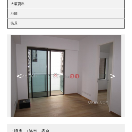
大廈資料
地圖
街景
<
>
1睡房，1浴室，露台