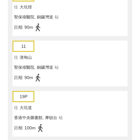
往
大坑徑
聖保祿醫院, 銅鑼灣道
站
距離
90m
11
往
渣甸山
聖保祿醫院, 銅鑼灣道
站
距離
90m
19P
往
大坑道
香港中央圖書館, 摩頓台
站
距離
100m