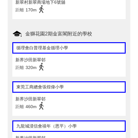
新翠村新翠商場地下6號舖
距離
170m
金獅花園2期金富閣附近的學校
循理會白普理基金循理小學
新界沙田新翠邨
距離
320m
東莞工商總會張煌偉小學
新界沙田新翠邨
距離
460m
九龍城浸信會禧年（恩平）小學