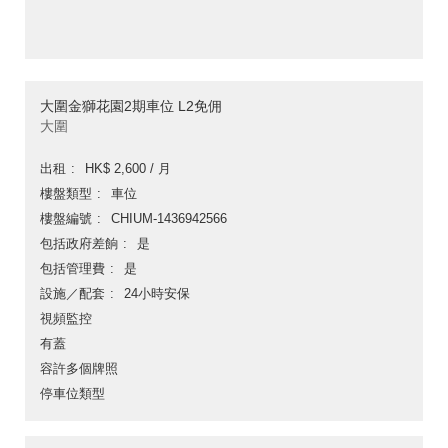
大圍金獅花園2期車位 L2免佣
大圍
出租
HK$ 2,600 / 月
樓盤類型
車位
樓盤編號
CHIUM-1436942566
包括政府差餉
是
包括管理費
是
設施／配套
24小時安保
視頻監控
有蓋
容許多個牌照
停車位類型