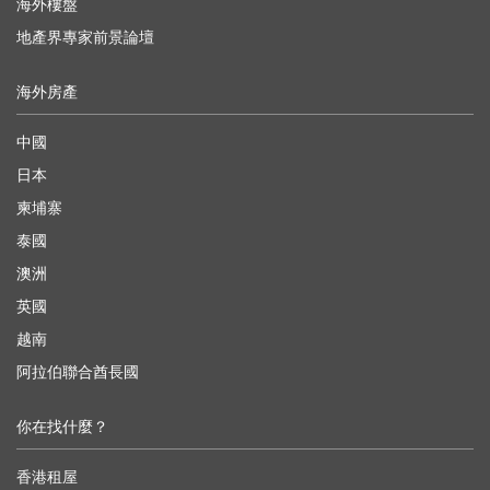
海外樓盤
地產界專家前景論壇
海外房產
中國
日本
柬埔寨
泰國
澳洲
英國
越南
阿拉伯聯合酋長國
你在找什麼？
香港租屋