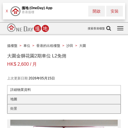
搵地 (OneDay) App
開啟
安裝
X
香港搵樓
搜索香港樓盤
Togg
navi
搵樓盤
>
車位
>
香港的出租樓盤
>
沙田
>
大圍
大圍金獅花園2期車位 L2免佣
HK$ 2,600 / 月
上次更新日期
2026年05月15日
詳細物業資料
地圖
街景