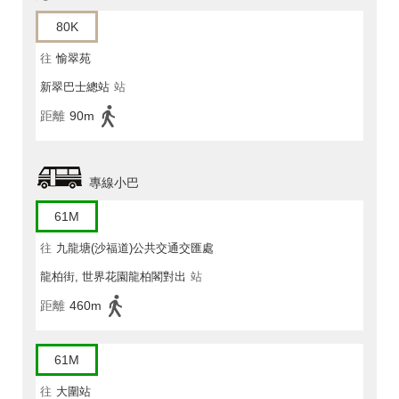
80K
往
愉翠苑
新翠巴士總站
站
距離
90m
專線小巴
61M
往
九龍塘(沙福道)公共交通交匯處
龍柏街, 世界花園龍柏閣對出
站
距離
460m
61M
往
大圍站