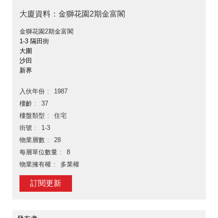
大廈資料：金獅花園2期金富閣
金獅花園2期金富閣
1-3 隔田街
大圍
沙田
新界
入伙年份
1987
樓齡
37
樓盤類型
住宅
街號
1-3
物業層數
28
每層單位數量
8
物業擁有權
多業權
訂閱更新