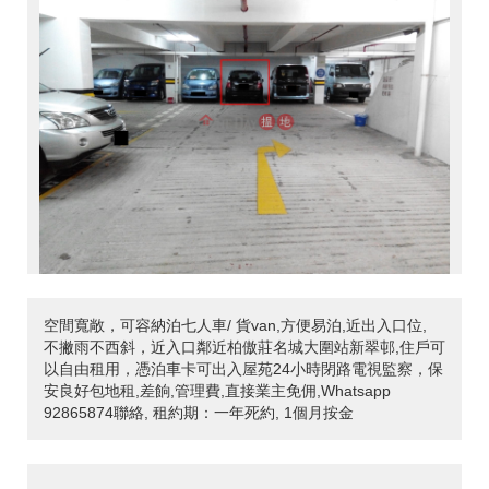
空間寬敞，可容納泊七人車/ 貨van,方便易泊,近出入口位,
不撇雨不西斜，近入口鄰近柏傲莊名城大圍站新翠邨,住戶可
以自由租用，憑泊車卡可出入屋苑24小時閉路電視監察，保
安良好包地租,差餉,管理費,直接業主免佣,Whatsapp
92865874聯絡, 租約期：一年死約, 1個月按金