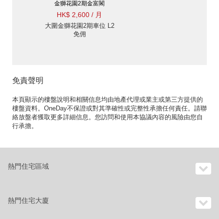
金獅花園2期金富閣
HK$ 2,600 / 月
大圍金獅花園2期車位 L2
免佣
免責聲明
本頁顯示的樓盤說明和相關信息均由地產代理或業主或第三方提供的
樓盤資料。OneDay不保證或對其準確性或完整性承擔任何責任。請聯
絡放盤者獲取更多詳細信息。您訪問和使用本協議內容的風險由您自
行承擔。
熱門住宅區域
熱門住宅大廈