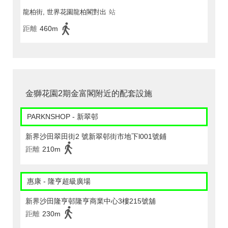
龍柏街, 世界花園龍柏閣對出
站
距離
460m
金獅花園2期金富閣附近的配套設施
PARKNSHOP - 新翠邨
新界沙田翠田街2 號新翠邨街市地下l001號鋪
距離
210m
惠康 - 隆亨超級廣場
新界沙田隆亨邨隆亨商業中心3樓215號舖
距離
230m