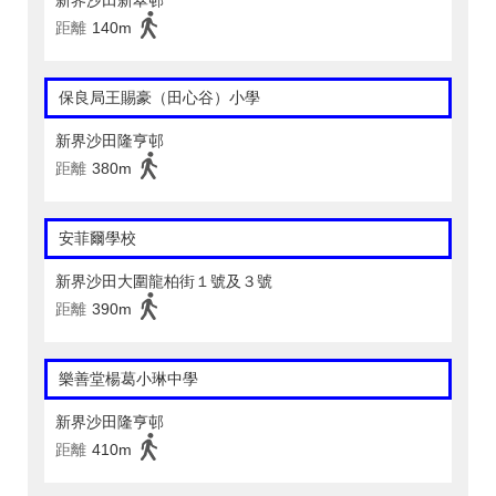
新界沙田新翠邨
距離
140m
保良局王賜豪（田心谷）小學
新界沙田隆亨邨
距離
380m
安菲爾學校
新界沙田大圍龍柏街１號及３號
距離
390m
樂善堂楊葛小琳中學
新界沙田隆亨邨
距離
410m