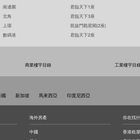
南邊圍
君臨天下1座
北角
君臨天下3座
上環
凱旋門觀星閣(2座)
數碼港
君臨天下2座
商業樓宇目錄
工業樓宇目
泰國
新加坡
馬來西亞
印度尼西亞
海外房產
你在找
中國
香港租