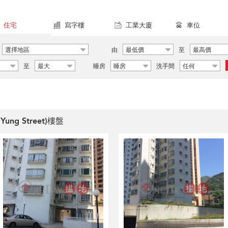
住宅
寫字樓
工業大廈
車位
選擇地區
由
最低價
至
最高價
至
最大
睡房
睡房
洗手間
任何
ung Street)樓盤