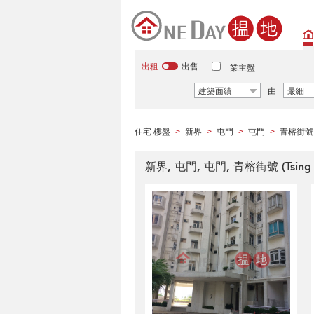
出租
出售
業主盤
建築面績
由
最細
住宅 樓盤
新界
屯門
屯門
青榕街號
>
>
>
>
新界, 屯門, 屯門, 青榕街號 (Tsing Y