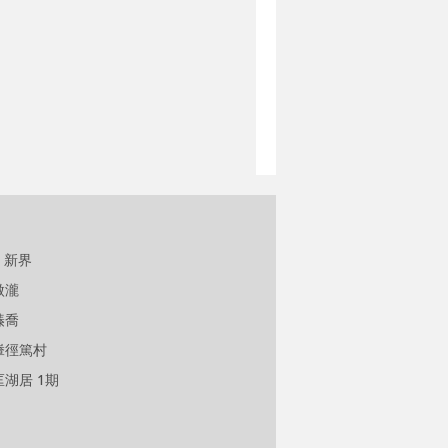
新界
傲瀧
溱喬
輋徑篤村
匡湖居 1期