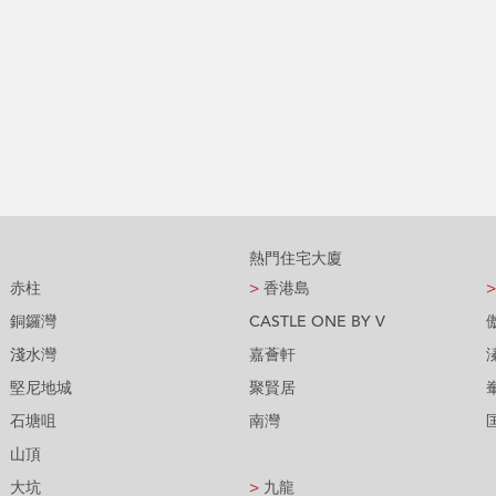
熱門住宅大廈
赤柱
>
香港島
>
銅鑼灣
CASTLE ONE BY V
淺水灣
嘉薈軒
堅尼地城
聚賢居
石塘咀
南灣
山頂
大坑
>
九龍