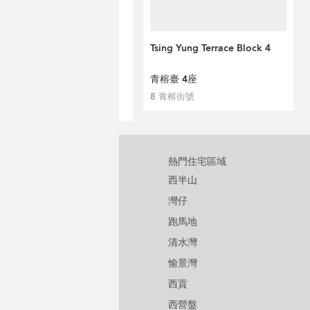
Tsing Yung Terrace Block 4
青榕臺 4座
8 青榕街號
熱門住宅區域
西半山
灣仔
跑馬地
清水灣
愉景灣
西貢
西營盤