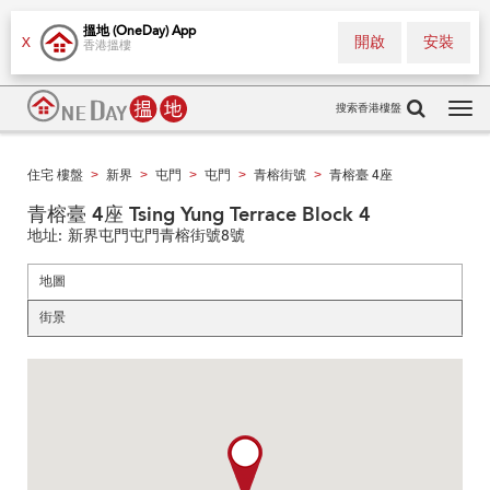
搵地 (OneDay) App
開啟
安裝
X
香港搵樓
搜索香港樓盤
Tog
navi
住宅 樓盤
新界
屯門
屯門
青榕街號
青榕臺 4座
>
>
>
>
>
青榕臺 4座 Tsing Yung Terrace Block 4
地址:
新界屯門屯門青榕街號8號
地圖
街景