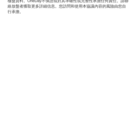
樓盤資料。OneDay不保證或對其準確性或完整性承擔任何責任。請聯
絡放盤者獲取更多詳細信息。您訪問和使用本協議內容的風險由您自
行承擔。