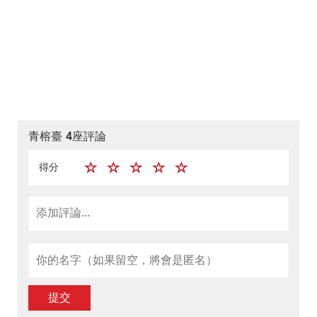
青榕臺 4座評論
得分
提交