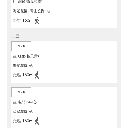
往
銅鑼灣(摩頓臺)
海景花園, 青山公路
站
距離
160m
九巴
52X
往
旺角(柏景灣)
海景花園
站
距離
160m
52X
往
屯門市中心
碧翠花園
站
距離
160m