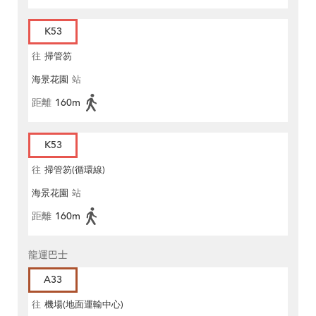
K53
往
掃管笏
海景花園
站
距離
160m
K53
往
掃管笏(循環線)
海景花園
站
距離
160m
龍運巴士
A33
往
機場(地面運輸中心)