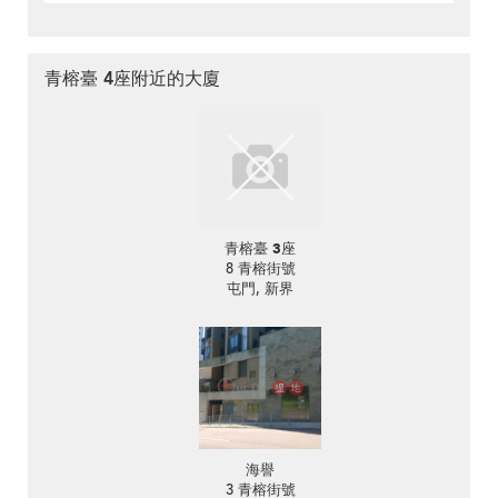
青榕臺 4座附近的大廈
青榕臺 3座
8 青榕街號
屯門, 新界
海譽
3 青榕街號