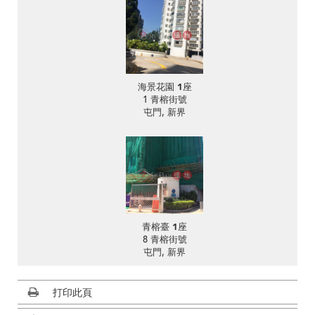
海景花園 1座
1 青榕街號
屯門, 新界
青榕臺 1座
8 青榕街號
屯門, 新界
打印此頁