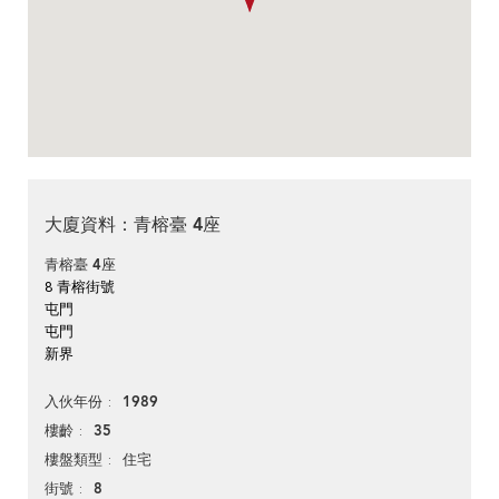
大廈資料：青榕臺 4座
青榕臺 4座
8 青榕街號
屯門
屯門
新界
1989
入伙年份
35
樓齡
住宅
樓盤類型
8
街號