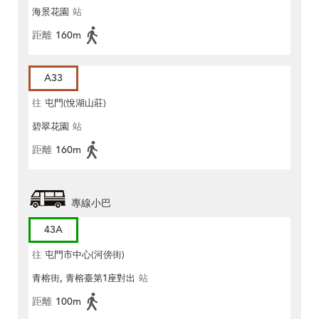
海景花園
站
距離
160m
A33
往
屯門(悅湖山莊)
碧翠花園
站
距離
160m
專線小巴
43A
往
屯門市中心(河傍街)
青榕街, 青榕臺第1座對出
站
距離
100m