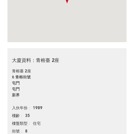
大廈資料：青榕臺 2座
青榕臺 2座
8 青榕街號
屯門
屯門
新界
1989
入伙年份
35
樓齡
住宅
樓盤類型
8
街號