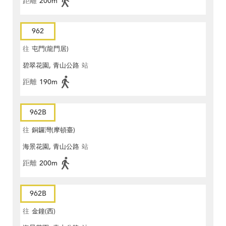
距離
200m
962
往
屯門(龍門居)
碧翠花園, 青山公路
站
距離
190m
962B
往
銅鑼灣(摩頓臺)
海景花園, 青山公路
站
距離
200m
962B
往
金鐘(西)