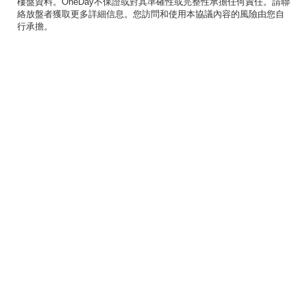
樓盤資料。OneDay不保證或對其準確性或完整性承擔任何責任。請聯
絡放盤者獲取更多詳細信息。您訪問和使用本協議內容的風險由您自
行承擔。