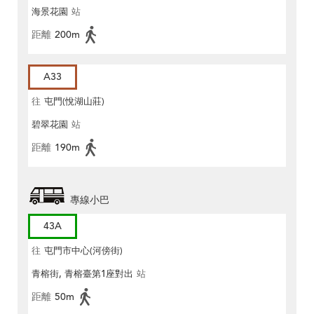
海景花園
站
距離
200m
A33
往
屯門(悅湖山莊)
碧翠花園
站
距離
190m
專線小巴
43A
往
屯門市中心(河傍街)
青榕街, 青榕臺第1座對出
站
距離
50m