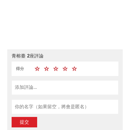
青榕臺 2座評論
得分
提交