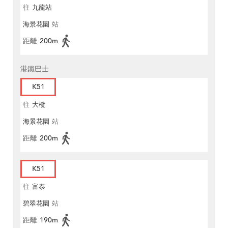
往
九龍站
海景花園
站
距離
200m
港鐵巴士
K51
往
大欖
海景花園
站
距離
200m
K51
往
富泰
碧翠花園
站
距離
190m