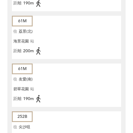
距離
190m
61M
往
荔景(北)
海景花園
站
距離
200m
61M
往
友愛(南)
碧翠花園
站
距離
190m
252B
往
尖沙咀