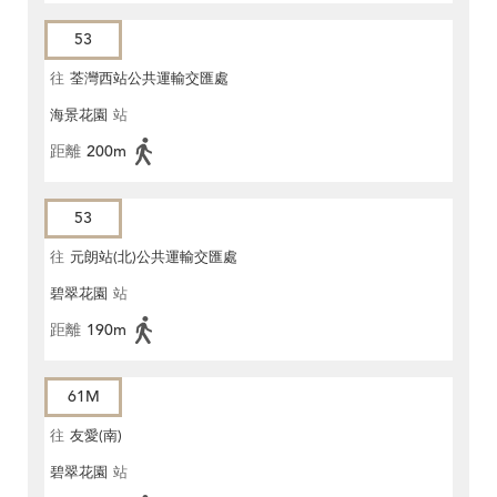
53
往
荃灣西站公共運輸交匯處
海景花園
站
距離
200m
53
往
元朗站(北)公共運輸交匯處
碧翠花園
站
距離
190m
61M
往
友愛(南)
碧翠花園
站