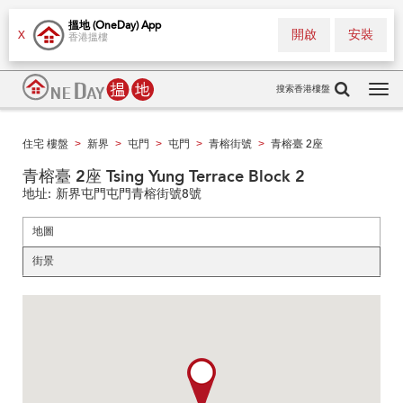
搵地 (OneDay) App
開啟
安裝
X
香港搵樓
搜索香港樓盤
Tog
navi
住宅 樓盤
新界
屯門
屯門
青榕街號
青榕臺 2座
>
>
>
>
>
青榕臺 2座 Tsing Yung Terrace Block 2
地址:
新界屯門屯門青榕街號8號
地圖
街景