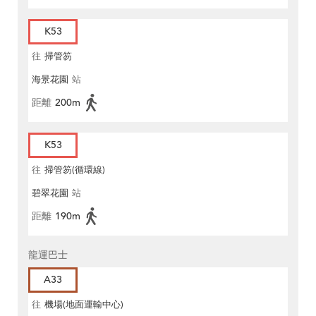
K53
往
掃管笏
海景花園
站
距離
200m
K53
往
掃管笏(循環線)
碧翠花園
站
距離
190m
龍運巴士
A33
往
機場(地面運輸中心)