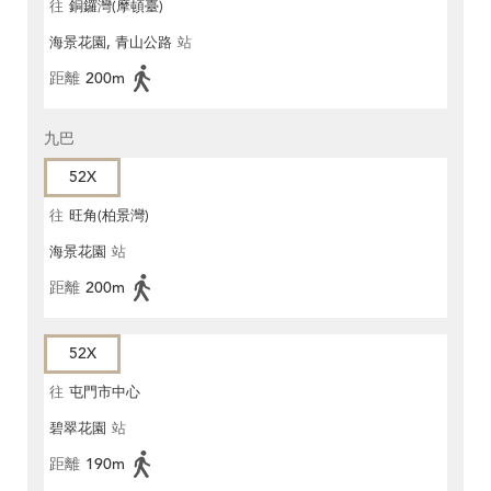
往
銅鑼灣(摩頓臺)
海景花園, 青山公路
站
距離
200m
九巴
52X
往
旺角(柏景灣)
海景花園
站
距離
200m
52X
往
屯門市中心
碧翠花園
站
距離
190m