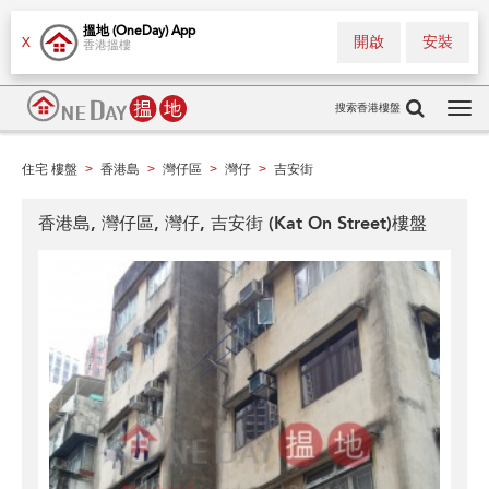
搵地 (OneDay) App
開啟
安裝
X
香港搵樓
搜索香港樓盤
Tog
navi
住宅 樓盤
香港島
灣仔區
灣仔
吉安街
>
>
>
>
香港島, 灣仔區, 灣仔, 吉安街 (Kat On Street)樓盤