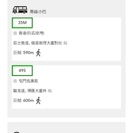
專線小巴
35M
往
香港仔(石排灣)
莊士敦道, 循道衛理大廈對出
站
距離
590m
49S
往
屯門兆康苑
駱克道, 博匯大廈外
站
距離
600m