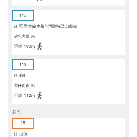
113
往
堅尼地城(卑路乍灣臨時巴士總站)
胡忠大廈
站
距離
190m
113
往
彩虹
灣仔街市
站
距離
110m
新巴
15
往
山頂