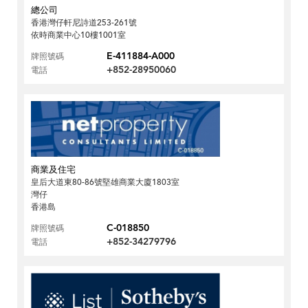
總公司
香港灣仔軒尼詩道253-261號
依時商業中心10樓1001室
E-411884-A000
牌照號碼
+852-28950060
電話
商業及住宅
皇后大道東80-86號堅雄商業大廈1803室
灣仔
香港島
C-018850
牌照號碼
+852-34279796
電話