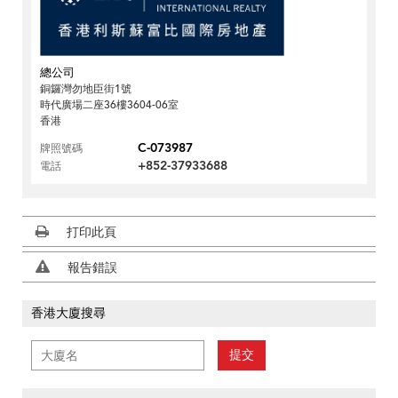
總公司
銅鑼灣勿地臣街1號
時代廣場二座36樓3604-06室
香港
C-073987
牌照號碼
+852-37933688
電話
打印此頁
報告錯誤
香港大廈搜尋
提交