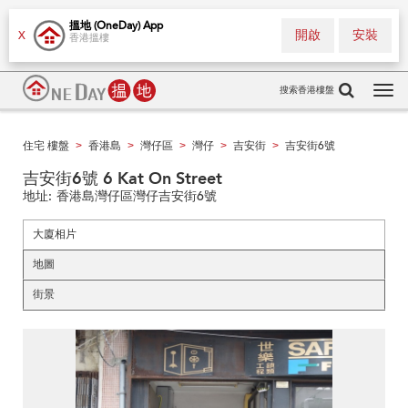
搵地 (OneDay) App
開啟
安裝
X
香港搵樓
搜索香港樓盤
Tog
navi
住宅 樓盤
香港島
灣仔區
灣仔
吉安街
吉安街6號
>
>
>
>
>
吉安街6號 6 Kat On Street
地址:
香港島灣仔區灣仔吉安街6號
大廈相片
地圖
街景