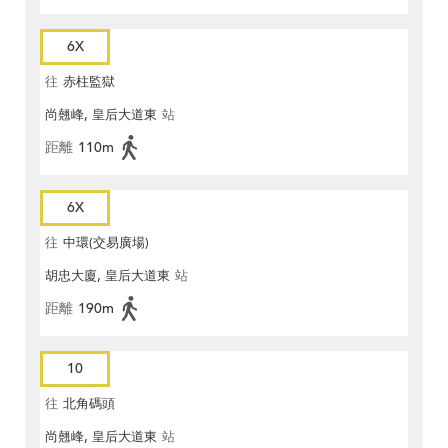
6X
往
赤柱監獄
尚翹峰, 皇后大道東
站
距離
110m
6X
往
中環(交易廣場)
胡忠大廈, 皇后大道東
站
距離
190m
10
往
北角碼頭
尚翹峰, 皇后大道東
站