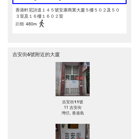
香港軒尼詩道１４５號安康商業大廈５樓５０２及５０
３室及１６樓１６０２室
距離
480m
吉安街6號附近的大廈
吉安街11號
11 吉安街
灣仔, 香港島