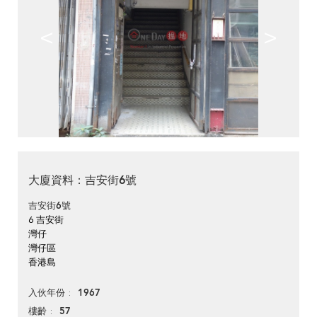
<
>
大廈資料：吉安街6號
吉安街6號
6 吉安街
灣仔
灣仔區
香港島
1967
入伙年份
57
樓齡