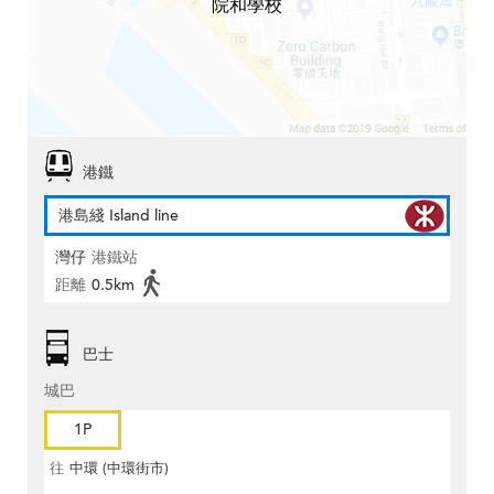
院和學校
港鐵
港島綫 Island line
灣仔
港鐵站
距離
0.5km
巴士
城巴
1P
往
中環 (中環街市)