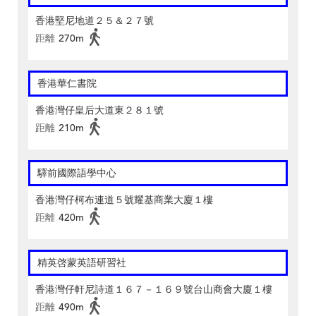
香港堅尼地道２５＆２７號
距離
270m
香港華仁書院
香港灣仔皇后大道東２８１號
距離
210m
驛前國際語學中心
香港灣仔柯布連道５號耀基商業大廈１樓
距離
420m
精英啓蒙英語研習社
香港灣仔軒尼詩道１６７－１６９號台山商會大廈１樓
距離
490m