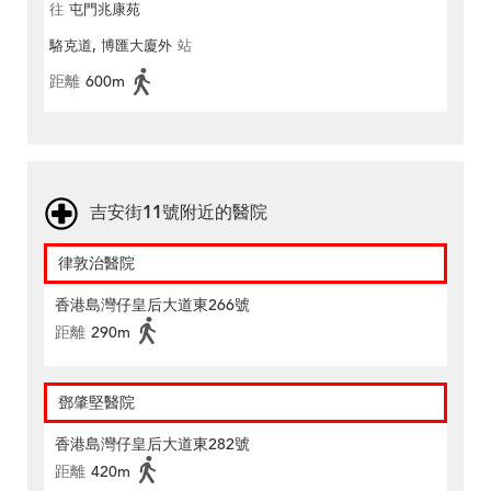
往
屯門兆康苑
駱克道, 博匯大廈外
站
距離
600m
吉安街11號附近的醫院
律敦治醫院
香港島灣仔皇后大道東266號
距離
290m
鄧肇堅醫院
香港島灣仔皇后大道東282號
距離
420m