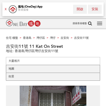
搵地 (OneDay) App
開啟
安裝
X
香港搵樓
搜索香港樓盤
Tog
navi
住宅 樓盤
香港島
灣仔區
灣仔
吉安街
吉安街11號
>
>
>
>
>
吉安街11號 11 Kat On Street
地址:
香港島灣仔區灣仔吉安街11號
大廈相片
地圖
街景