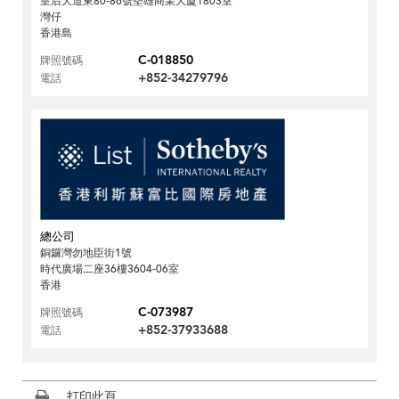
皇后大道東80-86號堅雄商業大廈1803室
灣仔
香港島
C-018850
牌照號碼
+852-34279796
電話
總公司
銅鑼灣勿地臣街1號
時代廣場二座36樓3604-06室
香港
C-073987
牌照號碼
+852-37933688
電話
打印此頁