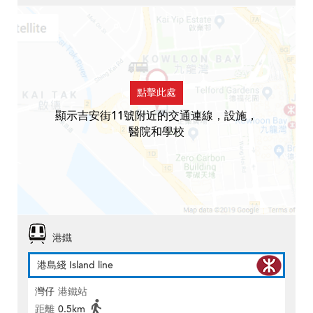
點擊此處
顯示吉安街11號附近的交通連線，設施，
醫院和學校
港鐵
港島綫 Island line
灣仔
港鐵站
距離
0.5km