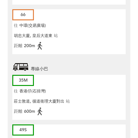
66
往
中環(交易廣場)
胡忠大廈, 皇后大道東
站
距離
200m
專線小巴
35M
往
香港仔(石排灣)
莊士敦道, 循道衛理大廈對出
站
距離
600m
49S