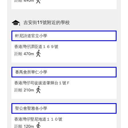
距離
490m
吉安街11號附近的學校
軒尼詩道官立小學
香港灣仔譚臣道１６９號
距離
470m
番禺會所華仁小學
香港灣仔司徒拔道肇輝台１號Ｆ
距離
210m
聖公會聖雅各小學
香港灣仔堅尼地道１１０號
距離
120m