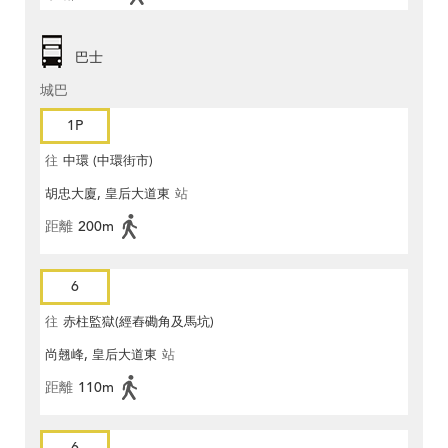
巴士
城巴
1P
往
中環 (中環街市)
胡忠大廈, 皇后大道東
站
距離
200m
6
往
赤柱監獄(經舂磡角及馬坑)
尚翹峰, 皇后大道東
站
距離
110m
6