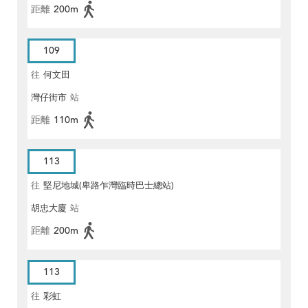
距離
200m
109
往
何文田
灣仔街市
站
距離
110m
113
往
堅尼地城(卑路乍灣臨時巴士總站)
胡忠大廈
站
距離
200m
113
往
彩虹