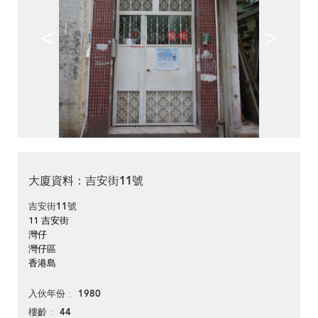
<
>
大廈資料：吉安街11號
吉安街11號
11 吉安街
灣仔
灣仔區
香港島
1980
入伙年份
44
樓齡