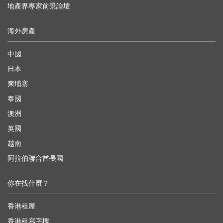
地產界專家前景論壇
海外房產
中國
日本
柬埔寨
泰國
澳洲
英國
越南
阿拉伯聯合酋長國
你在找什麼？
香港租屋
香港租寫字樓