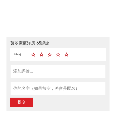
茵翠豪庭洋房 65評論
得分
提交