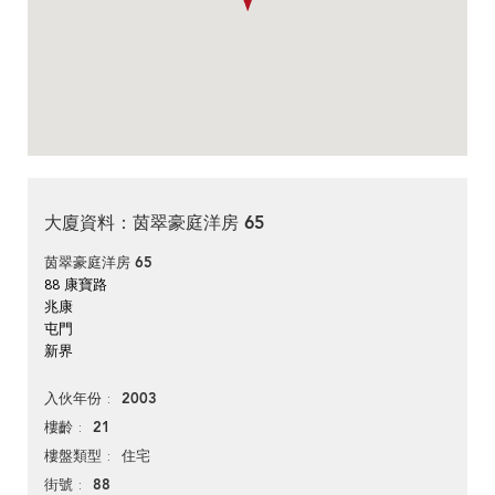
大廈資料：茵翠豪庭洋房 65
茵翠豪庭洋房 65
88 康寶路
兆康
屯門
新界
2003
入伙年份
21
樓齡
住宅
樓盤類型
88
街號