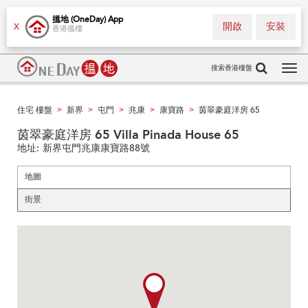
搵地 (OneDay) App
開啟
安裝
X
香港搵樓
搜索香港樓盤
Tog
navi
住宅 樓盤
新界
屯門
兆康
康寶路
茵翠豪庭洋房 65
>
>
>
>
>
茵翠豪庭洋房 65 Villa Pinada House 65
地址:
新界屯門兆康康寶路88號
地圖
街景