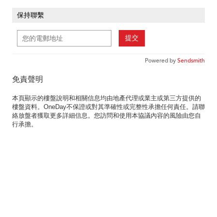
保持聯繫
提交
Powered by
Sendsmith
免責聲明
本頁顯示的樓盤說明和相關信息均由地產代理或業主或第三方提供的
樓盤資料。OneDay不保證或對其準確性或完整性承擔任何責任。請聯
絡放盤者獲取更多詳細信息。您訪問和使用本協議內容的風險由您自
行承擔。