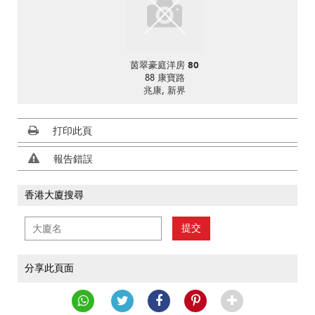
茵翠豪庭洋房 80
88 康寶路
兆康, 新界
打印此頁
報告錯誤
香港大廈搜尋
提交
分享此頁面