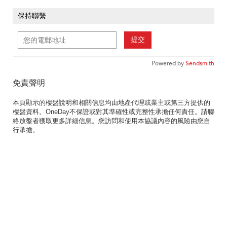
保持聯繫
提交
Powered by
Sendsmith
免責聲明
本頁顯示的樓盤說明和相關信息均由地產代理或業主或第三方提供的
樓盤資料。OneDay不保證或對其準確性或完整性承擔任何責任。請聯
絡放盤者獲取更多詳細信息。您訪問和使用本協議內容的風險由您自
行承擔。