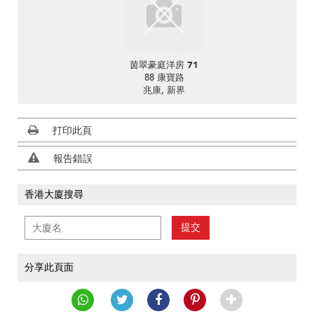
茵翠豪庭洋房 71
88 康寶路
兆康, 新界
打印此頁
報告錯誤
香港大廈搜尋
提交
分享此頁面