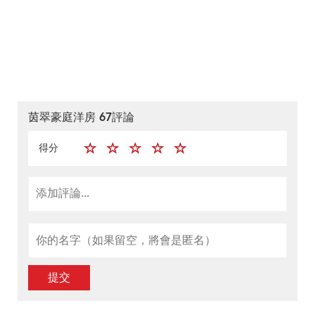
茵翠豪庭洋房 67評論
得分
提交