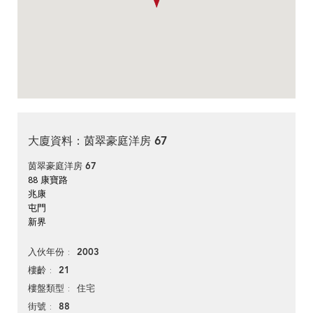
大廈資料：茵翠豪庭洋房 67
茵翠豪庭洋房 67
88 康寶路
兆康
屯門
新界
2003
入伙年份
21
樓齡
住宅
樓盤類型
88
街號