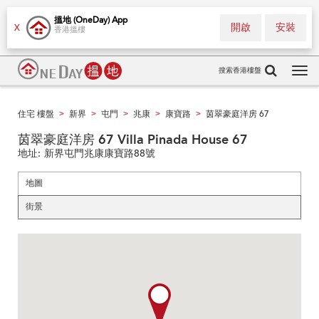
搵地 (OneDay) App
開啟
安裝
X
香港搵樓
搜索香港樓盤
Tog
navi
住宅 樓盤
新界
屯門
兆康
康寶路
茵翠豪庭洋房 67
>
>
>
>
>
茵翠豪庭洋房 67 Villa Pinada House 67
地址:
新界屯門兆康康寶路88號
地圖
街景