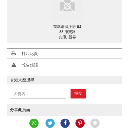
茵翠豪庭洋房 82
88 康寶路
兆康, 新界
打印此頁
報告錯誤
香港大廈搜尋
提交
分享此頁面