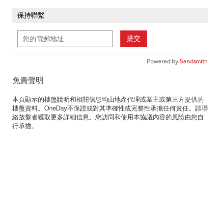
保持聯繫
提交
Powered by
Sendsmith
免責聲明
本頁顯示的樓盤說明和相關信息均由地產代理或業主或第三方提供的
樓盤資料。OneDay不保證或對其準確性或完整性承擔任何責任。請聯
絡放盤者獲取更多詳細信息。您訪問和使用本協議內容的風險由您自
行承擔。