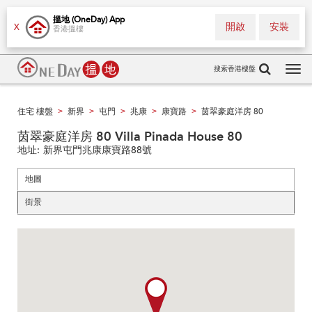
搵地 (OneDay) App
開啟
安裝
X
香港搵樓
搜索香港樓盤
Tog
navi
住宅 樓盤
新界
屯門
兆康
康寶路
茵翠豪庭洋房 80
>
>
>
>
>
茵翠豪庭洋房 80 Villa Pinada House 80
地址:
新界屯門兆康康寶路88號
地圖
街景