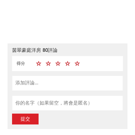
茵翠豪庭洋房 80評論
得分
提交