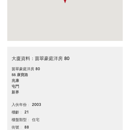
大廈資料：茵翠豪庭洋房 80
茵翠豪庭洋房 80
88 康寶路
兆康
屯門
新界
2003
入伙年份
21
樓齡
住宅
樓盤類型
88
街號