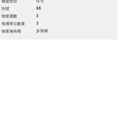
住宅
樓盤類型
88
街號
3
物業層數
3
每層單位數量
多業權
物業擁有權