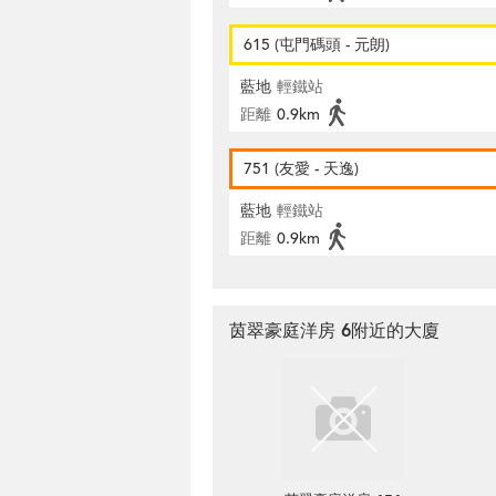
615 (屯門碼頭 - 元朗)
藍地
輕鐵站
距離
0.9km
751 (友愛 - 天逸)
藍地
輕鐵站
距離
0.9km
茵翠豪庭洋房 6附近的大廈