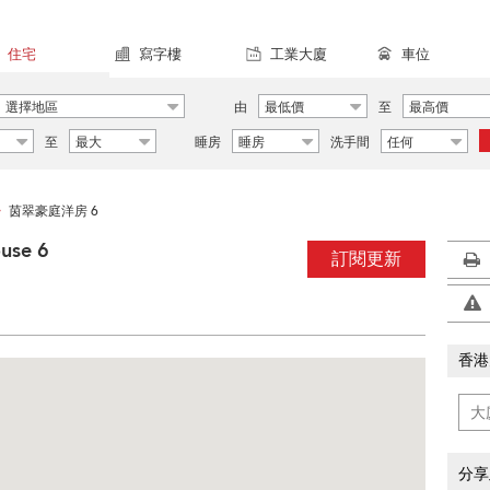
住宅
寫字樓
工業大廈
車位
選擇地區
由
最低價
至
最高價
至
最大
睡房
睡房
洗手間
任何
茵翠豪庭洋房 6
>
use 6
訂閱更新
香港
分享