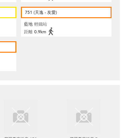
751 (天逸 - 友愛)
藍地
輕鐵站
距離
0.9km