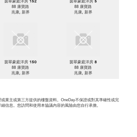
茵翠豪庭洋房 152
茵翠豪庭洋房 5
88 康寶路
88 康寶路
兆康, 新界
兆康, 新界
茵翠豪庭洋房 150
茵翠豪庭洋房 8
88 康寶路
88 康寶路
兆康, 新界
兆康, 新界
或業主或第三方提供的樓盤資料。OneDay不保證或對其準確性或完
詳細信息。您訪問和使用本協議內容的風險由您自行承擔。