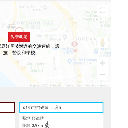
點擊此處
庭洋房 6附近的交通連線，設
施，醫院和學校
614 (屯門碼頭 - 元朗)
藍地
輕鐵站
距離
0.9km