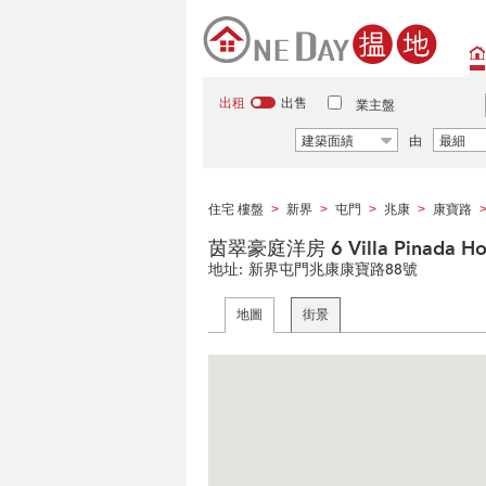
出租
出售
業主盤
建築面績
由
最細
住宅 樓盤
新界
屯門
兆康
康寶路
>
>
>
>
茵翠豪庭洋房 6 Villa Pinada Ho
地址:
新界屯門兆康康寶路88號
地圖
街景