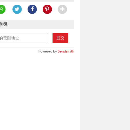
聯繫
提交
Powered by
Sendsmith