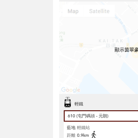
顯示茵翠豪
輕鐵
610 (屯門碼頭 - 元朗)
藍地
輕鐵站
距離
0.9km