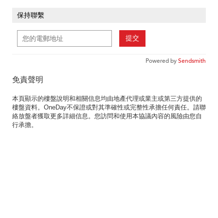
保持聯繫
提交
Powered by
Sendsmith
免責聲明
本頁顯示的樓盤說明和相關信息均由地產代理或業主或第三方提供的
樓盤資料。OneDay不保證或對其準確性或完整性承擔任何責任。請聯
絡放盤者獲取更多詳細信息。您訪問和使用本協議內容的風險由您自
行承擔。