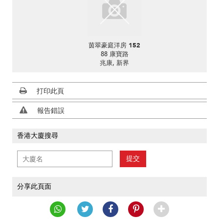
茵翠豪庭洋房 152
88 康寶路
兆康, 新界
打印此頁
報告錯誤
香港大廈搜尋
提交
分享此頁面