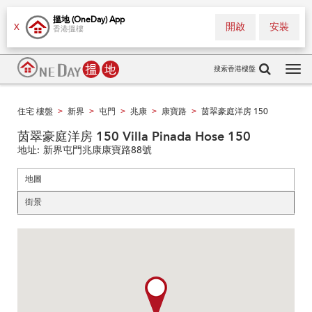
搵地 (OneDay) App
開啟
安裝
X
香港搵樓
搜索香港樓盤
Tog
navi
住宅 樓盤
新界
屯門
兆康
康寶路
茵翠豪庭洋房 150
>
>
>
>
>
茵翠豪庭洋房 150 Villa Pinada Hose 150
地址:
新界屯門兆康康寶路88號
地圖
街景