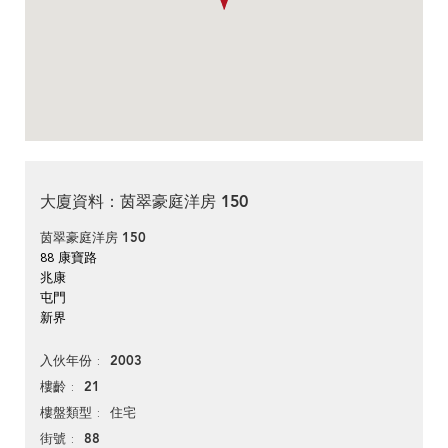
大廈資料：茵翠豪庭洋房 150
茵翠豪庭洋房 150
88 康寶路
兆康
屯門
新界
2003
入伙年份
21
樓齡
住宅
樓盤類型
88
街號