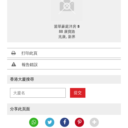
茵翠豪庭洋房 5
88 康寶路
兆康, 新界
打印此頁
報告錯誤
香港大廈搜尋
提交
分享此頁面