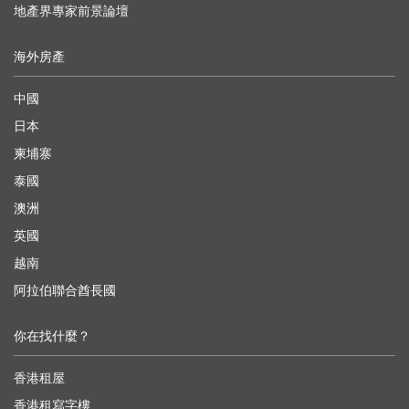
地產界專家前景論壇
海外房產
中國
日本
柬埔寨
泰國
澳洲
英國
越南
阿拉伯聯合酋長國
你在找什麼？
香港租屋
香港租寫字樓