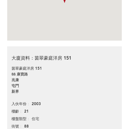
大廈資料：茵翠豪庭洋房 151
茵翠豪庭洋房 151
88 康寶路
兆康
屯門
新界
2003
入伙年份
21
樓齡
住宅
樓盤類型
88
街號