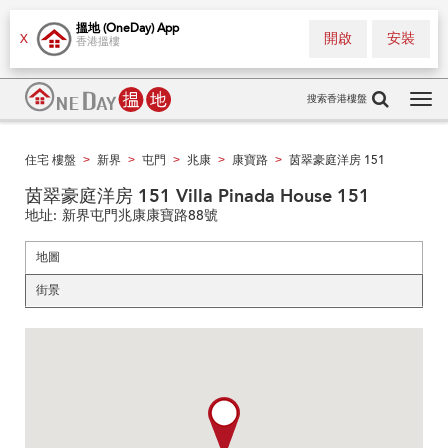
搵地 (OneDay) App
開啟
安裝
X
香港搵樓
搜索香港樓盤
Tog
navi
住宅 樓盤
新界
屯門
兆康
康寶路
茵翠豪庭洋房 151
>
>
>
>
>
茵翠豪庭洋房 151 Villa Pinada House 151
地址:
新界屯門兆康康寶路88號
地圖
街景