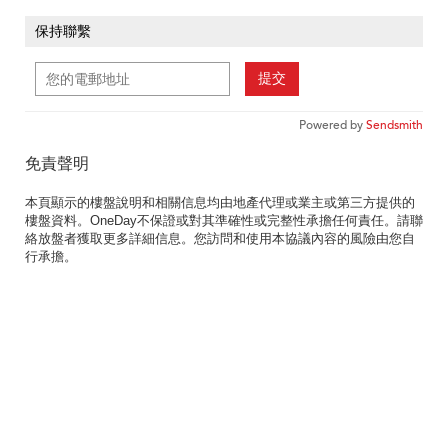
保持聯繫
提交
Powered by
Sendsmith
免責聲明
本頁顯示的樓盤說明和相關信息均由地產代理或業主或第三方提供的
樓盤資料。OneDay不保證或對其準確性或完整性承擔任何責任。請聯
絡放盤者獲取更多詳細信息。您訪問和使用本協議內容的風險由您自
行承擔。