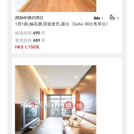
2026年08月05日
1
1
1房1廁,極高層,星級會所,露台《Soho 38出售單位》
建築面積
690
呎
實用面積
489
呎
HK$ 1,150萬