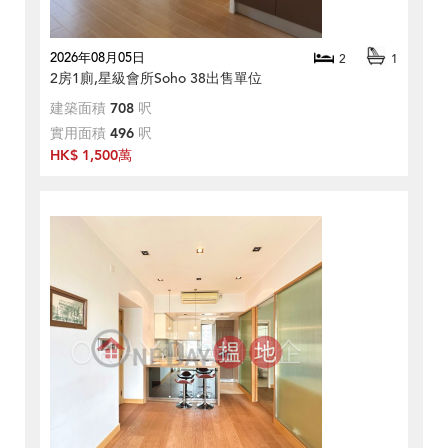
2026年08月05日
2
1
2房1廁,星級會所Soho 38出售單位
建築面積
708
呎
實用面積
496
呎
HK$ 1,500萬