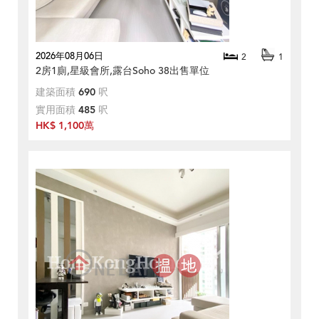
2026年08月06日
2
1
2房1廁,星級會所,露台Soho 38出售單位
建築面積
690
呎
實用面積
485
呎
HK$ 1,100萬