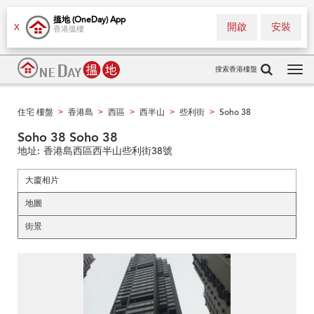
搵地 (OneDay) App
開啟
安裝
X
香港搵樓
搜索香港樓盤
Tog
navi
住宅 樓盤
香港島
西區
西半山
些利街
Soho 38
>
>
>
>
>
Soho 38 Soho 38
地址:
香港島西區西半山些利街38號
大廈相片
地圖
街景