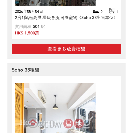
2026年08月04日
2
1
2房1廁,極高層,星級會所,可養寵物《Soho 38出售單位》
實用面積
501
呎
HK$ 1,500萬
查看更多放賣樓盤
Soho 38租盤