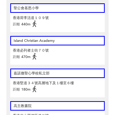
聖公會基恩小學
香港荷李活道１０９號
距離
440m
Island Christian Academy
香港必列者士街７０號
距離
470m
嘉諾撒聖心學校私立部
香港堅道３４號高層地下及１樓至６樓
距離
180m
高主教書院