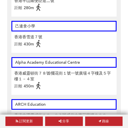
香港半山羅便臣道二號
距離
280m
己連拿小學
香港香雪道７號
距離
430m
Alpha Academy Educational Centre
香港威靈頓街７８號∕擺花街１號一號廣場４字樓及５字
樓１－４室
距離
450m
ARCH Education
香港中環雲咸街１９－２７號威信大廈三字樓２０２－
２０５室
訂閱更新
分享
路線