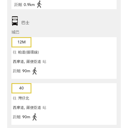
距離
0.9km
巴士
城巴
12M
往
柏道(循環線)
西摩道, 羅便臣道
站
距離
90m
40
往
灣仔北
西摩道, 羅便臣道
站
距離
90m