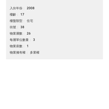
2008
入伙年份
17
樓齡
住宅
樓盤類型
38
街號
26
物業層數
3
每層單位數量
1
物業座數
多業權
物業擁有權