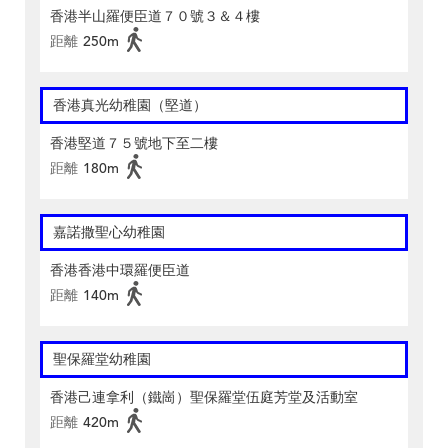
香港半山羅便臣道７０號３＆４樓
距離
250m
香港真光幼稚園（堅道）
香港堅道７５號地下至二樓
距離
180m
嘉諾撒聖心幼稚園
香港香港中環羅便臣道
距離
140m
聖保羅堂幼稚園
香港己連拿利（鐵崗）聖保羅堂伍庭芳堂及活動室
距離
420m