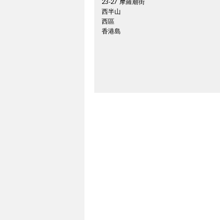
23-27 摩羅廟街
西半山
西區
香港島