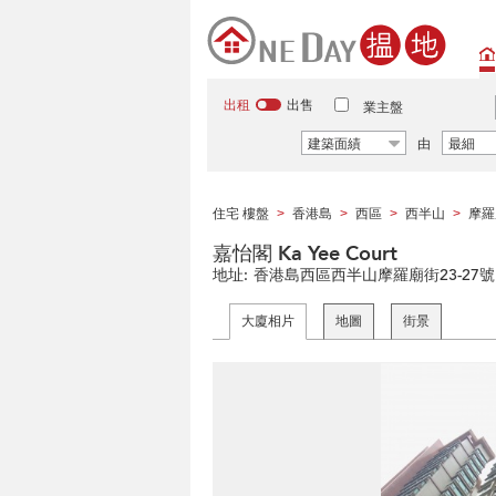
出租
出售
業主盤
建築面績
由
最細
住宅 樓盤
香港島
西區
西半山
摩羅
>
>
>
>
嘉怡閣 Ka Yee Court
地址:
香港島西區西半山摩羅廟街23-27號
大廈相片
地圖
街景