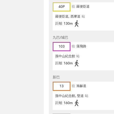
40P
往
羅便臣道
羅便臣道, 西摩道
站
距離
130m
九巴/城巴
103
往
蒲飛路
孫中山紀念館
站
距離
160m
新巴
13
往
旭龢道
孫中山紀念館, 堅道
站
距離
160m