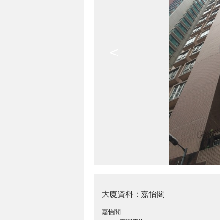
<
大廈資料：嘉怡閣
嘉怡閣