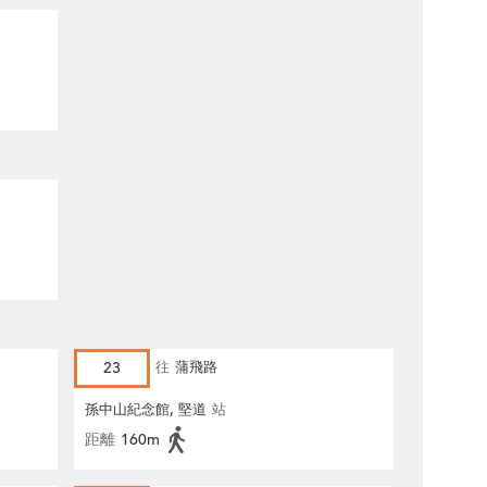
23
往
蒲飛路
孫中山紀念館, 堅道
站
距離
160m