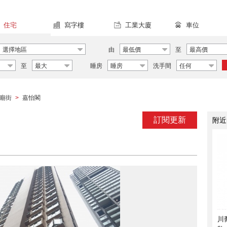
住宅
寫字樓
工業大廈
車位
選擇地區
由
最低價
至
最高價
至
最大
睡房
睡房
洗手間
任何
廟街
嘉怡閣
>
訂閱更新
附近
川