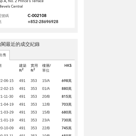
p A, No. 2 Prince's Terrace
levels Central
C-002108
照號碼
+852-28696928
話
怡閣最近的成交紀錄
出售
期
建築
實用
樓層/
HK$
2
2
ft
ft
單位
698萬
22-06-15
491
353
15/A
880萬
22-02-15
491
353
01/A
815萬
1-11-30
491
353
20/B
703萬
21-04-19
491
353
12/B
680萬
21-03-29
491
353
15/B
730萬
21-01-19
491
353
23/A
745萬
20-10-09
491
353
22/B
650萬
0-03-11
491
353
10/B