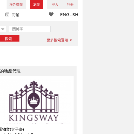
海外樓盤
放盤
登入
註冊
ENGLISH
商舖
搜索
更多搜索選項
的地產代理
喬物業(太子臺)