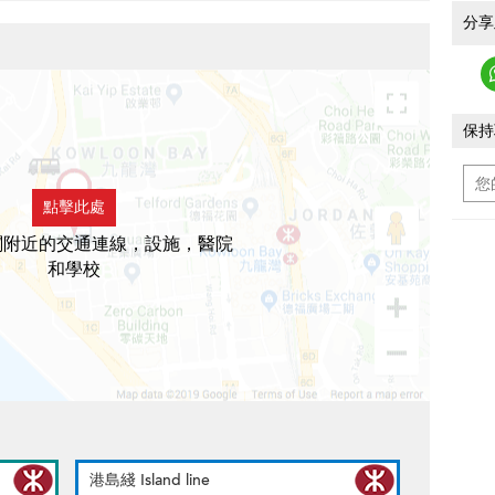
分享
保持
點擊此處
閣附近的交通連線，設施，醫院
和學校
港島綫 Island line