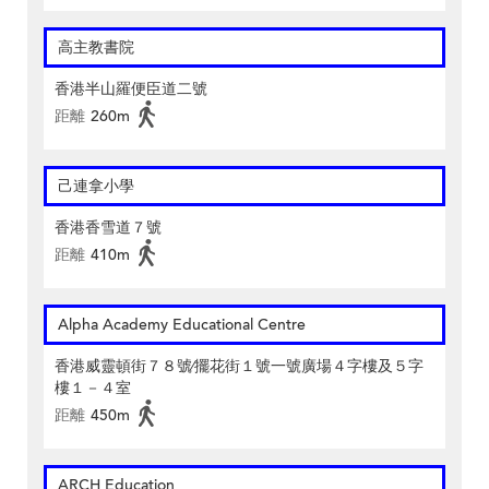
高主教書院
香港半山羅便臣道二號
距離
260m
己連拿小學
香港香雪道７號
距離
410m
Alpha Academy Educational Centre
香港威靈頓街７８號∕擺花街１號一號廣場４字樓及５字
樓１－４室
距離
450m
ARCH Education