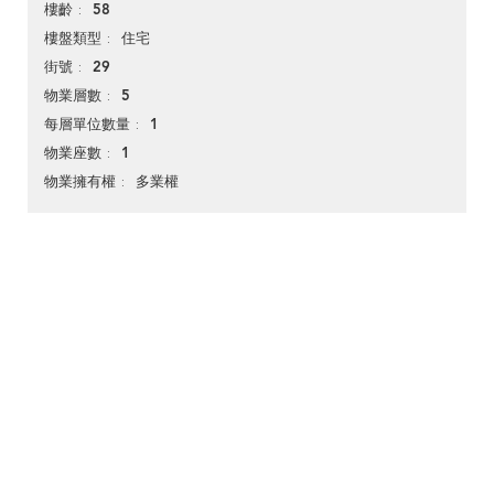
58
樓齡
住宅
樓盤類型
29
街號
5
物業層數
1
每層單位數量
1
物業座數
多業權
物業擁有權