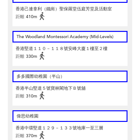
香港己連拿利（鐵崗）聖保羅堂伍庭芳堂及活動室
距離
410m
The Woodland Montessori Academy (Mid-Levels)
香港堅道１１０－１１８號安峰大廈１樓至２樓
距離
330m
多多國際幼稚園（半山）
香港半山堅道５號寶林閣地下Ｂ號舖
距離
310m
偉思幼稚園
香港中環堅道１２９－１３３號地庫一至三層
距離
370m