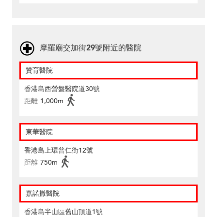
摩羅廟交加街29號附近的醫院
贊育醫院
香港島西營盤醫院道30號
距離
1,000m
東華醫院
香港島上環普仁街12號
距離
750m
嘉諾撒醫院
香港島半山區舊山頂道1號