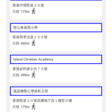
香港中環堅道２６號
距離
170m
聖公會基恩小學
香港荷李活道１０９號
距離
460m
Island Christian Academy
香港必列者士街７０號
距離
490m
嘉諾撒聖心學校私立部
香港堅道３４號高層地下及１樓至６樓
距離
170m