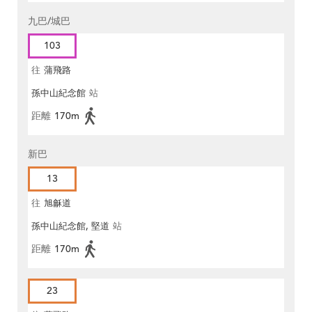
九巴/城巴
103
往
蒲飛路
孫中山紀念館
站
距離
170m
新巴
13
往
旭龢道
孫中山紀念館, 堅道
站
距離
170m
23