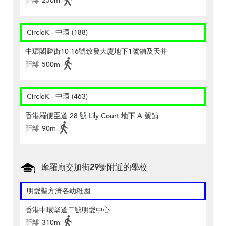
距離
250m
CircleK - 中環 (188)
中環閣麟街10-16號致發大廈地下1號舖及天井
距離
500m
CircleK - 中環 (463)
香港羅便臣道 28 號 Lily Court 地下 A 號舖
距離
90m
摩羅廟交加街29號附近的學校
明愛聖方濟各幼稚園
香港中環堅道二號明愛中心
距離
310m