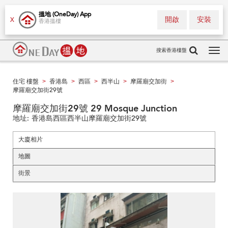
搵地 (OneDay) App
開啟
安裝
X
香港搵樓
搜索香港樓盤
Tog
navi
住宅 樓盤
香港島
西區
西半山
摩羅廟交加街
>
>
>
>
>
摩羅廟交加街29號
摩羅廟交加街29號 29 Mosque Junction
地址:
香港島西區西半山摩羅廟交加街29號
大廈相片
地圖
街景