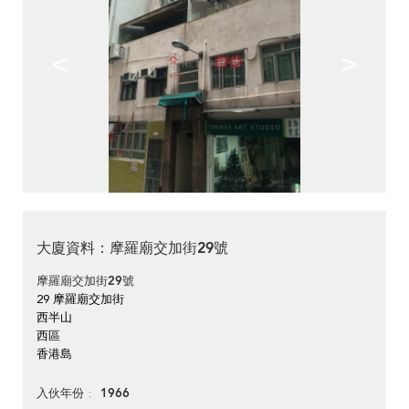
<
>
大廈資料：摩羅廟交加街29號
摩羅廟交加街29號
29 摩羅廟交加街
西半山
西區
香港島
1966
入伙年份