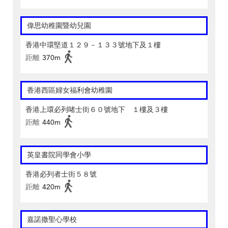
偉思幼稚園暨幼兒園
香港中環堅道１２９－１３３號地下及１樓
距離
370m
香港西區婦女福利會幼稚園
香港上環必列啫士街６０號地下 １樓及３樓
距離
440m
英皇書院同學會小學
香港必列者士街５８號
距離
420m
嘉諾撒聖心學校