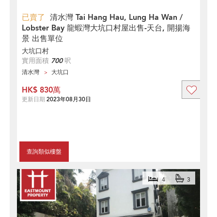
已賣了
清水灣 Tai Hang Hau, Lung Ha Wan /
Lobster Bay 龍蝦灣大坑口村屋出售-天台, 開揚海
景 出售單位
大坑口村
實用面積
700
呎
清水灣
大坑口
HK$ 830萬
更新日期
2023年08月30日
查詢類似樓盤
4
3