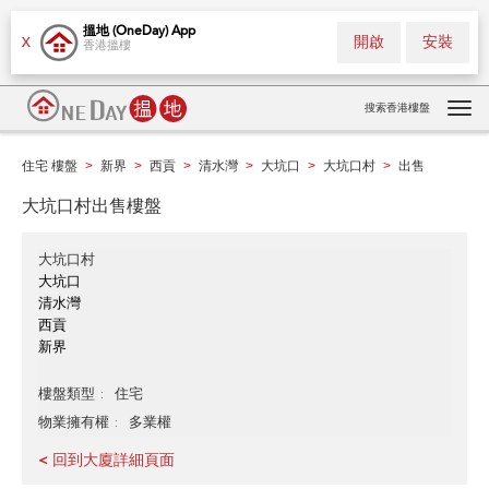
搵地 (OneDay) App
開啟
安裝
X
香港搵樓
搜索香港樓盤
Tog
navi
住宅 樓盤
新界
西貢
清水灣
大坑口
大坑口村
出售
>
>
>
>
>
>
大坑口村出售樓盤
大坑口村
大坑口
清水灣
西貢
新界
住宅
樓盤類型
多業權
物業擁有權
< 回到大廈詳細頁面