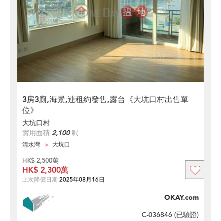
3房3廁,海景,連租約發售,露台《大坑口村出售單
位》
大坑口村
實用面積
2,100
呎
清水灣
大坑口
HK$ 2,500萬
HK$ 2,300萬
上次降價日期
2025年08月16日
OKAY.com
C-036846 (
已驗證
)