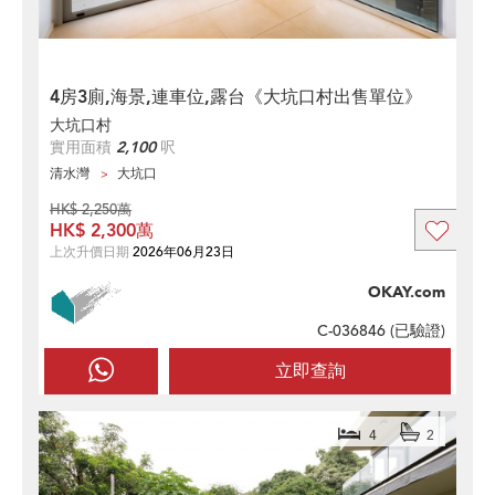
4房3廁,海景,連車位,露台《大坑口村出售單位》
大坑口村
實用面積
2,100
呎
清水灣
大坑口
HK$ 2,250萬
HK$ 2,300萬
上次升價日期
2026年06月23日
OKAY.com
C-036846 (
已驗證
)
立即查詢
4
2