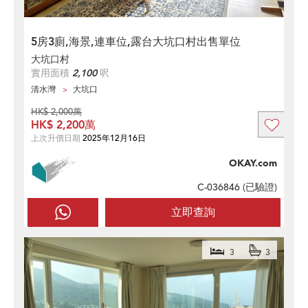
5房3廁,海景,連車位,露台大坑口村出售單位
大坑口村
實用面積
2,100
呎
清水灣
大坑口
HK$ 2,000萬
HK$ 2,200萬
上次升價日期
2025年12月16日
OKAY.com
C-036846 (
已驗證
)
立即查詢
3
3