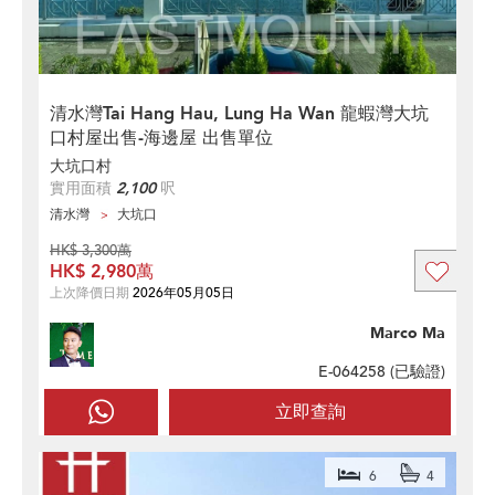
清水灣Tai Hang Hau, Lung Ha Wan 龍蝦灣大坑
口村屋出售-海邊屋 出售單位
大坑口村
實用面積
2,100
呎
清水灣
大坑口
HK$ 3,300萬
HK$ 2,980萬
上次降價日期
2026年05月05日
Marco Ma
E-064258 (
已驗證
)
立即查詢
6
4