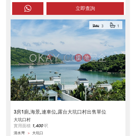
立即查詢
3
1
3房1廁,海景,連車位,露台大坑口村出售單位
大坑口村
實用面積
1,400
呎
清水灣
大坑口