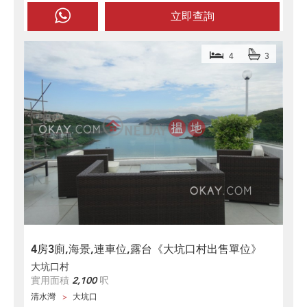
立即查詢
4
3
4房3廁,海景,連車位,露台《大坑口村出售單位》
大坑口村
實用面積
2,100
呎
清水灣
大坑口