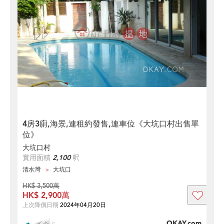
4房3廁,海景,連租約發售,連車位《大坑口村出售單
位》
大坑口村
實用面積
2,100
呎
清水灣
大坑口
HK$ 3,500萬
HK$ 2,900萬
上次降價日期
2024年04月20日
OKAY.com