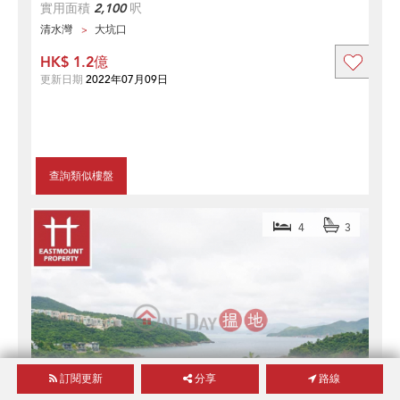
實用面積
2,100
呎
清水灣
大坑口
HK$ 1.2億
更新日期
2022年07月09日
查詢類似樓盤
4
3
訂閱更新
分享
路線