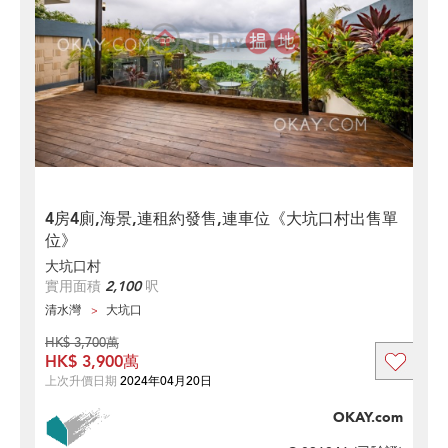
4房4廁,海景,連租約發售,連車位《大坑口村出售單
位》
大坑口村
實用面積
2,100
呎
清水灣
大坑口
HK$ 3,700萬
HK$ 3,900萬
上次升價日期
2024年04月20日
OKAY.com