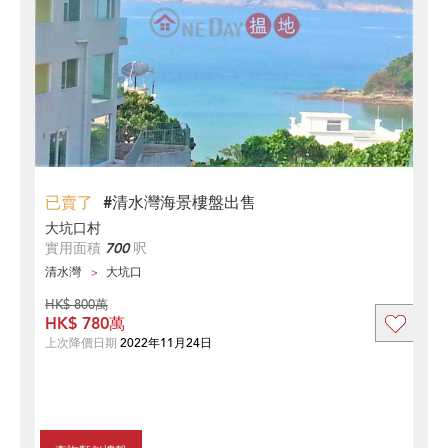
已賣了
#清水灣海景樓盤出售
大坑口村
實用面積
700
呎
清水灣
大坑口
HK$ 800萬
HK$ 780萬
上次降價日期
2022年11月24日