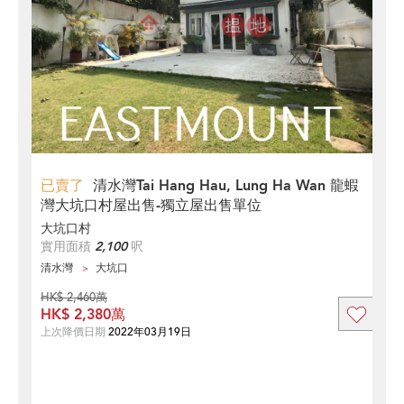
已賣了
清水灣Tai Hang Hau, Lung Ha Wan 龍蝦
灣大坑口村屋出售-獨立屋出售單位
大坑口村
實用面積
2,100
呎
清水灣
大坑口
HK$ 2,460萬
HK$ 2,380萬
上次降價日期
2022年03月19日