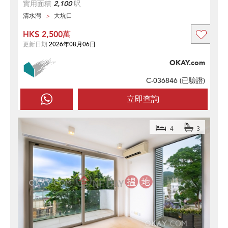
實用面積
2,100
呎
清水灣
大坑口
HK$ 2,500萬
更新日期
2026年08月06日
OKAY.com
C-036846 (
已驗證
)
立即查詢
4
3