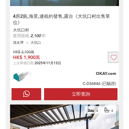
4房2廁,海景,連租約發售,露台《大坑口村出售單
位》
大坑口村
實用面積
2,100
呎
清水灣
大坑口
HK$ 2,100萬
HK$ 1,900萬
上次降價日期
2025年11月13日
OKAY.com
C-036846 (
已驗證
)
立即查詢
4
4