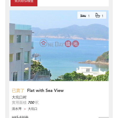
查詢類似樓盤
1
1
已賣了
Flat with Sea View
大坑口村
實用面積
700
呎
清水灣
大坑口
HK$ 830萬