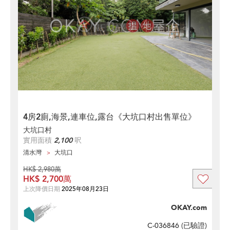
4房2廁,海景,連車位,露台《大坑口村出售單位》
大坑口村
實用面積
2,100
呎
清水灣
大坑口
HK$ 2,980萬
HK$ 2,700萬
上次降價日期
2025年08月23日
OKAY.com
C-036846 (
已驗證
)