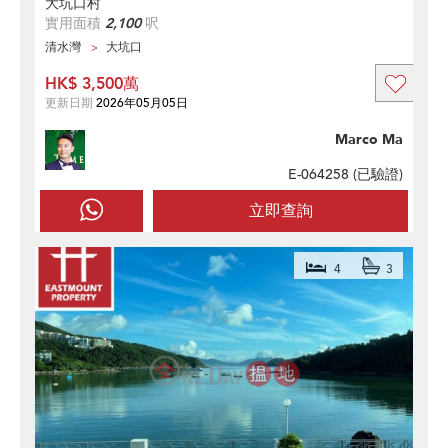
大坑口村
實用面積
2,100
呎
清水灣
大坑口
HK$ 3,500萬
更新日期
2026年05月05日
Marco Ma
E-064258 (
已驗證
)
立即查詢
4
3