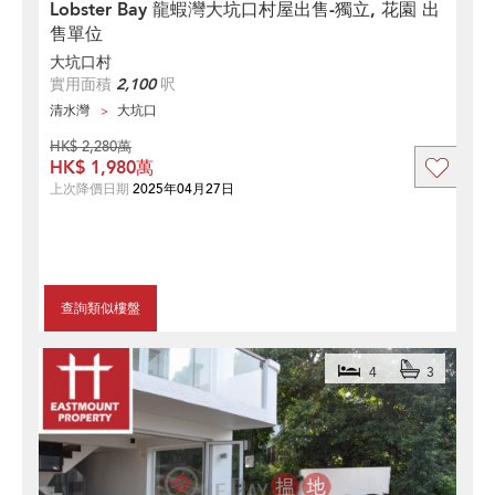
Lobster Bay 龍蝦灣大坑口村屋出售-獨立, 花園 出
售單位
大坑口村
實用面積
2,100
呎
清水灣
大坑口
HK$ 2,280萬
HK$ 1,980萬
上次降價日期
2025年04月27日
查詢類似樓盤
4
3